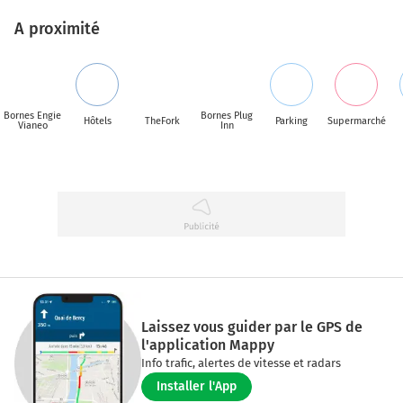
A proximité
Bornes Engie
Bornes Plug
Hôtels
TheFork
Parking
Supermarché
Vianeo
Inn
Laissez vous guider par le GPS de
l'application Mappy
Info trafic, alertes de vitesse et radars
Installer l'App