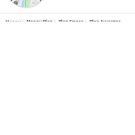
Mappy
Mappy Plan
Plan France
Plan Auvergne-
Rhône-Alpes
Plan Rhône
Plan Lyon
Plan 1er
Arrondissement, Lyon
Réglage vie privée
|
Mesure d’audience
|
Gérer Utiq
Infos, aide
Besoin d'aide ?
ACTUALITÉ
Retrouvez Mappy sur...
SOLUTIONS