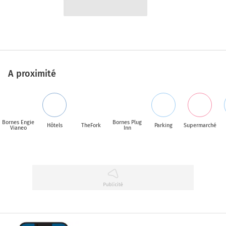
A proximité
Bornes Engie
Bornes Plug
Hôtels
TheFork
Parking
Supermarché
Vianeo
Inn