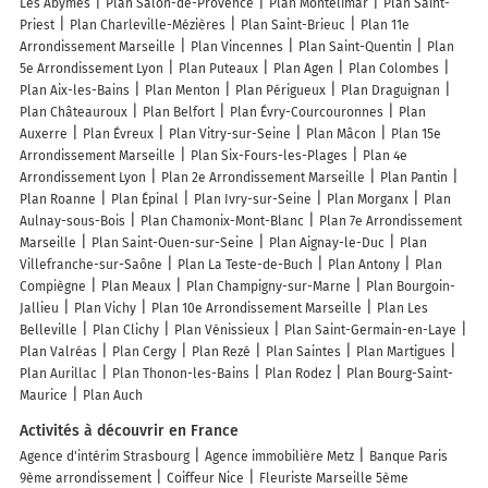
Les Abymes
Plan Salon-de-Provence
Plan Montélimar
Plan Saint-
Priest
Plan Charleville-Mézières
Plan Saint-Brieuc
Plan 11e
Arrondissement Marseille
Plan Vincennes
Plan Saint-Quentin
Plan
5e Arrondissement Lyon
Plan Puteaux
Plan Agen
Plan Colombes
Plan Aix-les-Bains
Plan Menton
Plan Périgueux
Plan Draguignan
Plan Châteauroux
Plan Belfort
Plan Évry-Courcouronnes
Plan
Auxerre
Plan Évreux
Plan Vitry-sur-Seine
Plan Mâcon
Plan 15e
Arrondissement Marseille
Plan Six-Fours-les-Plages
Plan 4e
Arrondissement Lyon
Plan 2e Arrondissement Marseille
Plan Pantin
Plan Roanne
Plan Épinal
Plan Ivry-sur-Seine
Plan Morganx
Plan
Aulnay-sous-Bois
Plan Chamonix-Mont-Blanc
Plan 7e Arrondissement
Marseille
Plan Saint-Ouen-sur-Seine
Plan Aignay-le-Duc
Plan
Villefranche-sur-Saône
Plan La Teste-de-Buch
Plan Antony
Plan
Compiègne
Plan Meaux
Plan Champigny-sur-Marne
Plan Bourgoin-
Jallieu
Plan Vichy
Plan 10e Arrondissement Marseille
Plan Les
Belleville
Plan Clichy
Plan Vénissieux
Plan Saint-Germain-en-Laye
Plan Valréas
Plan Cergy
Plan Rezé
Plan Saintes
Plan Martigues
Plan Aurillac
Plan Thonon-les-Bains
Plan Rodez
Plan Bourg-Saint-
Maurice
Plan Auch
Activités à découvrir en France
Agence d'intérim Strasbourg
Agence immobilière Metz
Banque Paris
9ème arrondissement
Coiffeur Nice
Fleuriste Marseille 5ème