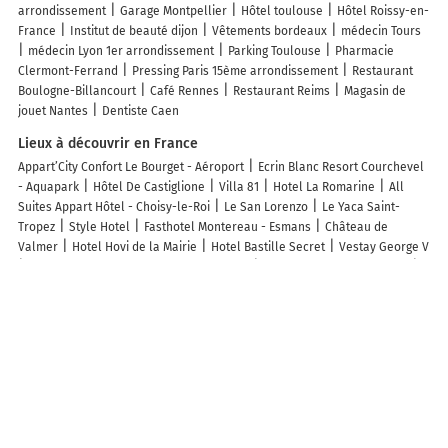
arrondissement
Garage Montpellier
Hôtel toulouse
Hôtel Roissy-en-
France
Institut de beauté dijon
Vêtements bordeaux
médecin Tours
médecin Lyon 1er arrondissement
Parking Toulouse
Pharmacie
Clermont-Ferrand
Pressing Paris 15ème arrondissement
Restaurant
Boulogne-Billancourt
Café Rennes
Restaurant Reims
Magasin de
jouet Nantes
Dentiste Caen
Lieux à découvrir en France
Appart’City Confort Le Bourget - Aéroport
Ecrin Blanc Resort Courchevel
- Aquapark
Hôtel De Castiglione
Villa 81
Hotel La Romarine
All
Suites Appart Hôtel - Choisy-le-Roi
Le San Lorenzo
Le Yaca Saint-
Tropez
Style Hotel
Fasthotel Montereau - Esmans
Château de
Valmer
Hotel Hovi de la Mairie
Hotel Bastille Secret
Vestay George V
Boutique Hotel & Spa la Villa Cap Ferrat
Cap d'Antibes Beach Hotel
Séjours & Affaires Montreuil Saint Mandé
Hôtel de l'Aveyron
Hotel la
Ponche
Résidence Le Lys Martagon
Kyriad Direct Arpajon
Hôtel De La
Gare
Hôtel Moderniste
Villa Paris Orly
All Suites Appart Hôtel -
Palaiseau - Massy TGV
Madrigal
Le Damantin Hôtel & Spa
Etche Ona
Lagrange Vacances - Villa d'Este
Oz'Inn Hôtel & Spa
Château Les
Oliviers de Salettes
Ultimate Provence Hotel & Spa
Residence Carlton
Riviera
Séjours & Affaires Paris Bagneux
Hotel Paris Vesinet -ex
Auberge des 3 Marches
L'Aiglon
Séjours & Affaires Lyon Saint-Nicolas
Hôtel Le Bellevue - Paris Porte d'Orléans
Hôtel Churchill Bordeaux