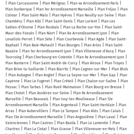
Plan Carcassonne
Plan Mérignac
Plan 4e Arrondissement Paris
Plan Dunkerque
Plan 1er Arrondissement Marseille
Plan Fréjus
Plan
Colmar
Plan Saint-Malo
Plan Hyères
Plan Neuilly-sur-Seine
Plan
Chambéry
Plan Albi
Plan Saint-Denis
Plan Lorient
Plan Les
Sables-d'Olonne
Plan Roubaix
Plan La Roche-sur-Yon
Plan Saint-
Maur-des-Fossés
Plan Niort
Plan 8e Arrondissement Lyon
Plan
Levallois-Perret
Plan Sète
Plan Courbevoie
Plan Agde
Plan Saint-
Raphaël
Plan Baie-Mahault
Plan Bourges
Plan Arles
Plan Saint-
Nazaire
Plan 1er Arrondissement Lyon
Plan Villeneuve-d'Ascq
Plan
Tourcoing
Plan Cherbourg-en-Cotentin
Plan 9e Arrondissement Lyon
Plan Nanterre
Plan Saint-André-de-Corcy
Plan Airoux
Plan Troyes
Plan Brive-la-Gaillarde
Plan Biarritz
Plan Cagnes-sur-Mer
Plan Blois
Plan Aubagne
Plan Anglet
Plan La Seyne-sur-Mer
Plan Gap
Plan
Cayenne
Plan Le Fugeret
Plan Créteil
Plan Chalon-sur-Saône
Plan
Pessac
Plan Tarbes
Plan Rueil-Malmaison
Plan Bourg-en-Bresse
Plan Cholet
Plan Asnières-sur-Seine
Plan 9e Arrondissement
Marseille
Plan Beauvais
Plan Issy-les-Moulineaux
Plan 12e
Arrondissement Marseille
Plan Argenteuil
Plan Saint-Herblain
Plan
Arras
Plan Aubervilliers
Plan Le Tampon
Plan Alès
Plan Calais
Plan 13e Arrondissement Marseille
Plan Angoulême
Plan Laval
Plan
Valenciennes
Plan Castres
Plan Bastia
Plan Le Lamentin
Plan
Chartres
Plan La Ciotat
Plan Grasse
Plan Villeneuve-en-Retz
Plan