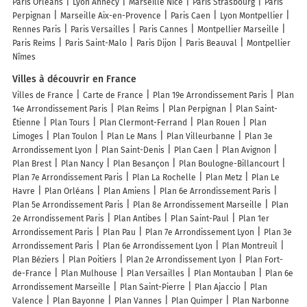
Paris Orléans
Lyon Annecy
Marseille Nice
Paris Strasbourg
Paris
Perpignan
Marseille Aix-en-Provence
Paris Caen
Lyon Montpellier
Rennes Paris
Paris Versailles
Paris Cannes
Montpellier Marseille
Paris Reims
Paris Saint-Malo
Paris Dijon
Paris Beauval
Montpellier
Nîmes
Villes à découvrir en France
Villes de France
Carte de France
Plan 19e Arrondissement Paris
Plan
14e Arrondissement Paris
Plan Reims
Plan Perpignan
Plan Saint-
Étienne
Plan Tours
Plan Clermont-Ferrand
Plan Rouen
Plan
Limoges
Plan Toulon
Plan Le Mans
Plan Villeurbanne
Plan 3e
Arrondissement Lyon
Plan Saint-Denis
Plan Caen
Plan Avignon
Plan Brest
Plan Nancy
Plan Besançon
Plan Boulogne-Billancourt
Plan 7e Arrondissement Paris
Plan La Rochelle
Plan Metz
Plan Le
Havre
Plan Orléans
Plan Amiens
Plan 6e Arrondissement Paris
Plan 5e Arrondissement Paris
Plan 8e Arrondissement Marseille
Plan
2e Arrondissement Paris
Plan Antibes
Plan Saint-Paul
Plan 1er
Arrondissement Paris
Plan Pau
Plan 7e Arrondissement Lyon
Plan 3e
Arrondissement Paris
Plan 6e Arrondissement Lyon
Plan Montreuil
Plan Béziers
Plan Poitiers
Plan 2e Arrondissement Lyon
Plan Fort-
de-France
Plan Mulhouse
Plan Versailles
Plan Montauban
Plan 6e
Arrondissement Marseille
Plan Saint-Pierre
Plan Ajaccio
Plan
Valence
Plan Bayonne
Plan Vannes
Plan Quimper
Plan Narbonne