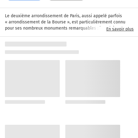
Le deuxième arrondissement de Paris, aussi appelé parfois 
« arrondissement de la Bourse », est particulièrement connu 
pour ses nombreux monuments remarquables : le palais 
En savoir plus
Brongniart, qui abrita longtemps la Bourse, et le siège central du 
Crédit Lyonnais sont typiques de l'architecture commerciale du 
Paris du XIXe siècle. Le palais Berlitz représente quant à lui le 
style de l'architecte Charles Lemaresquier. L'opéra-Comique, le 
site Richelieu de la BNF et la Basilique Notre-Dame-des-
Victoires ravissent quant à eux les passionnés de culture. Le 2e 
arrondissement est composé de quatre quartiers : le quartier 
Gaillon, le quartier Vivienne où se trouvent la Galerie Vivienne 
et la Bourse, le quartier du Mail où se trouve la place des 
Victoires, et le quartier de Bonne-Nouvelle et ses célèbres rues 
Mont-Orgueil, Poissonnière et Saint-Denis. Cet arrondissement 
accueille aussi la fameuse « Rue de la Paix », et ses magasins 
de luxe. Les limites actuelles du 2e arrondissement datent de 
1860, suite à la loi du 16 juin 1859 donnant lieu à un nouveau 
découpage de Paris en 20 arrondissements. Cet arrondissement 
comporte 21 417 habitants (en 2009). Son maire est Jacques 
Boutault, du parti Les Verts – Europe Écologie, élu en 2001 et 