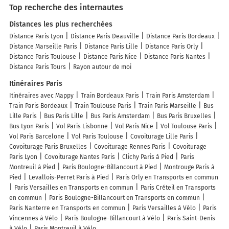
Top recherche des internautes
Distances les plus recherchées
Distance Paris Lyon
Distance Paris Deauville
Distance Paris Bordeaux
Distance Marseille Paris
Distance Paris Lille
Distance Paris Orly
Distance Paris Toulouse
Distance Paris Nice
Distance Paris Nantes
Distance Paris Tours
Rayon autour de moi
Itinéraires Paris
Itinéraires avec Mappy
Train Bordeaux Paris
Train Paris Amsterdam
Train Paris Bordeaux
Train Toulouse Paris
Train Paris Marseille
Bus
Lille Paris
Bus Paris Lille
Bus Paris Amsterdam
Bus Paris Bruxelles
Bus Lyon Paris
Vol Paris Lisbonne
Vol Paris Nice
Vol Toulouse Paris
Vol Paris Barcelone
Vol Paris Toulouse
Covoiturage Lille Paris
Covoiturage Paris Bruxelles
Covoiturage Rennes Paris
Covoiturage
Paris Lyon
Covoiturage Nantes Paris
Clichy Paris à Pied
Paris
Montreuil à Pied
Paris Boulogne-Billancourt à Pied
Montrouge Paris à
Pied
Levallois-Perret Paris à Pied
Paris Orly en Transports en commun
Paris Versailles en Transports en commun
Paris Créteil en Transports
en commun
Paris Boulogne-Billancourt en Transports en commun
Paris Nanterre en Transports en commun
Paris Versailles à Vélo
Paris
Vincennes à Vélo
Paris Boulogne-Billancourt à Vélo
Paris Saint-Denis
à Vélo
Paris Montreuil à Vélo