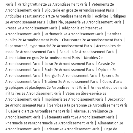
Paris
Parking trottinette 2e Arrondissement Paris
Vêtements 2e
Arrondissement Paris
Bijouterie en gros 2e Arrondissement Paris
Antiquités et artisanat d'art 2e Arrondissement Paris
Activités juridiques
2e Arrondissement Paris
Librairie, papeterie 2e Arrondissement Paris
Presse 2e Arrondissement Paris
Téléphonie et internet 2e
Arrondissement Paris
Parfumerie 2e Arrondissement Paris
Services
publics 2e Arrondissement Paris
Chaussures 2e Arrondissement Paris
Supermarché, hypermarché 2e Arrondissement Paris
Accessoires de
mode 2e Arrondissement Paris
Bar, club 2e Arrondissement Paris
Alimentation en gros 2e Arrondissement Paris
Meubles 2e
Arrondissement Paris
Loisir 2e Arrondissement Paris
Caviste 2e
Arrondissement Paris
École 2e Arrondissement Paris
Opticien 2e
Arrondissement Paris
Énergie 2e Arrondissement Paris
Épicerie 2e
Arrondissement Paris
Traiteur 2e Arrondissement Paris
Cours d'arts
graphiques et plastiques 2e Arrondissement Paris
Armes et équipements
militaires 2e Arrondissement Paris
Vélos en libre-service 2e
Arrondissement Paris
Imprimerie 2e Arrondissement Paris
Décoration
2e Arrondissement Paris
Services à la personne 2e Arrondissement Paris
Galerie d'art 2e Arrondissement Paris
Alarme, surveillance 2e
Arrondissement Paris
Vêtements enfant 2e Arrondissement Paris
Pharmacie et Parapharmacie 2e Arrondissement Paris
Alimentation 2e
Arrondissement Paris
Cadeaux 2e Arrondissement Paris
Linge de