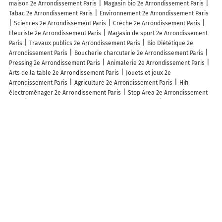
maison 2e Arrondissement Paris
Magasin bio 2e Arrondissement Paris
Tabac 2e Arrondissement Paris
Environnement 2e Arrondissement Paris
Sciences 2e Arrondissement Paris
Crèche 2e Arrondissement Paris
Fleuriste 2e Arrondissement Paris
Magasin de sport 2e Arrondissement
Paris
Travaux publics 2e Arrondissement Paris
Bio Diététique 2e
Arrondissement Paris
Boucherie charcuterie 2e Arrondissement Paris
Pressing 2e Arrondissement Paris
Animalerie 2e Arrondissement Paris
Arts de la table 2e Arrondissement Paris
Jouets et jeux 2e
Arrondissement Paris
Agriculture 2e Arrondissement Paris
Hifi
électroménager 2e Arrondissement Paris
Stop Area 2e Arrondissement
Paris
Transport en commun 2e Arrondissement Paris
Fruits et légumes
2e Arrondissement Paris
Lieux à découvrir à 2e Arrondissement Paris
Commerçants de 2e Arrondissement Paris
Station Vélib' Cléry -
Montmartre
Station Vélib' Choiseul - Quatre Septembre
Station Vélib'
Chabanais - Petits Champs
Station Vélib' Saint-Denis - Réaumur
Station Vélib' Jeûneurs - Mulhouse
Station Vélib' Mairie du 2ème
Station Vélib' Vivienne - Montmartre
Station Vélib' Louis le Grand -
Italiens
Station Vélib' Montmartre - Etienne Marcel
Station Vélib'
Vivienne - Petits Champs
Station Vélib' Place des Victoires
Station
Vélib' Filles Saint-Thomas - Place de la Bourse
Station Vélib' Uzès -
Montmartre
Station Vélib' Bachaumont - Montmartre
Station Vélib'