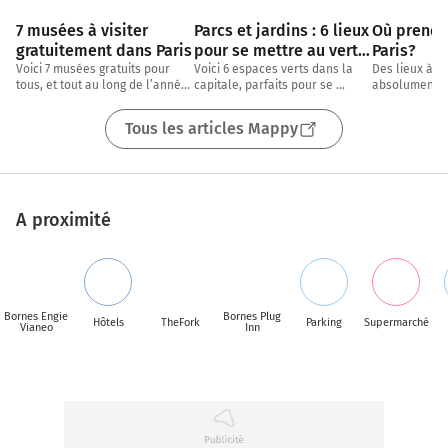
7 musées à visiter 
Parcs et jardins : 6 lieux 
Où prendre
gratuitement dans Paris
pour se mettre au vert 
Paris?
dans Paris
Voici 7 musées gratuits pour 
Voici 6 espaces verts dans la 
Des lieux à dé
tous, et tout au long de l’année, 
capitale, parfaits pour se 
absolument, p
dans Paris ! Que vous soyez 
rafraichir et profiter du soleil 
adaptés si vo
amateurs d’arts
dans les meilleures conditions, 
prendre l’air 
Tous les articles Mappy
pour
Envie de marc
A proximité
Bornes Engie
Bornes Plug
Hôtels
TheFork
Parking
Supermarché
Vianeo
Inn