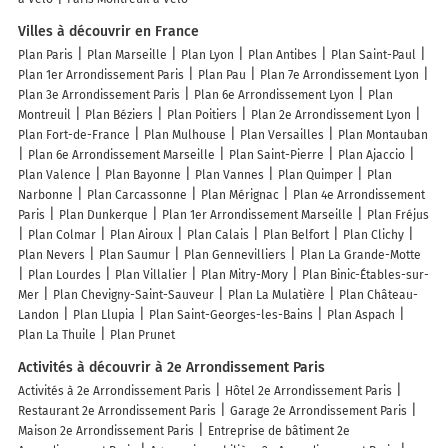
Villes à découvrir en France
Plan Paris
Plan Marseille
Plan Lyon
Plan Antibes
Plan Saint-Paul
Plan 1er Arrondissement Paris
Plan Pau
Plan 7e Arrondissement Lyon
Plan 3e Arrondissement Paris
Plan 6e Arrondissement Lyon
Plan
Montreuil
Plan Béziers
Plan Poitiers
Plan 2e Arrondissement Lyon
Plan Fort-de-France
Plan Mulhouse
Plan Versailles
Plan Montauban
Plan 6e Arrondissement Marseille
Plan Saint-Pierre
Plan Ajaccio
Plan Valence
Plan Bayonne
Plan Vannes
Plan Quimper
Plan
Narbonne
Plan Carcassonne
Plan Mérignac
Plan 4e Arrondissement
Paris
Plan Dunkerque
Plan 1er Arrondissement Marseille
Plan Fréjus
Plan Colmar
Plan Airoux
Plan Calais
Plan Belfort
Plan Clichy
Plan Nevers
Plan Saumur
Plan Gennevilliers
Plan La Grande-Motte
Plan Lourdes
Plan Villalier
Plan Mitry-Mory
Plan Binic-Étables-sur-
Mer
Plan Chevigny-Saint-Sauveur
Plan La Mulatière
Plan Château-
Landon
Plan Llupia
Plan Saint-Georges-les-Bains
Plan Aspach
Plan La Thuile
Plan Prunet
Activités à découvrir à 2e Arrondissement Paris
Activités à 2e Arrondissement Paris
Hôtel 2e Arrondissement Paris
Restaurant 2e Arrondissement Paris
Garage 2e Arrondissement Paris
Maison 2e Arrondissement Paris
Entreprise de bâtiment 2e