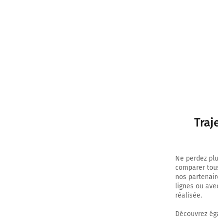
12h04
Traj
Ne perdez plu
comparer tous
nos partenair
lignes ou ave
réalisée.
Découvrez éga