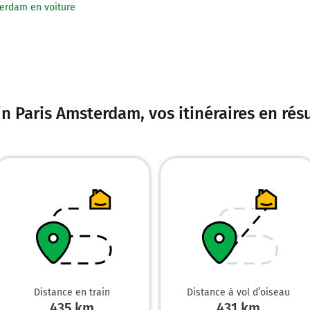
terdam en voiture
in Paris Amsterdam
, vos itinéraires en ré
Distance en train
Distance à vol d’oiseau
435 km
431
km