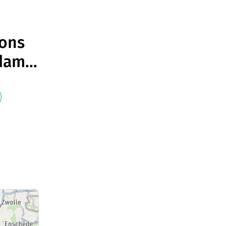
ions
rdam
...