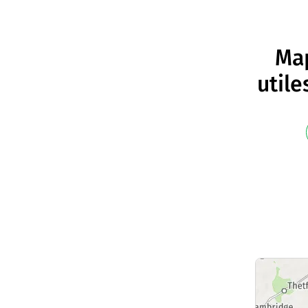
Map
utile