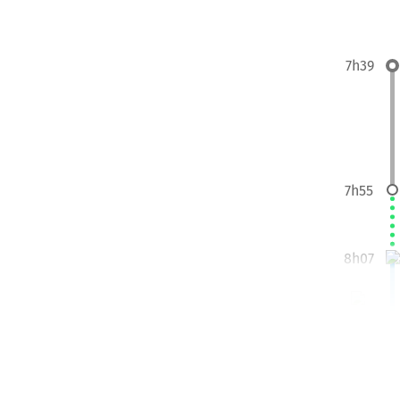
7h39
7h55
8h07
11h50