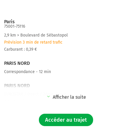
Paris
75001-75116
2,9 km > Boulevard de Sébastopol
Prévision 3 min de retard trafic
Carburant : 0,39 €
PARIS NORD
Correspondance - 12 min
PARIS NORD
EUROSTAR / Direct / 2ème classe
Afficher la suite
3 h 43 - 115 €
AMSTERDAM CENTRAAL
Accéder au trajet
4,0 km > De Ruijterkade
Prévision 5 min de retard trafic