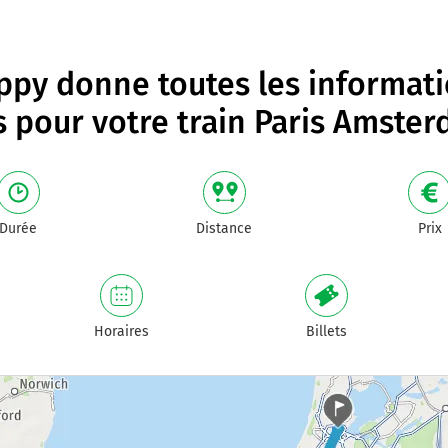
py donne toutes les informat
s pour votre
train Paris Amste
Durée
Distance
Prix
Horaires
Billets