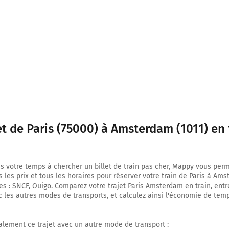
Carburant : 0,53 €
Amsterdam
1011-1384 (Pays-Bas)
et de Paris (75000) à Amsterdam (1011) en 
s votre temps à chercher un billet de train pas cher, Mappy vous per
 les prix et tous les horaires pour réserver votre train de Paris à Am
es : SNCF, Ouigo. Comparez votre trajet Paris Amsterdam en train, entr
c les autres modes de transports, et calculez ainsi l'économie de tem
lement ce trajet avec un autre mode de transport :