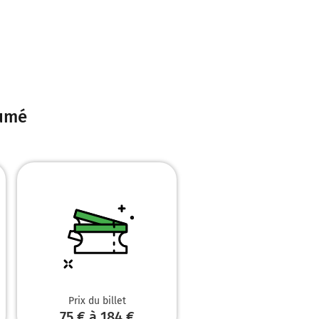
sumé
Prix du billet
75 € à 184 €