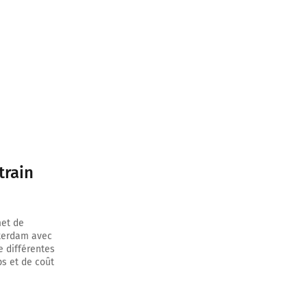
train
met de
sterdam avec
e différentes
ps et de coût