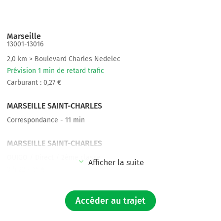
Marseille
13001-13016
2,0 km > Boulevard Charles Nedelec
Prévision 1 min de retard trafic
Carburant : 0,27 €
MARSEILLE SAINT-CHARLES
Correspondance - 11 min
MARSEILLE SAINT-CHARLES
OUIGO / Direct / 2ème classe
Afficher la suite
3 h 22 - 65 €
MARNE-LA-VALLÉE - CHESSY - GARE TGV ET OUIGO (À 200M D
Accéder au trajet
DISNEYLAND PARIS)
41,8 km > A4 E50