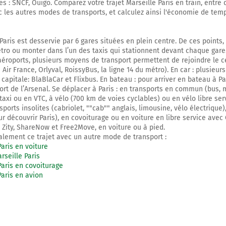
s : SNCF, Ouigo. Comparez votre trajet Marseille Paris en train, entre 
c les autres modes de transports, et calculez ainsi l'économie de tem
 Paris est desservie par 6 gares situées en plein centre. De ces points,
tro ou monter dans l’un des taxis qui stationnent devant chaque gare.
aéroports, plusieurs moyens de transport permettent de rejoindre le c
 Air France, Orlyval, RoissyBus, la ligne 14 du métro). En car : plusieu
capitale: BlaBlaCar et Flixbus. En bateau : pour arriver en bateau à Pari
ort de l’Arsenal. Se déplacer à Paris : en transports en commun (bus, 
taxi ou en VTC, à vélo (700 km de voies cyclables) ou en vélo libre ser
nsports insolites (cabriolet, ""cab"" anglais, limousine, vélo électrique
ur découvrir Paris), en covoiturage ou en voiture en libre service avec
ity, ShareNow et Free2Move, en voiture ou à pied.
lement ce trajet avec un autre mode de transport :
Paris en voiture
rseille Paris
Paris en covoiturage
Paris en avion