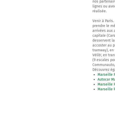
nos partenaire
lignes ou ave
réalisée.
Venir à Paris.
prendre le mé
arrivées aux 
capitale (Cars
desservent la 
accoster au p
tramway), en 
Vélib', en tra
(9 escales po
Communauto, Z
Découvrez éga
Marseille 
Autocar Ma
Marseille 
Marseille 