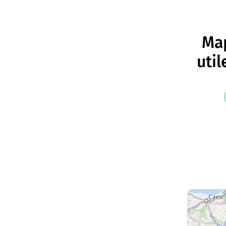
Map
uti