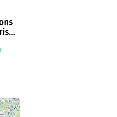
ions
ris
...