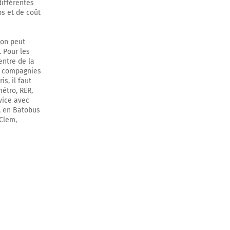
différentes
ps et de coût
 on peut
 Pour les
entre de la
rs compagnies
s, il faut
métro, RER,
vice avec
), en Batobus
 Clem,