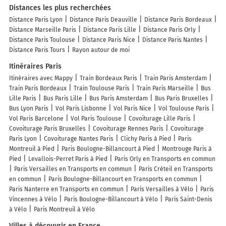
Distances les plus recherchées
Distance Paris Lyon
Distance Paris Deauville
Distance Paris Bordeaux
Distance Marseille Paris
Distance Paris Lille
Distance Paris Orly
Distance Paris Toulouse
Distance Paris Nice
Distance Paris Nantes
Distance Paris Tours
Rayon autour de moi
Itinéraires Paris
Itinéraires avec Mappy
Train Bordeaux Paris
Train Paris Amsterdam
Train Paris Bordeaux
Train Toulouse Paris
Train Paris Marseille
Bus
Lille Paris
Bus Paris Lille
Bus Paris Amsterdam
Bus Paris Bruxelles
Bus Lyon Paris
Vol Paris Lisbonne
Vol Paris Nice
Vol Toulouse Paris
Vol Paris Barcelone
Vol Paris Toulouse
Covoiturage Lille Paris
Covoiturage Paris Bruxelles
Covoiturage Rennes Paris
Covoiturage
Paris Lyon
Covoiturage Nantes Paris
Clichy Paris à Pied
Paris
Montreuil à Pied
Paris Boulogne-Billancourt à Pied
Montrouge Paris à
Pied
Levallois-Perret Paris à Pied
Paris Orly en Transports en commun
Paris Versailles en Transports en commun
Paris Créteil en Transports
en commun
Paris Boulogne-Billancourt en Transports en commun
Paris Nanterre en Transports en commun
Paris Versailles à Vélo
Paris
Vincennes à Vélo
Paris Boulogne-Billancourt à Vélo
Paris Saint-Denis
à Vélo
Paris Montreuil à Vélo
Villes à découvrir en France