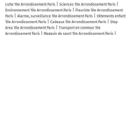
culte 10e Arrondissement Paris
Sciences 10e Arrondissement Paris
Environnement 10e Arrondissement Paris
Fleuriste 10e Arrondissement
Paris
Alarme, surveillance 10e Arrondissement Paris
Vêtements enfant
10e Arrondissement Paris
Cadeaux 10e Arrondissement Paris
Stop
Area 10e Arrondissement Paris
Transport en commun 10e
Arrondissement Paris
Magasin de sport 10e Arrondissement Paris
Poste 10e Arrondissement Paris
Travaux publics 10e Arrondissement
Paris
Musée 10e Arrondissement Paris
Pressing 10e Arrondissement
Paris
Animalerie 10e Arrondissement Paris
Arts de la table 10e
Arrondissement Paris
Lieux à découvrir à 10e Arrondissement Paris
Commerçants de 10e Arrondissement Paris
Station Vélib' Hauteville -
Bonne Nouvelle
Station Vélib' Parmentier - Hôpital Saint-Louis
Station
Vélib' Alexandre Parodi - Quai de Valmy
Station Vélib' Lucien Sampaix -
Récollets
Station Vélib' Granges aux Belles
Station Vélib' Gare du
Nord - Hôpital Lariboisière
Station Vélib' Strasbourg - Saint-Denis
EFS
Ile-de-France
Station Vélib' Gare du Nord - Place de Valenciennes
Station Vélib' Bourse du Travail
Station Vélib' Charles Robin - Grange
aux Belles
Station Vélib' Faubourg Poissonnière - Dunkerque
Station
Vélib' Gare de l'Est - Faubourg-Saint-Martin
Station Vélib' Jemmapes -
Ecluses Saint-Martin
Station Vélib' Chabrol - d'Hauteville
Station Vélib'