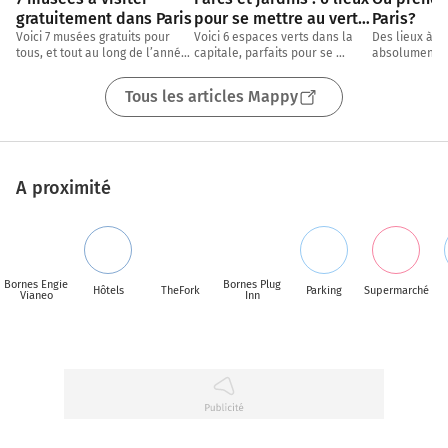
gratuitement dans Paris
pour se mettre au vert 
Paris?
dans Paris
Voici 7 musées gratuits pour 
Voici 6 espaces verts dans la 
Des lieux à dé
tous, et tout au long de l’année, 
capitale, parfaits pour se 
absolument, p
dans Paris ! Que vous soyez 
rafraichir et profiter du soleil 
adaptés si vo
amateurs d’arts
dans les meilleures conditions, 
prendre l’air 
Tous les articles Mappy
pour
Envie de marc
A proximité
Bornes Engie
Bornes Plug
Hôtels
TheFork
Parking
Supermarché
Vianeo
Inn