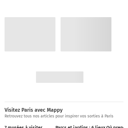
Visitez Paris avec Mappy
Retrouvez tous nos articles pour inspirer vos sorties à Paris
8 min
7 musées à visiter 
Parcs et jardins : 6 lieux 
Où prendre