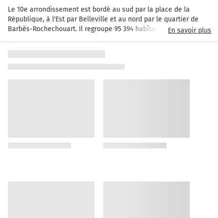
Le 10e arrondissement est bordé au sud par la place de la 
République, à l'Est par Belleville et au nord par le quartier de 
Barbès-Rochechouart. Il regroupe 95 394 habitants. Cet 
En savoir plus
arrondissement est aussi notable pour ses deux gares : la gare 
de l'Est, construite en 1849 qui dessert la partie orientale du 
pays ainsi que l'Allemagne et le Luxembourg, et la garde du 
Nord, qui date de 1846 et qui dessert la partie  septentrionale de 
l'hexagone, ainsi que la Belgique. Haut-lieu des soirées 
estudiantines, le canal Saint-Martin, est aussi bien connu des 
cinéphiles. C'est en effet dans ce quartier que se déroule 
l'intrigue du film de Marcel Carné « Hôtel du Nord », avec Arletty 
et son célèbre « atmosphère ! ». De nos jours, le canal Saint-
martin est surtout très couru pour sa salle de concert du Point 
Éphémère. Parmi les curiosités de cet arrondissement, la maison 
la plus étroite de Paris, au 39 rue du château d'Eau, d'une largeur 
de 1,20m. Ce quartier populaire possède deux marchés couverts 
– les marchés Saint-Quentin et de la Porte Saint-Martin. Le 10e 
est aussi connu des oiseaux de nuit, appréciant la mixité 
culturelle et l'animation interlope de la rue du faubourg Saint-
Denis ou de la rue des Petites Écuries.