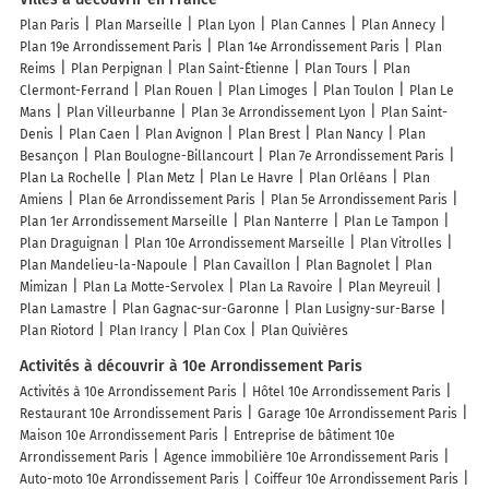
Plan Paris
Plan Marseille
Plan Lyon
Plan Cannes
Plan Annecy
Plan 19e Arrondissement Paris
Plan 14e Arrondissement Paris
Plan
Reims
Plan Perpignan
Plan Saint-Étienne
Plan Tours
Plan
Clermont-Ferrand
Plan Rouen
Plan Limoges
Plan Toulon
Plan Le
Mans
Plan Villeurbanne
Plan 3e Arrondissement Lyon
Plan Saint-
Denis
Plan Caen
Plan Avignon
Plan Brest
Plan Nancy
Plan
Besançon
Plan Boulogne-Billancourt
Plan 7e Arrondissement Paris
Plan La Rochelle
Plan Metz
Plan Le Havre
Plan Orléans
Plan
Amiens
Plan 6e Arrondissement Paris
Plan 5e Arrondissement Paris
Plan 1er Arrondissement Marseille
Plan Nanterre
Plan Le Tampon
Plan Draguignan
Plan 10e Arrondissement Marseille
Plan Vitrolles
Plan Mandelieu-la-Napoule
Plan Cavaillon
Plan Bagnolet
Plan
Mimizan
Plan La Motte-Servolex
Plan La Ravoire
Plan Meyreuil
Plan Lamastre
Plan Gagnac-sur-Garonne
Plan Lusigny-sur-Barse
Plan Riotord
Plan Irancy
Plan Cox
Plan Quivières
Activités à découvrir à 10e Arrondissement Paris
Activités à 10e Arrondissement Paris
Hôtel 10e Arrondissement Paris
Restaurant 10e Arrondissement Paris
Garage 10e Arrondissement Paris
Maison 10e Arrondissement Paris
Entreprise de bâtiment 10e
Arrondissement Paris
Agence immobilière 10e Arrondissement Paris
Auto-moto 10e Arrondissement Paris
Coiffeur 10e Arrondissement Paris