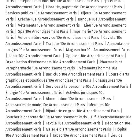
Paris
Téléphonie et internet 10e Arrondissement Paris
Épicerie 10e
Arrondissement Paris
Librairie, papeterie 10e Arrondissement Paris
Services publics 10e Arrondissement Paris
Bijoux 10e Arrondissement
Paris
Crèche 10e Arrondissement Paris
Banque 10e Arrondissement
Paris
Vêtements 10e Arrondissement Paris
Lieu 10e Arrondissement
Paris
Spa 10e Arrondissement Paris
Imprimerie 10e Arrondissement
Paris
Vélos en libre-service 10e Arrondissement Paris
Caviste 10e
Arrondissement Paris
Traiteur 10e Arrondissement Paris
Alimentation
en gros 10e Arrondissement Paris
Magasin bio 10e Arrondissement Paris
Loisir 10e Arrondissement Paris
Opticien 10e Arrondissement Paris
Organisation d'événements 10e Arrondissement Paris
Pharmacie et
Parapharmacie 10e Arrondissement Paris
Vêtements homme 10e
Arrondissement Paris
Bar, club 10e Arrondissement Paris
Cours d'arts
graphiques et plastiques 10e Arrondissement Paris
Chaussures 10e
Arrondissement Paris
Services à la personne 10e Arrondissement Paris
Énergie 10e Arrondissement Paris
Activités juridiques 10e
Arrondissement Paris
Alimentation 10e Arrondissement Paris
Accessoires de mode 10e Arrondissement Paris
Meubles 10e
Arrondissement Paris
Bijouterie en gros 10e Arrondissement Paris
Boucherie charcuterie 10e Arrondissement Paris
Hifi électroménager 10e
Arrondissement Paris
Textile 10e Arrondissement Paris
Décoration 10e
Arrondissement Paris
Galerie d'art 10e Arrondissement Paris
Hôpital
10e Arrondissement Paris
Tabac 10e Arrondissement Paris
Lieu de