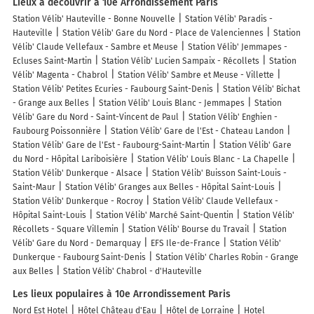
Lieux à découvrir à 10e Arrondissement Paris
Station Vélib' Hauteville - Bonne Nouvelle
Station Vélib' Paradis -
Hauteville
Station Vélib' Gare du Nord - Place de Valenciennes
Station
Vélib' Claude Vellefaux - Sambre et Meuse
Station Vélib' Jemmapes -
Ecluses Saint-Martin
Station Vélib' Lucien Sampaix - Récollets
Station
Vélib' Magenta - Chabrol
Station Vélib' Sambre et Meuse - Villette
Station Vélib' Petites Ecuries - Faubourg Saint-Denis
Station Vélib' Bichat
- Grange aux Belles
Station Vélib' Louis Blanc - Jemmapes
Station
Vélib' Gare du Nord - Saint-Vincent de Paul
Station Vélib' Enghien -
Faubourg Poissonnière
Station Vélib' Gare de l'Est - Chateau Landon
Station Vélib' Gare de l'Est - Faubourg-Saint-Martin
Station Vélib' Gare
du Nord - Hôpital Lariboisière
Station Vélib' Louis Blanc - La Chapelle
Station Vélib' Dunkerque - Alsace
Station Vélib' Buisson Saint-Louis -
Saint-Maur
Station Vélib' Granges aux Belles - Hôpital Saint-Louis
Station Vélib' Dunkerque - Rocroy
Station Vélib' Claude Vellefaux -
Hôpital Saint-Louis
Station Vélib' Marché Saint-Quentin
Station Vélib'
Récollets - Square Villemin
Station Vélib' Bourse du Travail
Station
Vélib' Gare du Nord - Demarquay
EFS Ile-de-France
Station Vélib'
Dunkerque - Faubourg Saint-Denis
Station Vélib' Charles Robin - Grange
aux Belles
Station Vélib' Chabrol - d'Hauteville
Les lieux populaires à 10e Arrondissement Paris
Nord Est Hotel
Hôtel Château d'Eau
Hôtel de Lorraine
Hotel