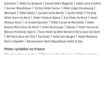
Excelsior
Hôtel Du Brabant
Grand Hôtel Magenta
Hôtel Jarry Confort
Korner République
Victory Hotel Galou
Hôtel Liège Strasbourg
Metropol
Hôtel Allety
Garden Saint Martin
Garbo Hôtel
Picardy
Hôtel-Gare du Nord
Hotel Chabrol Opera
A la Pinte du Nord
Hotel
Mimosa Paris
Le Grand Quartier
Hôtel Lucien & Marinette
Hotel
Avalon Paris Gare du Nord
Hotel Aix Europe
Altona
Hotel Vacances
Bleues Provinces Opera
Sure Hotel by Best Western Paris Gare du Nord
NH Paris Gare de l'Est
Est Hotel
Hotel des Belges
Hotel Montana
Paris Lafayette
Renaissance Paris Republique Hotel & Spa
Pistes cyclables en France
Plan des pistes cyclables
Pistes cyclables Toulouse
Pistes cyclables
Paris
Pistes cyclables Les Sables-d'Olonne
Pistes cyclables Marseille
Pistes cyclables Grenoble
Pistes cyclables Perpignan
Pistes
cyclables Lyon
Pistes cyclables Nantes
Pistes cyclables Le Grau-du-
Roi
Pistes cyclables Strasbourg
Pistes cyclables Besançon
Pistes
cyclables Bordeaux
Pistes cyclables La Grande-Motte
Pistes cyclables
Montpellier
Pistes cyclables Soustons
Pistes cyclables Rouen
Pistes
cyclables Andernos-les-Bains
Pistes cyclables Lille
Pistes cyclables
Lège-Cap-Ferret
Pistes cyclables Clermont-Ferrand
Info-trafic en France
Info trafic
Info trafic Paris
Info trafic Bordeaux
Info trafic Lyon
Info