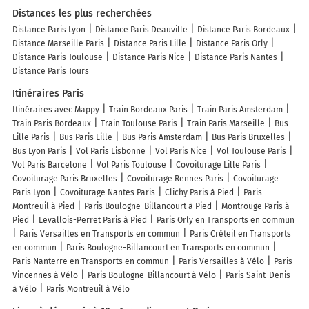
Distances les plus recherchées
Distance Paris Lyon
Distance Paris Deauville
Distance Paris Bordeaux
Distance Marseille Paris
Distance Paris Lille
Distance Paris Orly
Distance Paris Toulouse
Distance Paris Nice
Distance Paris Nantes
Distance Paris Tours
Itinéraires Paris
Itinéraires avec Mappy
Train Bordeaux Paris
Train Paris Amsterdam
Train Paris Bordeaux
Train Toulouse Paris
Train Paris Marseille
Bus
Lille Paris
Bus Paris Lille
Bus Paris Amsterdam
Bus Paris Bruxelles
Bus Lyon Paris
Vol Paris Lisbonne
Vol Paris Nice
Vol Toulouse Paris
Vol Paris Barcelone
Vol Paris Toulouse
Covoiturage Lille Paris
Covoiturage Paris Bruxelles
Covoiturage Rennes Paris
Covoiturage
Paris Lyon
Covoiturage Nantes Paris
Clichy Paris à Pied
Paris
Montreuil à Pied
Paris Boulogne-Billancourt à Pied
Montrouge Paris à
Pied
Levallois-Perret Paris à Pied
Paris Orly en Transports en commun
Paris Versailles en Transports en commun
Paris Créteil en Transports
en commun
Paris Boulogne-Billancourt en Transports en commun
Paris Nanterre en Transports en commun
Paris Versailles à Vélo
Paris
Vincennes à Vélo
Paris Boulogne-Billancourt à Vélo
Paris Saint-Denis
à Vélo
Paris Montreuil à Vélo