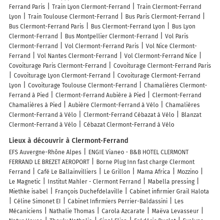
Ferrand Paris
Train Lyon Clermont-Ferrand
Train Clermont-Ferrand
Lyon
Train Toulouse Clermont-Ferrand
Bus Paris Clermont-Ferrand
Bus Clermont-Ferrand Paris
Bus Clermont-Ferrand Lyon
Bus Lyon
Clermont-Ferrand
Bus Montpellier Clermont-Ferrand
Vol Paris
Clermont-Ferrand
Vol Clermont-Ferrand Paris
Vol Nice Clermont-
Ferrand
Vol Nantes Clermont-Ferrand
Vol Clermont-Ferrand Nice
Covoiturage Paris Clermont-Ferrand
Covoiturage Clermont-Ferrand Paris
Covoiturage Lyon Clermont-Ferrand
Covoiturage Clermont-Ferrand
Lyon
Covoiturage Toulouse Clermont-Ferrand
Chamalières Clermont-
Ferrand à Pied
Clermont-Ferrand Aubière à Pied
Clermont-Ferrand
Chamalières à Pied
Aubière Clermont-Ferrand à Vélo
Chamalières
Clermont-Ferrand à Vélo
Clermont-Ferrand Cébazat à Vélo
Blanzat
Clermont-Ferrand à Vélo
Cébazat Clermont-Ferrand à Vélo
Lieux à découvrir à Clermont-Ferrand
EFS Auvergne-Rhône Alpes
ENGIE Vianeo - B&B HOTEL CLERMONT
FERRAND LE BREZET AEROPORT
Borne Plug Inn fast charge Clermont
Ferrand
Café Le Ballainvilliers
Le Grillon
Mama Africa
Mozzino
Le Magnetic
Institut Mahler - Clermont Ferrand
Mabella pressing
Miethke isabel
François Duchefdelaville
Cabinet infirmier Grail Halota
Céline Simonet EI
Cabinet Infirmiers Perrier-Baldassini
Les
Mécaniciens
Nathalie Thomas
Carola Azcarate
Maëva Levasseur