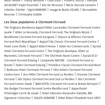
Natur House
Thouly Nathalie
Cinal Elisa
Frédéric Duclot
Evelyne
JACQUINET Sophr'Essentiel
Alix De Parseval
Marie-Pascale Lemaire
L'Atelier d'Arthé - Sigrid RAMOND
Imagerie Blatin SELARL
Bernadette
Boursier
Christophe Gobbé
Les lieux populaires à Clermont-Ferrand
The Originals Residence Appart'Hôtel Lauréades Clermont-Ferrand Centre
Jaude
Hôtel Le Kennedy, Clermont-Ferrand, The Originals Relais
Residhome Clermont Ferrand Gergovia
Séjours & Affaires Clermont
Ferrand Park République
Appart'City Classic Clermont Ferrand Centre
Hotel Lune Etoile
Appart Albert'House
Hotel les Commercants
Kyriad
Hotel Clermont Ferrand Centre
The Originals Boutique, Hôtel Le
Marmotel, Clermont-Ferrand
The Old Hotel Ravel Centre
Kyriad ECO -
Clermont Ferrand Estaing
Campanile NATURE - Clermont Ferrand Le
Brezet
Hotel Clermont Estaing
Première Classe Clermont Ferrand Nord
Radisson Hotel Clermont-Ferrand
Eklo Hotels Clermont-Ferrand
Centre Gare
Ace Hôtel Clermont Ferrand La Pardieu
Oceania Clermont
Ferrand
ibis Styles Clermont Ferrand Sud La Pardieu
Ibis Clermont-
Ferrand Centre Stade
B&B HOTEL Clermont-Ferrand Le Brézet Aéroport
ibis Budget Clermont Ferrand Centre Montferrand
Apparthotel
Privilodges Carré de Jaude
Hotel Litteraire Alexandre Vialatte, BW
Signature Collection
ISALOS GERAKiNi
Hôtel Albert Elisabeth Gare SNCF
The Originals Boutique, Hôtel Le Lion, Clermont-Ferrand
The Originals