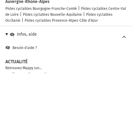
Auvergne-Rhône-Alpes
Pistes cyclables Bourgogne-Franche-Comté
Pistes cyclables Centre-Val
de Loire
Pistes cyclables Nouvelle-Aquitaine
Pistes cyclables
Occitanie
Pistes cyclables Provence-Alpes-Côte d'Azur
Infos, aide
Besoin d'aide ?
ACTUALITÉ
Retrouvez Mappy sur...
SOLUTIONS
API
Mappy sur mobile
ACCÉDER AUX AUTRES VERSIONS DE MAPPY
France
Belgique (Français)