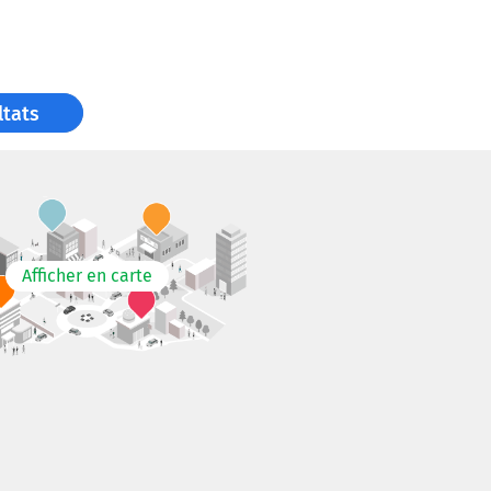
ltats
Afficher en carte