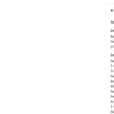
T
L
Bo
Ib
21
Le
Pa
Tr
Pa
Bo
Wi
Pa
Pe
Ar
Pa