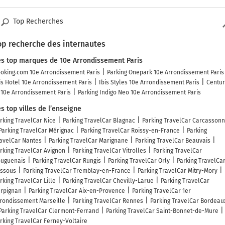
Top Recherches
op recherche des internautes
es top marques de 10e Arrondissement Paris
oking.com 10e Arrondissement Paris
Parking Onepark 10e Arrondissement Paris
is Hotel 10e Arrondissement Paris
Ibis Styles 10e Arrondissement Paris
Centur
 10e Arrondissement Paris
Parking Indigo Neo 10e Arrondissement Paris
s top villes de l’enseigne
rking TravelCar Nice
Parking TravelCar Blagnac
Parking TravelCar Carcasson
Parking TravelCar Mérignac
Parking TravelCar Roissy-en-France
Parking
avelCar Nantes
Parking TravelCar Marignane
Parking TravelCar Beauvais
rking TravelCar Avignon
Parking TravelCar Vitrolles
Parking TravelCar
uguenais
Parking TravelCar Rungis
Parking TravelCar Orly
Parking TravelCa
ssous
Parking TravelCar Tremblay-en-France
Parking TravelCar Mitry-Mory
rking TravelCar Lille
Parking TravelCar Chevilly-Larue
Parking TravelCar
rpignan
Parking TravelCar Aix-en-Provence
Parking TravelCar 1er
rondissement Marseille
Parking TravelCar Rennes
Parking TravelCar Bordeau
Parking TravelCar Clermont-Ferrand
Parking TravelCar Saint-Bonnet-de-Mure
rking TravelCar Ferney-Voltaire