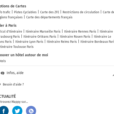
ptions de Cartes
fo trafic
Pistes Cyclables
Carte des ZFE
Restrictions de circulation
Carte d
gions françaises
Carte des départements français
ler à Paris
lcul d'Itinéraire
Itinéraire Marseille Paris
Itinéraire Rennes Paris
Itinéraire
rasbourg Paris
Itinéraire Orléans Paris
Itinéraire Rouen Paris
Itinéraire Le
ns Paris
Itinéraire Lyon Paris
Itinéraire Reims Paris
Itinéraire Bordeaux Par
Itinéraire Toulouse Paris
rouver un hôtel autour de moi
tels
Infos, aide
Besoin d'aide ?
CTUALITÉ
trouvez Mappy sur...