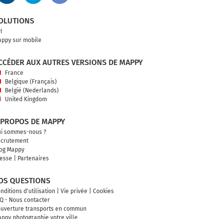
OLUTIONS
I
ppy sur mobile
CCÉDER AUX AUTRES VERSIONS DE MAPPY
France
Belgique (Français)
België (Nederlands)
United Kingdom
 PROPOS DE MAPPY
i sommes-nous ?
crutement
og Mappy
esse
|
Partenaires
OS QUESTIONS
nditions d'utilisation
|
Vie privée
|
Cookies
Q - Nous contacter
uverture transports en commun
ppy photographie votre ville