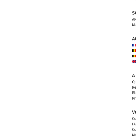
S
AP
Ma
A
A
Qu
Re
Bl
Pr
V
Co
FA
Co
Ma