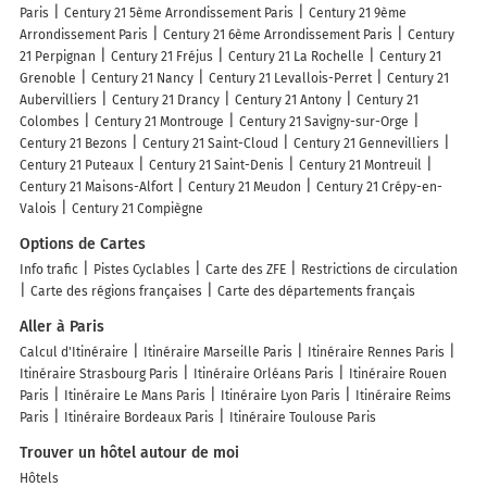
Paris
Century 21 5ème Arrondissement Paris
Century 21 9ème
Arrondissement Paris
Century 21 6ème Arrondissement Paris
Century
21 Perpignan
Century 21 Fréjus
Century 21 La Rochelle
Century 21
Grenoble
Century 21 Nancy
Century 21 Levallois-Perret
Century 21
Aubervilliers
Century 21 Drancy
Century 21 Antony
Century 21
Colombes
Century 21 Montrouge
Century 21 Savigny-sur-Orge
Century 21 Bezons
Century 21 Saint-Cloud
Century 21 Gennevilliers
Century 21 Puteaux
Century 21 Saint-Denis
Century 21 Montreuil
Century 21 Maisons-Alfort
Century 21 Meudon
Century 21 Crépy-en-
Valois
Century 21 Compiègne
Options de Cartes
Info trafic
Pistes Cyclables
Carte des ZFE
Restrictions de circulation
Carte des régions françaises
Carte des départements français
Aller à Paris
Calcul d'Itinéraire
Itinéraire Marseille Paris
Itinéraire Rennes Paris
Itinéraire Strasbourg Paris
Itinéraire Orléans Paris
Itinéraire Rouen
Paris
Itinéraire Le Mans Paris
Itinéraire Lyon Paris
Itinéraire Reims
Paris
Itinéraire Bordeaux Paris
Itinéraire Toulouse Paris
Trouver un hôtel autour de moi
Hôtels