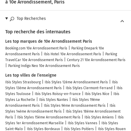
à 10e Arrondissement, Paris
Top Recherches
Top recherche des internautes
Les top marques de 10e Arrondissement Paris
Booking.com 10e Arrondissement Paris
Parking Onepark 10e
Arrondissement Paris
Ibis Hotel 10e Arrondissement Paris
Parking
TravelCar 10e Arrondissement Paris
Century 21 10e Arrondissement Paris
Parking Indigo Neo 10e Arrondissement Paris
Les top villes de l’enseigne
Ibis Styles Strasbourg
Ibis Styles 12ème Arrondissement Paris
Ibis
Styles 13ème Arrondissement Paris
Ibis Styles Clermont-Ferrand
Ibis
Styles Toulouse
Ibis Styles Roissy-en-France
Ibis Styles Nice
Ibis
Styles La Rochelle
Ibis Styles Nantes
Ibis Styles 19ème
Arrondissement Paris
Ibis Styles 9ème Arrondissement Paris
Ibis
Styles 14ème Arrondissement Paris
Ibis Styles 18ème Arrondissement
Paris
Ibis Styles 15ème Arrondissement Paris
Ibis Styles Amiens
Ibis
Styles 1er Arrondissement Marseille
Ibis Styles Vannes
Ibis Styles
Saint-Malo
Ibis Styles Bordeaux
Ibis Styles Poitiers
Ibis Styles Rouen