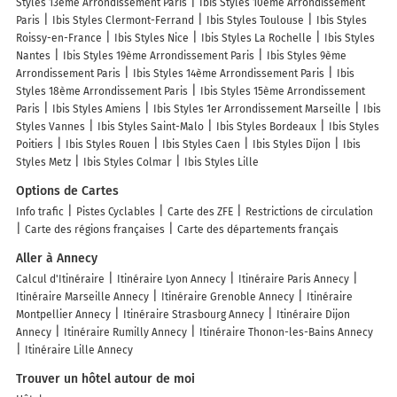
Styles 13ème Arrondissement Paris
Ibis Styles 10ème Arrondissement
Paris
Ibis Styles Clermont-Ferrand
Ibis Styles Toulouse
Ibis Styles
Roissy-en-France
Ibis Styles Nice
Ibis Styles La Rochelle
Ibis Styles
Nantes
Ibis Styles 19ème Arrondissement Paris
Ibis Styles 9ème
Arrondissement Paris
Ibis Styles 14ème Arrondissement Paris
Ibis
Styles 18ème Arrondissement Paris
Ibis Styles 15ème Arrondissement
Paris
Ibis Styles Amiens
Ibis Styles 1er Arrondissement Marseille
Ibis
Styles Vannes
Ibis Styles Saint-Malo
Ibis Styles Bordeaux
Ibis Styles
Poitiers
Ibis Styles Rouen
Ibis Styles Caen
Ibis Styles Dijon
Ibis
Styles Metz
Ibis Styles Colmar
Ibis Styles Lille
Options de Cartes
Info trafic
Pistes Cyclables
Carte des ZFE
Restrictions de circulation
Carte des régions françaises
Carte des départements français
Aller à Annecy
Calcul d'Itinéraire
Itinéraire Lyon Annecy
Itinéraire Paris Annecy
Itinéraire Marseille Annecy
Itinéraire Grenoble Annecy
Itinéraire
Montpellier Annecy
Itinéraire Strasbourg Annecy
Itinéraire Dijon
Annecy
Itinéraire Rumilly Annecy
Itinéraire Thonon-les-Bains Annecy
Itinéraire Lille Annecy
Trouver un hôtel autour de moi