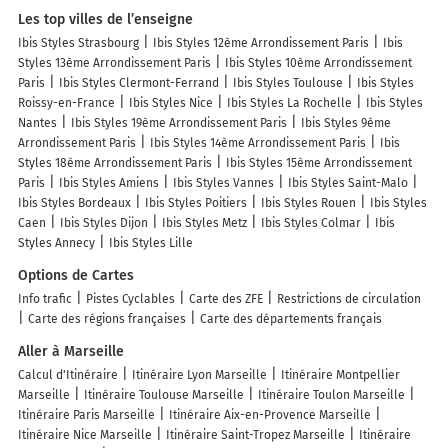
Les top villes de l’enseigne
Ibis Styles Strasbourg
Ibis Styles 12ème Arrondissement Paris
Ibis
Styles 13ème Arrondissement Paris
Ibis Styles 10ème Arrondissement
Paris
Ibis Styles Clermont-Ferrand
Ibis Styles Toulouse
Ibis Styles
Roissy-en-France
Ibis Styles Nice
Ibis Styles La Rochelle
Ibis Styles
Nantes
Ibis Styles 19ème Arrondissement Paris
Ibis Styles 9ème
Arrondissement Paris
Ibis Styles 14ème Arrondissement Paris
Ibis
Styles 18ème Arrondissement Paris
Ibis Styles 15ème Arrondissement
Paris
Ibis Styles Amiens
Ibis Styles Vannes
Ibis Styles Saint-Malo
Ibis Styles Bordeaux
Ibis Styles Poitiers
Ibis Styles Rouen
Ibis Styles
Caen
Ibis Styles Dijon
Ibis Styles Metz
Ibis Styles Colmar
Ibis
Styles Annecy
Ibis Styles Lille
Options de Cartes
Info trafic
Pistes Cyclables
Carte des ZFE
Restrictions de circulation
Carte des régions françaises
Carte des départements français
Aller à Marseille
Calcul d'Itinéraire
Itinéraire Lyon Marseille
Itinéraire Montpellier
Marseille
Itinéraire Toulouse Marseille
Itinéraire Toulon Marseille
Itinéraire Paris Marseille
Itinéraire Aix-en-Provence Marseille
Itinéraire Nice Marseille
Itinéraire Saint-Tropez Marseille
Itinéraire