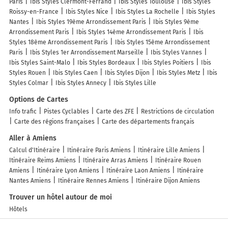
Paris
Ibis Styles Clermont-Ferrand
Ibis Styles Toulouse
Ibis Styles
Roissy-en-France
Ibis Styles Nice
Ibis Styles La Rochelle
Ibis Styles
Nantes
Ibis Styles 19ème Arrondissement Paris
Ibis Styles 9ème
Arrondissement Paris
Ibis Styles 14ème Arrondissement Paris
Ibis
Styles 18ème Arrondissement Paris
Ibis Styles 15ème Arrondissement
Paris
Ibis Styles 1er Arrondissement Marseille
Ibis Styles Vannes
Ibis Styles Saint-Malo
Ibis Styles Bordeaux
Ibis Styles Poitiers
Ibis
Styles Rouen
Ibis Styles Caen
Ibis Styles Dijon
Ibis Styles Metz
Ibis
Styles Colmar
Ibis Styles Annecy
Ibis Styles Lille
Options de Cartes
Info trafic
Pistes Cyclables
Carte des ZFE
Restrictions de circulation
Carte des régions françaises
Carte des départements français
Aller à Amiens
Calcul d'Itinéraire
Itinéraire Paris Amiens
Itinéraire Lille Amiens
Itinéraire Reims Amiens
Itinéraire Arras Amiens
Itinéraire Rouen
Amiens
Itinéraire Lyon Amiens
Itinéraire Laon Amiens
Itinéraire
Nantes Amiens
Itinéraire Rennes Amiens
Itinéraire Dijon Amiens
Trouver un hôtel autour de moi
Hôtels