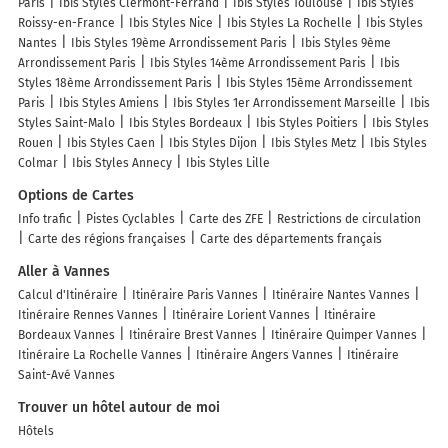
Paris
Ibis Styles Clermont-Ferrand
Ibis Styles Toulouse
Ibis Styles
Roissy-en-France
Ibis Styles Nice
Ibis Styles La Rochelle
Ibis Styles
Nantes
Ibis Styles 19ème Arrondissement Paris
Ibis Styles 9ème
Arrondissement Paris
Ibis Styles 14ème Arrondissement Paris
Ibis
Styles 18ème Arrondissement Paris
Ibis Styles 15ème Arrondissement
Paris
Ibis Styles Amiens
Ibis Styles 1er Arrondissement Marseille
Ibis
Styles Saint-Malo
Ibis Styles Bordeaux
Ibis Styles Poitiers
Ibis Styles
Rouen
Ibis Styles Caen
Ibis Styles Dijon
Ibis Styles Metz
Ibis Styles
Colmar
Ibis Styles Annecy
Ibis Styles Lille
Options de Cartes
Info trafic
Pistes Cyclables
Carte des ZFE
Restrictions de circulation
Carte des régions françaises
Carte des départements français
Aller à Vannes
Calcul d'Itinéraire
Itinéraire Paris Vannes
Itinéraire Nantes Vannes
Itinéraire Rennes Vannes
Itinéraire Lorient Vannes
Itinéraire
Bordeaux Vannes
Itinéraire Brest Vannes
Itinéraire Quimper Vannes
Itinéraire La Rochelle Vannes
Itinéraire Angers Vannes
Itinéraire
Saint-Avé Vannes
Trouver un hôtel autour de moi
Hôtels