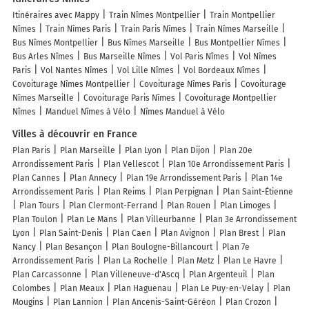
Itinéraires avec Mappy
Train Nîmes Montpellier
Train Montpellier
Nîmes
Train Nîmes Paris
Train Paris Nîmes
Train Nîmes Marseille
Bus Nîmes Montpellier
Bus Nîmes Marseille
Bus Montpellier Nîmes
Bus Arles Nîmes
Bus Marseille Nîmes
Vol Paris Nîmes
Vol Nîmes
Paris
Vol Nantes Nîmes
Vol Lille Nîmes
Vol Bordeaux Nîmes
Covoiturage Nîmes Montpellier
Covoiturage Nîmes Paris
Covoiturage
Nîmes Marseille
Covoiturage Paris Nîmes
Covoiturage Montpellier
Nîmes
Manduel Nîmes à Vélo
Nîmes Manduel à Vélo
Villes à découvrir en France
Plan Paris
Plan Marseille
Plan Lyon
Plan Dijon
Plan 20e
Arrondissement Paris
Plan Vellescot
Plan 10e Arrondissement Paris
Plan Cannes
Plan Annecy
Plan 19e Arrondissement Paris
Plan 14e
Arrondissement Paris
Plan Reims
Plan Perpignan
Plan Saint-Étienne
Plan Tours
Plan Clermont-Ferrand
Plan Rouen
Plan Limoges
Plan Toulon
Plan Le Mans
Plan Villeurbanne
Plan 3e Arrondissement
Lyon
Plan Saint-Denis
Plan Caen
Plan Avignon
Plan Brest
Plan
Nancy
Plan Besançon
Plan Boulogne-Billancourt
Plan 7e
Arrondissement Paris
Plan La Rochelle
Plan Metz
Plan Le Havre
Plan Carcassonne
Plan Villeneuve-d'Ascq
Plan Argenteuil
Plan
Colombes
Plan Meaux
Plan Haguenau
Plan Le Puy-en-Velay
Plan
Mougins
Plan Lannion
Plan Ancenis-Saint-Géréon
Plan Crozon