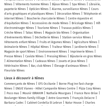
Nîmes
Vêtements homme Nîmes
Bijoux Nîmes
Spa Nîmes
Librairie,
papeterie Nîmes
Opticien Nîmes
Alarme, surveillance Nîmes
Cours
d'arts graphiques et plastiques Nîmes
Décoration Nîmes
Téléphonie et
internet Nîmes
Boucherie charcuterie Nîmes
Centre équestre et
d'équitation Nîmes
Accessoires de mode Nîmes
Bricolage Nîmes
Hifi
électroménager Nîmes
Tourisme Nîmes
Travaux publics Nîmes
Crèche Nîmes
Tabac Nîmes
Magasin bio Nîmes
Organisation
d'événements Nîmes
Déchetterie Nîmes
Station-service Nîmes
Vêtements enfant Nîmes
Fruits et légumes Nîmes
Agriculture Nîmes
Animalerie Nîmes
Hôpital Nîmes
Traiteur Nîmes
Jardinerie Nîmes
Magasin de sport Nîmes
Environnement Nîmes
Imprimerie Nîmes
Presse Nîmes
Caviste Nîmes
Pressing Nîmes
Bijouterie en gros Nîmes
Alimentation Nîmes
Cadeaux Nîmes
Jouets et jeux Nîmes
Vétérinaire Nîmes
Bar, club Nîmes
Élevage d'animaux Nîmes
Fleuriste Nîmes
Lieux à découvrir à Nîmes
Commerçants de Nîmes
EFS Occitanie
Borne Plug Inn fast charge
Nimes
ENGIE Vianeo - Hôtel Campanile Nimes Centre
Pizza Cosy Nimes
Poco mas
Mounir IBRAHIM
Nathalie Mourgues
France Pare-Brise
Boulanger Nimes Family Village
Antre Gourmets
François Delacre
Barbara Cadec
Cabinet Cordella Et Lebrun
Natur House
Charles