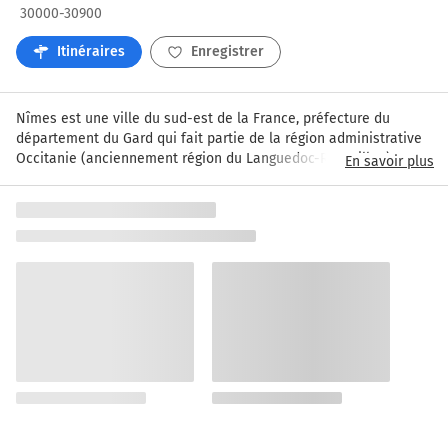
30000-30900
Itinéraires
Enregistrer
Nîmes est une ville du sud-est de la France, préfecture du 
département du Gard qui fait partie de la région administrative 
Occitanie (anciennement région du Languedoc-Roussillon). 
En savoir plus
Située entre la mer Méditerranée et la montagne des Cévennes, 
sur l'axe très fréquenté Avignon/Arles/Marseille – 
Montpellier/Perpignan, peuplée d'environ 150.000 habitants, la 
ville de Nîmes voit en période estivale sa population s'accroître 
et dépasser le million, composée de touristes venus visiter ses 
monuments romains et participer à ses férias et festivals. La 
cité gardoise bénéficie d'un climat très doux. Cependant, la ville 
reste soumise à l'influence du Mistral dont les rafales peuvent 
dépasser les 100 kilomètres à l'heure et qui souffle une 
centaine de jours par an en moyenne dans la vallée du 
Rhône. Nîmes est également appelée « la Rome française », de 
par ses prestigieux monuments romains (tels que les arènes de 
Nîmes, la maison Carrée ou encore la tour Magne) et surtout du 
fait qu'elle comprend sept collines, à l'instar de la Ville 