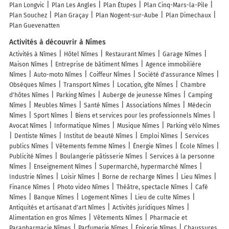
Plan Longvic
Plan Les Angles
Plan Étupes
Plan Cinq-Mars-la-Pile
Plan Souchez
Plan Graçay
Plan Nogent-sur-Aube
Plan Dimechaux
Plan Guevenatten
Activités à découvrir à Nîmes
Activités à Nîmes
Hôtel Nîmes
Restaurant Nîmes
Garage Nîmes
Maison Nîmes
Entreprise de bâtiment Nîmes
Agence immobilière
Nîmes
Auto-moto Nîmes
Coiffeur Nîmes
Société d'assurance Nîmes
Obsèques Nîmes
Transport Nîmes
Location, gîte Nîmes
Chambre
d'hôtes Nîmes
Parking Nîmes
Auberge de jeunesse Nîmes
Camping
Nîmes
Meubles Nîmes
Santé Nîmes
Associations Nîmes
Médecin
Nîmes
Sport Nîmes
Biens et services pour les professionnels Nîmes
Avocat Nîmes
Informatique Nîmes
Musique Nîmes
Parking vélo Nîmes
Dentiste Nîmes
Institut de beauté Nîmes
Emploi Nîmes
Services
publics Nîmes
Vêtements femme Nîmes
Énergie Nîmes
École Nîmes
Publicité Nîmes
Boulangerie pâtisserie Nîmes
Services à la personne
Nîmes
Enseignement Nîmes
Supermarché, hypermarché Nîmes
Industrie Nîmes
Loisir Nîmes
Borne de recharge Nîmes
Lieu Nîmes
Finance Nîmes
Photo video Nîmes
Théâtre, spectacle Nîmes
Café
Nîmes
Banque Nîmes
Logement Nîmes
Lieu de culte Nîmes
Antiquités et artisanat d'art Nîmes
Activités juridiques Nîmes
Alimentation en gros Nîmes
Vêtements Nîmes
Pharmacie et
Parapharmacie Nîmes
Parfumerie Nîmes
Épicerie Nîmes
Chaussures