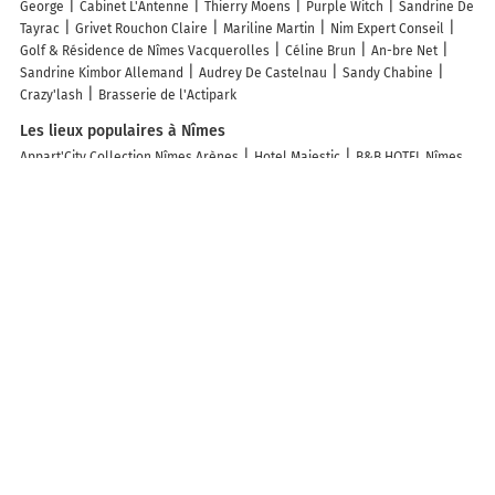
George
Cabinet L'Antenne
Thierry Moens
Purple Witch
Sandrine De
Tayrac
Grivet Rouchon Claire
Mariline Martin
Nim Expert Conseil
Golf & Résidence de Nîmes Vacquerolles
Céline Brun
An-bre Net
Sandrine Kimbor Allemand
Audrey De Castelnau
Sandy Chabine
Crazy'lash
Brasserie de l'Actipark
Les lieux populaires à Nîmes
Appart'City Collection Nîmes Arènes
Hotel Majestic
B&B HOTEL Nîmes
Ville Active 3 étoiles
Central Hotel
La Maison de Sophie
Plazza Hotel
Appart'City Classic Nîmes Centre
Comfort Aparthotel Nimes Centre
Hotel Cote Patio
Marquis de la Baume
Hôtel Abalone - Centre Gare
Hôtel Concorde - Centre ville de Nimes
Hôtel Cesar Nîmes Centre
Historique & Gare
Hotel Le Galambre
Hôtel l'Amphithéâtre
HÔTEL C
SUITES chambres spacieuses
Hotel Des Tuileries
Hôtel & Spa Vatel
Campanile PRIME - Nîmes Centre
Best Western L'Orangerie
B&B HOTEL
Nîmes Centre Arènes
Logis Hotel NIMOTEL
Maison Albar Hotels
L’Imperator
Hôtel Le Pré Galoffre
Brit Hotel Confort Nîmes Ouest - A9
sortie 25
Royal Hôtel
Hôtel Mas de Boudan****
Jardins Secrets
Sure Hotel by Best Western Nimes Est
The Originals City, Hôtel Nîmes
Costières
Grand Hôtel de Nîmes 4 étoiles
Hotel Le Bois Des Espeisses
OVELIA Nîmes - Le Jardin d'Odette
Hôtel Doré
Dahlia suite & spa
Mercure Nimes Centre Arenes
SOWELL HÔTELS Villa Arena
Le Grand
Hôtel Dieu by SOWELL COLLECTION
Appart'hôtel Odalys City - Nîmes