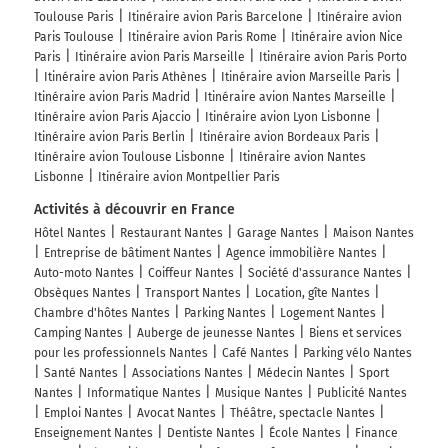
Toulouse Paris
Itinéraire avion Paris Barcelone
Itinéraire avion
Paris Toulouse
Itinéraire avion Paris Rome
Itinéraire avion Nice
Paris
Itinéraire avion Paris Marseille
Itinéraire avion Paris Porto
Itinéraire avion Paris Athènes
Itinéraire avion Marseille Paris
Itinéraire avion Paris Madrid
Itinéraire avion Nantes Marseille
Itinéraire avion Paris Ajaccio
Itinéraire avion Lyon Lisbonne
Itinéraire avion Paris Berlin
Itinéraire avion Bordeaux Paris
Itinéraire avion Toulouse Lisbonne
Itinéraire avion Nantes
Lisbonne
Itinéraire avion Montpellier Paris
Activités à découvrir en France
Hôtel Nantes
Restaurant Nantes
Garage Nantes
Maison Nantes
Entreprise de bâtiment Nantes
Agence immobilière Nantes
Auto-moto Nantes
Coiffeur Nantes
Société d'assurance Nantes
Obsèques Nantes
Transport Nantes
Location, gîte Nantes
Chambre d'hôtes Nantes
Parking Nantes
Logement Nantes
Camping Nantes
Auberge de jeunesse Nantes
Biens et services
pour les professionnels Nantes
Café Nantes
Parking vélo Nantes
Santé Nantes
Associations Nantes
Médecin Nantes
Sport
Nantes
Informatique Nantes
Musique Nantes
Publicité Nantes
Emploi Nantes
Avocat Nantes
Théâtre, spectacle Nantes
Enseignement Nantes
Dentiste Nantes
École Nantes
Finance