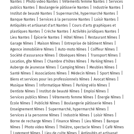
Nantes
Photo video Nantes
Vêtements femme Nantes
Services
publics Nantes
Boulangerie pâtisserie Nantes
Industrie Nantes
Institut de beauté Nantes
Supermarché, hypermarché Nantes
Banque Nantes
Services à la personne Nantes
Loisir Nantes
Antiquités et artisanat d'art Nantes
Cours d'arts graphiques et
plastiques Nantes
Crèche Nantes
Activités juridiques Nantes
Lieu Nantes
Épicerie Nantes
Hôtel Nîmes
Restaurant Nîmes
Garage Nîmes
Maison Nîmes
Entreprise de bâtiment Nîmes
Agence immobilière Nîmes
Auto-moto Nîmes
Coiffeur Nîmes
Société d'assurance Nîmes
Obsèques Nîmes
Transport Nîmes
Location, gîte Nîmes
Chambre d'hôtes Nîmes
Parking Nîmes
Auberge de jeunesse Nîmes
Camping Nîmes
Meubles Nîmes
Santé Nîmes
Associations Nîmes
Médecin Nîmes
Sport Nîmes
Biens et services pour les professionnels Nîmes
Avocat Nîmes
Musique Nîmes
Informatique Nîmes
Parking vélo Nîmes
Dentiste Nîmes
Institut de beauté Nîmes
Emploi Nîmes
Services publics Nîmes
Vêtements femme Nîmes
Énergie Nîmes
École Nîmes
Publicité Nîmes
Boulangerie pâtisserie Nîmes
Enseignement Nîmes
Supermarché, hypermarché Nîmes
Services à la personne Nîmes
Industrie Nîmes
Loisir Nîmes
Borne de recharge Nîmes
Finance Nîmes
Lieu Nîmes
Banque
Nîmes
Photo video Nîmes
Théâtre, spectacle Nîmes
Café Nîmes
Logement Nîmes
Lieu de culte Nîmes
Antiquités et artisanat