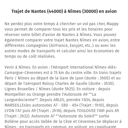
Trajet de Nantes (44000) à Nîmes (30000) en avion
Ne perdez plus votre temps à chercher un vol pas cher, Mappy
vous permet de comparer tous les prix et les horaires pour
réserver votre billet d'avion de Nantes à Nîmes. Vous pouvez
également comparer votre trajet Nantes Nîmes en avion, entre
différentes compagnies (AirFrance, Easyjet, etc..) ou avec les
autres modes de transports et calculer ainsi les économies de
temps ou de coût réalisées.
Venir à Nîmes. En avion : l'Aéroport international Nîmes-Alès-
Camargue-Cévennes est à 15 km du centre ville. En train: trajets
Paris / Nîmes au départ de la Gare de Lyon (durée : 3h00) et au
départ de l'aéroport Roissy Charles de Gaulle (durée : 3h30).
Lignes Bruxelles / Nîmes (durée 5h25). En voiture : depuis
Montpellier ou Orange prendre l'Autoroute A9 ""La
Languedocienne"". Depuis ARLES, prendre l'A54, depuis
MARSEILLEsles autoroutes A7 - E80 - A54 (Trajet : 1h10), depuis
LYON l'A7 puis A9 (Trajet : 2h16), depuis TOULOUSE l'A61 puis A9
(Trajet : 2h32). Autoroute A7 ""Autoroute du Soleil"" sortie
Bollène pour accès Vallée de la Cèze et Cévennes.Se déplacer à
Nîmes : en transports en commun, en voiture, en covoituarge