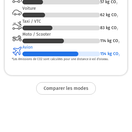
57
kg CO₂
Voiture
62
kg CO₂
Taxi / VTC
83
kg CO₂
Moto / Scooter
114
kg CO₂
Avion
154
kg CO₂
*
Les émissions de CO2 sont calculées pour une distance à vol d’oiseau.
Comparer les modes