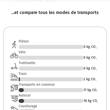
...et compare tous les modes de transports
Piéton
0
kg CO₂
Vélo
0
kg CO₂
Trottinette
0
kg CO₂
Train
2
kg CO₂
Transports en commun
17
kg CO₂
Autocar
18
kg CO₂
Covoiturage