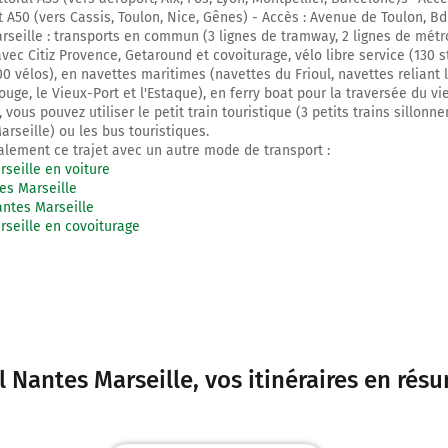
st A50 (vers Cassis, Toulon, Nice, Gênes) - Accès : Avenue de Toulon, B
rseille : transports en commun (3 lignes de tramway, 2 lignes de métro
vec Citiz Provence, Getaround et covoiturage, vélo libre service (130 s
0 vélos), en navettes maritimes (navettes du Frioul, navettes reliant 
ouge, le Vieux-Port et l'Estaque), en ferry boat pour la traversée du vi
le, vous pouvez utiliser le petit train touristique (3 petits trains sillonn
arseille) ou les bus touristiques.
lement ce trajet avec un autre mode de transport :
seille en voiture
es Marseille
ntes Marseille
seille en covoiturage
l Nantes Marseille
, vos itinéraires en rés