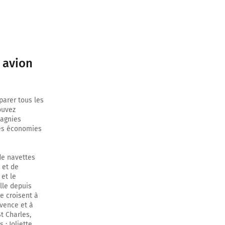
 avion
arer tous les
ouvez
pagnies
 les économies
 de navettes
 et de
 et le
ille depuis
se croisent à
ovence et à
t Charles,
 : Joliette,