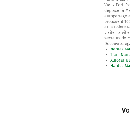
Vieux Port. E
déplacer à Ma
autopartage a
proposent 100
et la Pointe R
visiter la vil
secteurs de M
Découvrez éga
Nantes Mar
Train Nant
Autocar Na
Nantes Mar
Vo