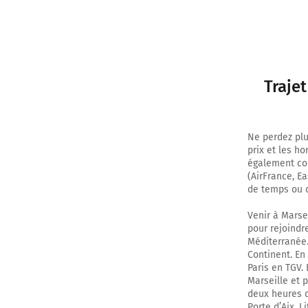
Traje
Ne perdez plu
prix et les h
également com
(AirFrance, E
de temps ou d
Venir à Marsei
pour rejoindre
Méditerranée.
Continent. En 
Paris en TGV. 
Marseille et 
deux heures de
Porte d’Aix. L