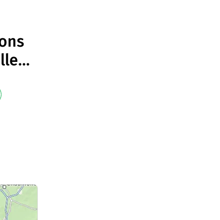
ions
lle
...