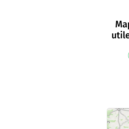
Map
util