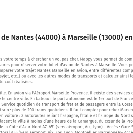
t de Nantes (44000) à Marseille (13000) en
s votre temps à chercher un vol pas cher, Mappy vous permet de comp
oraires pour réserver votre billet d'avion de Nantes à Marseille. Vous p
parer votre trajet Nantes Marseille en avion, entre différentes com
asyjet, etc..) ou avec les autres modes de transports et calculer ainsi
e coût réalisées.
lle. En avion via l'Aéroport Marseille Provence. Il existe des services
 le centre ville. En bateau : le port autonome est le 1er port de France
 Service quotidien de transport de fret et de passagers entre la Corse
train : plus de 200 trains quotidiens. Il faut compter pour relier Marse
En voiture : 3 autoroutes reliant l’Espagne, l’Italie et l’Europe du Nord 
placent la ville à moins d’une heure de la Camargue, du cœur de la Pr
 la Côte d’Azur. Nord A7–A51 (vers aéroport, Aix, Lyon) - Accès : Gare S
ittoral A55 (vers aéroport, Aix, Fos, Lyon, Montpellier, Barcelone)s- Accès