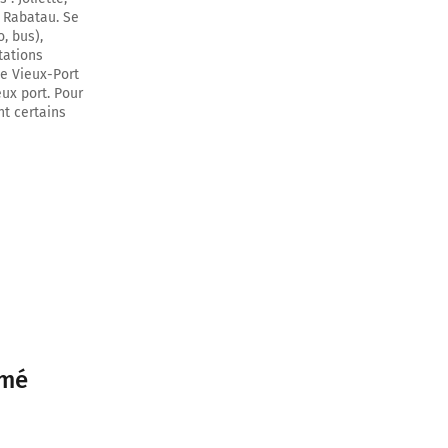
d Rabatau. Se
, bus),
tations
le Vieux-Port
eux port. Pour
ent certains
umé