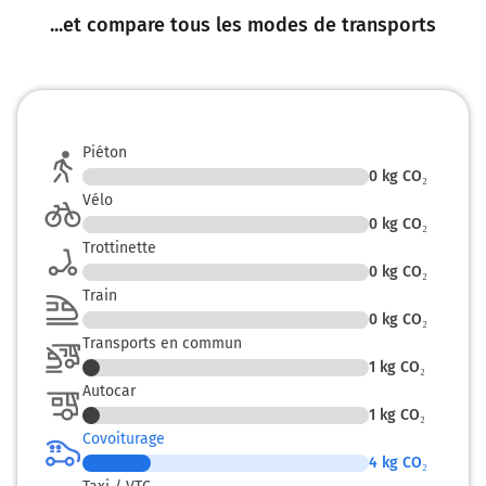
...et compare tous les modes de transports
Piéton
0
kg CO₂
Vélo
0
kg CO₂
Trottinette
0
kg CO₂
Train
0
kg CO₂
Transports en commun
1
kg CO₂
Autocar
1
kg CO₂
Covoiturage
4
kg CO₂