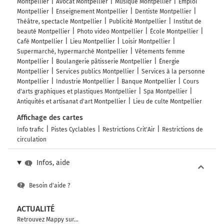
Montpellier
Avocat Montpellier
Musique Montpellier
Emploi
Montpellier
Enseignement Montpellier
Dentiste Montpellier
Théâtre, spectacle Montpellier
Publicité Montpellier
Institut de
beauté Montpellier
Photo video Montpellier
École Montpellier
Café Montpellier
Lieu Montpellier
Loisir Montpellier
Supermarché, hypermarché Montpellier
Vêtements femme
Montpellier
Boulangerie pâtisserie Montpellier
Énergie
Montpellier
Services publics Montpellier
Services à la personne
Montpellier
Industrie Montpellier
Banque Montpellier
Cours
d'arts graphiques et plastiques Montpellier
Spa Montpellier
Antiquités et artisanat d'art Montpellier
Lieu de culte Montpellier
Affichage des cartes
Info trafic
Pistes Cyclables
Restrictions Crit'Air
Restrictions de
circulation
Infos, aide
Besoin d'aide ?
ACTUALITÉ
Retrouvez Mappy sur...