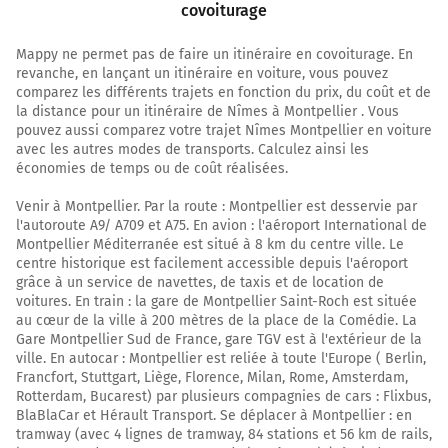
covoiturage
Mappy ne permet pas de faire un itinéraire en covoiturage. En
revanche, en lançant un itinéraire en voiture, vous pouvez
comparez les différents trajets en fonction du prix, du coût et de
la distance pour un itinéraire de Nîmes à Montpellier . Vous
pouvez aussi comparez votre trajet Nîmes Montpellier en voiture
avec les autres modes de transports. Calculez ainsi les
économies de temps ou de coût réalisées.
Venir à Montpellier. Par la route : Montpellier est desservie par
l'autoroute A9/ A709 et A75. En avion : l'aéroport International de
Montpellier Méditerranée est situé à 8 km du centre ville. Le
centre historique est facilement accessible depuis l'aéroport
grâce à un service de navettes, de taxis et de location de
voitures. En train : la gare de Montpellier Saint-Roch est située
au cœur de la ville à 200 mètres de la place de la Comédie. La
Gare Montpellier Sud de France, gare TGV est à l'extérieur de la
ville. En autocar : Montpellier est reliée à toute l'Europe ( Berlin,
Francfort, Stuttgart, Liège, Florence, Milan, Rome, Amsterdam,
Rotterdam, Bucarest) par plusieurs compagnies de cars : Flixbus,
BlaBlaCar et Hérault Transport. Se déplacer à Montpellier : en
tramway (avec 4 lignes de tramway, 84 stations et 56 km de rails,