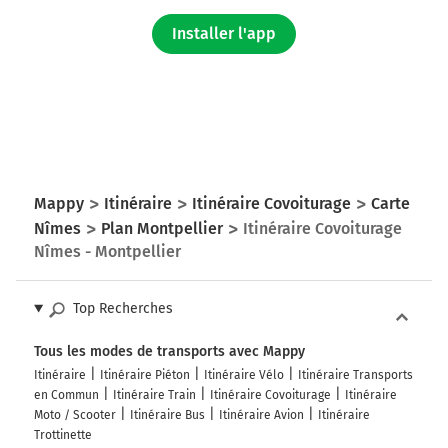
Installer l'app
Mappy
Itinéraire
Itinéraire Covoiturage
Carte
Nîmes
Plan Montpellier
Itinéraire Covoiturage
Nîmes - Montpellier
Top Recherches
Tous les modes de transports avec Mappy
Itinéraire
Itinéraire Piéton
Itinéraire Vélo
Itinéraire Transports
en Commun
Itinéraire Train
Itinéraire Covoiturage
Itinéraire
Moto / Scooter
Itinéraire Bus
Itinéraire Avion
Itinéraire
Trottinette