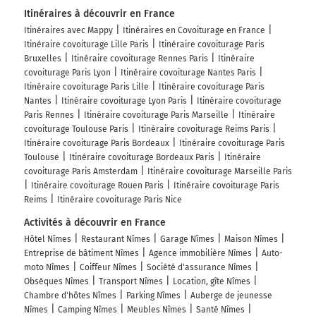
Itinéraires à découvrir en France
Itinéraires avec Mappy
Itinéraires en Covoiturage en France
Itinéraire covoiturage Lille Paris
Itinéraire covoiturage Paris
Bruxelles
Itinéraire covoiturage Rennes Paris
Itinéraire
covoiturage Paris Lyon
Itinéraire covoiturage Nantes Paris
Itinéraire covoiturage Paris Lille
Itinéraire covoiturage Paris
Nantes
Itinéraire covoiturage Lyon Paris
Itinéraire covoiturage
Paris Rennes
Itinéraire covoiturage Paris Marseille
Itinéraire
covoiturage Toulouse Paris
Itinéraire covoiturage Reims Paris
Itinéraire covoiturage Paris Bordeaux
Itinéraire covoiturage Paris
Toulouse
Itinéraire covoiturage Bordeaux Paris
Itinéraire
covoiturage Paris Amsterdam
Itinéraire covoiturage Marseille Paris
Itinéraire covoiturage Rouen Paris
Itinéraire covoiturage Paris
Reims
Itinéraire covoiturage Paris Nice
Activités à découvrir en France
Hôtel Nîmes
Restaurant Nîmes
Garage Nîmes
Maison Nîmes
Entreprise de bâtiment Nîmes
Agence immobilière Nîmes
Auto-
moto Nîmes
Coiffeur Nîmes
Société d'assurance Nîmes
Obsèques Nîmes
Transport Nîmes
Location, gîte Nîmes
Chambre d'hôtes Nîmes
Parking Nîmes
Auberge de jeunesse
Nîmes
Camping Nîmes
Meubles Nîmes
Santé Nîmes