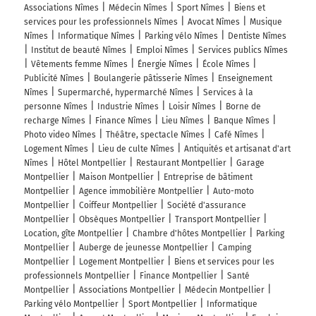
Associations Nîmes
Médecin Nîmes
Sport Nîmes
Biens et
services pour les professionnels Nîmes
Avocat Nîmes
Musique
Nîmes
Informatique Nîmes
Parking vélo Nîmes
Dentiste Nîmes
Institut de beauté Nîmes
Emploi Nîmes
Services publics Nîmes
Vêtements femme Nîmes
Énergie Nîmes
École Nîmes
Publicité Nîmes
Boulangerie pâtisserie Nîmes
Enseignement
Nîmes
Supermarché, hypermarché Nîmes
Services à la
personne Nîmes
Industrie Nîmes
Loisir Nîmes
Borne de
recharge Nîmes
Finance Nîmes
Lieu Nîmes
Banque Nîmes
Photo video Nîmes
Théâtre, spectacle Nîmes
Café Nîmes
Logement Nîmes
Lieu de culte Nîmes
Antiquités et artisanat d'art
Nîmes
Hôtel Montpellier
Restaurant Montpellier
Garage
Montpellier
Maison Montpellier
Entreprise de bâtiment
Montpellier
Agence immobilière Montpellier
Auto-moto
Montpellier
Coiffeur Montpellier
Société d'assurance
Montpellier
Obsèques Montpellier
Transport Montpellier
Location, gîte Montpellier
Chambre d'hôtes Montpellier
Parking
Montpellier
Auberge de jeunesse Montpellier
Camping
Montpellier
Logement Montpellier
Biens et services pour les
professionnels Montpellier
Finance Montpellier
Santé
Montpellier
Associations Montpellier
Médecin Montpellier
Parking vélo Montpellier
Sport Montpellier
Informatique