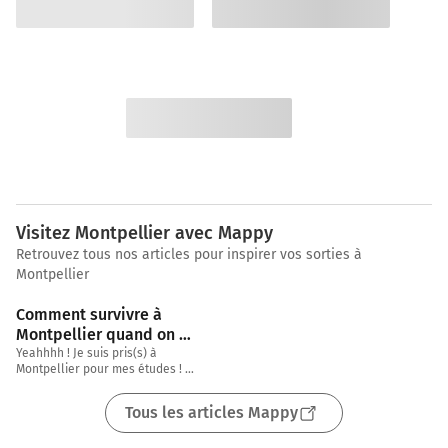
Visitez Montpellier avec Mappy
Retrouvez tous nos articles pour inspirer vos sorties à
Montpellier
4 min
Comment survivre à 
Montpellier quand on 
est étudiant ?
Yeahhhh ! Je suis pris(s) à 
Montpellier pour mes études ! A 
moi le soleil, la plage, les 
soirées au grand air
Tous les articles Mappy