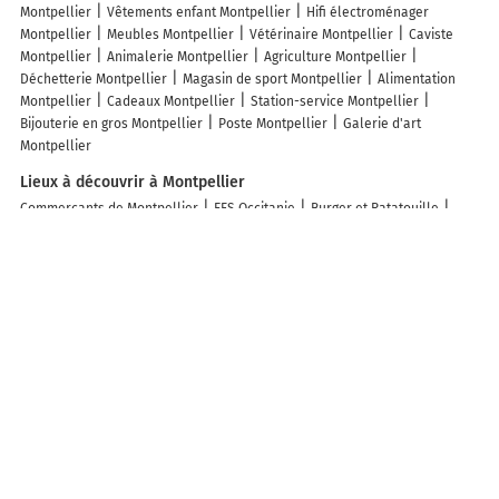
Montpellier
Vêtements enfant Montpellier
Hifi électroménager
Montpellier
Meubles Montpellier
Vétérinaire Montpellier
Caviste
Montpellier
Animalerie Montpellier
Agriculture Montpellier
Déchetterie Montpellier
Magasin de sport Montpellier
Alimentation
Montpellier
Cadeaux Montpellier
Station-service Montpellier
Bijouterie en gros Montpellier
Poste Montpellier
Galerie d'art
Montpellier
Lieux à découvrir à Montpellier
Commerçants de Montpellier
EFS Occitanie
Burger et Ratatouille
Artisane
Le 901
Fricaccia : Italian Street Food Montpellier
L'Atelier du
Sushi
Pampa Bar & Brasserie
Angelo Pizzeria
La Petite Aphrodite
Sumac
Le P'ti Taureau
Le Puja
Don Camillo
Curry Masala
La Case
du Saloum
Le Krishna
La Maison d'Anna
O Beach
Kitchen&Bar
Montpellier
Naan city
Le Voyage des Papilles
Le Spot de la maison
blanche
YOI SUSHI - Espace Miam
Vincent Axelle
France Pare-Brise
Jasmine Memmi
Leïla Houhou
C'Ouaf Canin
Guérin Cécile
Chevrier Cécile Kinésiologue
Les lieux populaires à Montpellier
Dosso Dossi Hotels & SPA Downtown
Appart'hôtel Odalys City -
Montpellier Centre Gare Saint Roch
PALERİA hotel
Appart'hôtel Goélia
Sun City
Le Strasbourg Hotel
Campanile PRIME - Montpellier Centre St