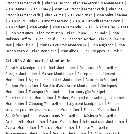
Arrondissement Paris
Plan Vellescot
Plan 10e Arrondissement Paris
Plan Cannes
Plan Annecy
Plan 19e Arrondissement Paris
Plan 14e
Arrondissement Paris
Plan Reims
Plan Perpignan
Plan Saint-Étienne
Plan Tours
Plan Clermont-Ferrand
Plan 6e Arrondissement Lyon
Plan Lorient
Plan Anglet
Plan Le Lamentin
Plan Six-Fours-les-Plages
Plan Martigues
Plan Montluçon
Plan Dieppe
Plan Dole
Plan
Maisons-Laffitte
Plan Elbeuf
Plan Lesparre-Médoc
Plan Soulac-sur-
Mer
Plan Lissieu
Plan Le Coudray-Montceaux
Plan Augignac
Plan
Landrévarzec
Plan Monblanc
Plan Aibes
Plan Cheppes-la-Prairie
Activités à découvrir à Montpellier
Activités à Montpellier
Hôtel Montpellier
Restaurant Montpellier
Garage Montpellier
Maison Montpellier
Entreprise de bâtiment
Montpellier
Agence immobilière Montpellier
Auto-moto Montpellier
Coiffeur Montpellier
Société d'assurance Montpellier
Obsèques
Montpellier
Transport Montpellier
Location, gîte Montpellier
Chambre d'hôtes Montpellier
Parking Montpellier
Auberge de jeunesse
Montpellier
Camping Montpellier
Logement Montpellier
Biens et
services pour les professionnels Montpellier
Finance Montpellier
Santé Montpellier
Associations Montpellier
Médecin Montpellier
Parking vélo Montpellier
Sport Montpellier
Informatique Montpellier
Avocat Montpellier
Musique Montpellier
Emploi Montpellier
Enseignement Montpellier
Dentiste Montpellier
Théâtre, spectacle