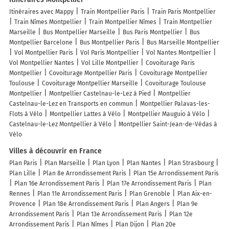
Itinéraires avec Mappy
Train Montpellier Paris
Train Paris Montpellier
Train Nîmes Montpellier
Train Montpellier Nîmes
Train Montpellier
Marseille
Bus Montpellier Marseille
Bus Paris Montpellier
Bus
Montpellier Barcelone
Bus Montpellier Paris
Bus Marseille Montpellier
Vol Montpellier Paris
Vol Paris Montpellier
Vol Nantes Montpellier
Vol Montpellier Nantes
Vol Lille Montpellier
Covoiturage Paris
Montpellier
Covoiturage Montpellier Paris
Covoiturage Montpellier
Toulouse
Covoiturage Montpellier Marseille
Covoiturage Toulouse
Montpellier
Montpellier Castelnau-le-Lez à Pied
Montpellier
Castelnau-le-Lez en Transports en commun
Montpellier Palavas-les-
Flots à Vélo
Montpellier Lattes à Vélo
Montpellier Mauguio à Vélo
Castelnau-le-Lez Montpellier à Vélo
Montpellier Saint-Jean-de-Védas à
Vélo
Villes à découvrir en France
Plan Paris
Plan Marseille
Plan Lyon
Plan Nantes
Plan Strasbourg
Plan Lille
Plan 8e Arrondissement Paris
Plan 15e Arrondissement Paris
Plan 16e Arrondissement Paris
Plan 17e Arrondissement Paris
Plan
Rennes
Plan 11e Arrondissement Paris
Plan Grenoble
Plan Aix-en-
Provence
Plan 18e Arrondissement Paris
Plan Angers
Plan 9e
Arrondissement Paris
Plan 13e Arrondissement Paris
Plan 12e
Arrondissement Paris
Plan Nîmes
Plan Dijon
Plan 20e