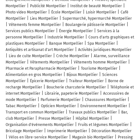
Montpellier
Publicité Montpellier
Institut de beauté Montpellier
Photo video Montpellier
École Montpellier
Loisir Montpellier
Café
Montpellier
Lieu Montpellier
Supermarché, hypermarché Montpellier
Vêtements femme Montpellier
Boulangerie pâtisserie Montpellier
Services publics Montpellier
Énergie Montpellier
Services à la
personne Montpellier
Industrie Montpellier
Cours d'arts graphiques et
plastiques Montpellier
Banque Montpellier
Spa Montpellier
Antiquités et artisanat d'art Montpellier
Activités juridiques Montpellier
Lieu de culte Montpellier
Crèche Montpellier
Alarme, surveillance
Montpellier
Vêtements Montpellier
Vêtements homme Montpellier
Pharmacie et Parapharmacie Montpellier
Tourisme Montpellier
Alimentation en gros Montpellier
Bijoux Montpellier
Sciences
Montpellier
Épicerie Montpellier
Traiteur Montpellier
Borne de
recharge Montpellier
Boucherie charcuterie Montpellier
Téléphonie et
internet Montpellier
Librairie, papeterie Montpellier
Accessoires de
mode Montpellier
Parfumerie Montpellier
Chaussures Montpellier
Tabac Montpellier
Opticien Montpellier
Environnement Montpellier
Transport en commun Montpellier
Travaux publics Montpellier
Bar,
club Montpellier
Presse Montpellier
Hôpital Montpellier
Organisation d'événements Montpellier
Fruits et légumes Montpellier
Bricolage Montpellier
Imprimerie Montpellier
Décoration Montpellier
Vélos en libre-service Montpellier
Magasin bio Montpellier
Pressing