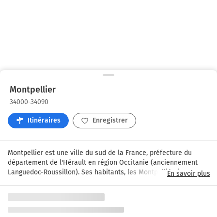
Montpellier
34000-34090
Itinéraires
Enregistrer
Montpellier est une ville du sud de la France, préfecture du 
département de l'Hérault en région Occitanie (anciennement 
Languedoc-Roussillon). Ses habitants, les Montpelliérains, sont 
En savoir plus
au nombre de 275 318, ce qui en fait la commune la plus peuplée 
du département et la 8e de France. Très proche de la 
Méditerranée, cette ville se situe sur un grand axe de 
communication joignant l'Espagne à l'ouest et l'Italie à l'est. Les 