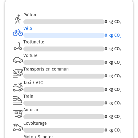
Piéton
0
kg CO₂
Vélo
0
kg CO₂
Trottinette
0
kg CO₂
Voiture
0
kg CO₂
Transports en commun
0
kg CO₂
Taxi / VTC
0
kg CO₂
Train
0
kg CO₂
Autocar
0
kg CO₂
Covoiturage
0
kg CO₂
Moto / Scooter