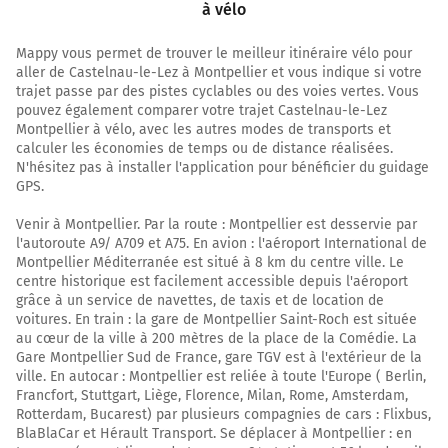
Montpellier
à vélo
15h27
34000-34090
Mappy vous permet de trouver le meilleur itinéraire vélo pour
aller de Castelnau-le-Lez à Montpellier et vous indique si votre
trajet passe par des pistes cyclables ou des voies vertes. Vous
pouvez également comparer votre trajet Castelnau-le-Lez
Montpellier à vélo, avec les autres modes de transports et
calculer les économies de temps ou de distance réalisées.
N'hésitez pas à installer l'application pour bénéficier du guidage
GPS.
Venir à Montpellier. Par la route : Montpellier est desservie par
l'autoroute A9/ A709 et A75. En avion : l'aéroport International de
Montpellier Méditerranée est situé à 8 km du centre ville. Le
centre historique est facilement accessible depuis l'aéroport
grâce à un service de navettes, de taxis et de location de
voitures. En train : la gare de Montpellier Saint-Roch est située
au cœur de la ville à 200 mètres de la place de la Comédie. La
Gare Montpellier Sud de France, gare TGV est à l'extérieur de la
ville. En autocar : Montpellier est reliée à toute l'Europe ( Berlin,
Francfort, Stuttgart, Liège, Florence, Milan, Rome, Amsterdam,
Rotterdam, Bucarest) par plusieurs compagnies de cars : Flixbus,
BlaBlaCar et Hérault Transport. Se déplacer à Montpellier : en