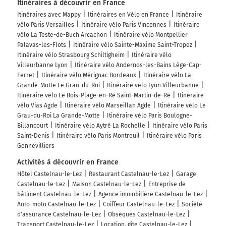
Itinéraires à découvrir en France
Itinéraires avec Mappy
Itinéraires en Vélo en France
Itinéraire
vélo Paris Versailles
Itinéraire vélo Paris Vincennes
Itinéraire
vélo La Teste-de-Buch Arcachon
Itinéraire vélo Montpellier
Palavas-les-Flots
Itinéraire vélo Sainte-Maxime Saint-Tropez
Itinéraire vélo Strasbourg Schiltigheim
Itinéraire vélo
Villeurbanne Lyon
Itinéraire vélo Andernos-les-Bains Lège-Cap-
Ferret
Itinéraire vélo Mérignac Bordeaux
Itinéraire vélo La
Grande-Motte Le Grau-du-Roi
Itinéraire vélo Lyon Villeurbanne
Itinéraire vélo Le Bois-Plage-en-Ré Saint-Martin-de-Ré
Itinéraire
vélo Vias Agde
Itinéraire vélo Marseillan Agde
Itinéraire vélo Le
Grau-du-Roi La Grande-Motte
Itinéraire vélo Paris Boulogne-
Billancourt
Itinéraire vélo Aytré La Rochelle
Itinéraire vélo Paris
Saint-Denis
Itinéraire vélo Paris Montreuil
Itinéraire vélo Paris
Gennevilliers
Activités à découvrir en France
Hôtel Castelnau-le-Lez
Restaurant Castelnau-le-Lez
Garage
Castelnau-le-Lez
Maison Castelnau-le-Lez
Entreprise de
bâtiment Castelnau-le-Lez
Agence immobilière Castelnau-le-Lez
Auto-moto Castelnau-le-Lez
Coiffeur Castelnau-le-Lez
Société
d'assurance Castelnau-le-Lez
Obsèques Castelnau-le-Lez
Transport Castelnau-le-Lez
Location, gîte Castelnau-le-Lez