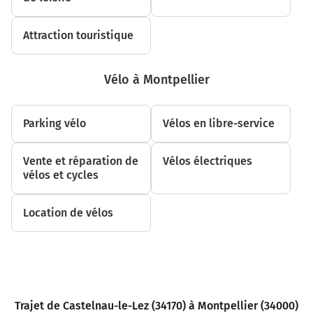
Prendre à gauche la piste cyclable la voie et continuer
Attraction touristique
sur 800 mètres
3,5 km
Vélo à Montpellier
Prendre à droite Allée Henri II de Montmorency et
continuer sur 350 mètres
Parking vélo
Vélos en libre-service
3,8 km
Au rond-point, prendre la 3ème sortie la piste cyclable
Vente et réparation de
Vélos électriques
Allée Henri II de Montmorency et continuer sur 210
vélos et cycles
mètres
4,1 km
Location de vélos
Continuer sur la piste cyclable la voie sur 120 mètres
4,2 km
Continuer sur la piste cyclable Galerie de la Comédie
sur 240 mètres
Trajet de Castelnau-le-Lez (34170) à Montpellier (34000)