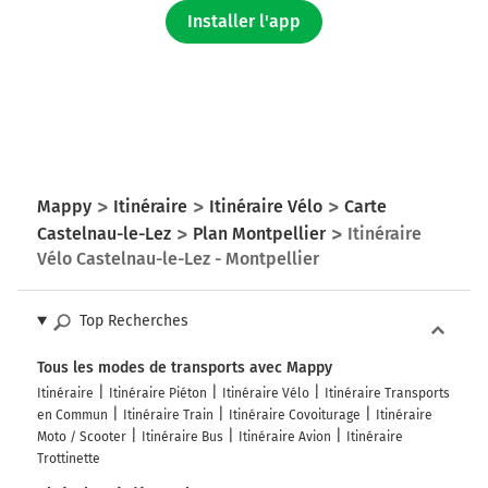
Installer l'app
Mappy
Itinéraire
Itinéraire Vélo
Carte
Castelnau-le-Lez
Plan Montpellier
Itinéraire
Vélo Castelnau-le-Lez - Montpellier
Top Recherches
Tous les modes de transports avec Mappy
Itinéraire
Itinéraire Piéton
Itinéraire Vélo
Itinéraire Transports
en Commun
Itinéraire Train
Itinéraire Covoiturage
Itinéraire
Moto / Scooter
Itinéraire Bus
Itinéraire Avion
Itinéraire
Trottinette