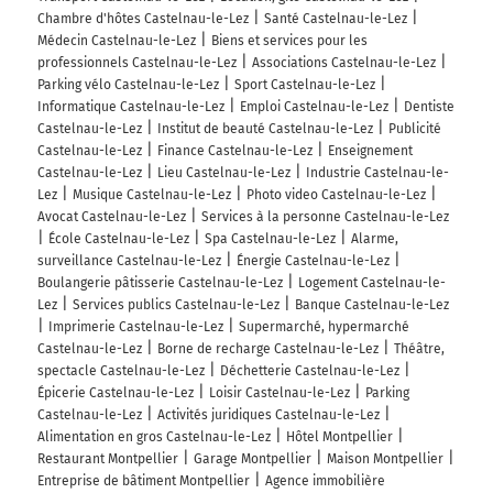
Chambre d'hôtes Castelnau-le-Lez
Santé Castelnau-le-Lez
Médecin Castelnau-le-Lez
Biens et services pour les
professionnels Castelnau-le-Lez
Associations Castelnau-le-Lez
Parking vélo Castelnau-le-Lez
Sport Castelnau-le-Lez
Informatique Castelnau-le-Lez
Emploi Castelnau-le-Lez
Dentiste
Castelnau-le-Lez
Institut de beauté Castelnau-le-Lez
Publicité
Castelnau-le-Lez
Finance Castelnau-le-Lez
Enseignement
Castelnau-le-Lez
Lieu Castelnau-le-Lez
Industrie Castelnau-le-
Lez
Musique Castelnau-le-Lez
Photo video Castelnau-le-Lez
Avocat Castelnau-le-Lez
Services à la personne Castelnau-le-Lez
École Castelnau-le-Lez
Spa Castelnau-le-Lez
Alarme,
surveillance Castelnau-le-Lez
Énergie Castelnau-le-Lez
Boulangerie pâtisserie Castelnau-le-Lez
Logement Castelnau-le-
Lez
Services publics Castelnau-le-Lez
Banque Castelnau-le-Lez
Imprimerie Castelnau-le-Lez
Supermarché, hypermarché
Castelnau-le-Lez
Borne de recharge Castelnau-le-Lez
Théâtre,
spectacle Castelnau-le-Lez
Déchetterie Castelnau-le-Lez
Épicerie Castelnau-le-Lez
Loisir Castelnau-le-Lez
Parking
Castelnau-le-Lez
Activités juridiques Castelnau-le-Lez
Alimentation en gros Castelnau-le-Lez
Hôtel Montpellier
Restaurant Montpellier
Garage Montpellier
Maison Montpellier
Entreprise de bâtiment Montpellier
Agence immobilière