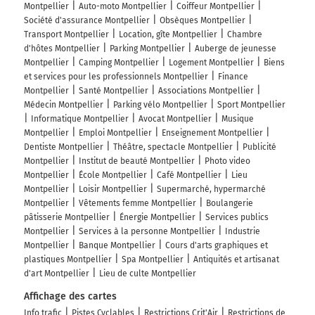
Montpellier
Auto-moto Montpellier
Coiffeur Montpellier
Société d'assurance Montpellier
Obsèques Montpellier
Transport Montpellier
Location, gîte Montpellier
Chambre
d'hôtes Montpellier
Parking Montpellier
Auberge de jeunesse
Montpellier
Camping Montpellier
Logement Montpellier
Biens
et services pour les professionnels Montpellier
Finance
Montpellier
Santé Montpellier
Associations Montpellier
Médecin Montpellier
Parking vélo Montpellier
Sport Montpellier
Informatique Montpellier
Avocat Montpellier
Musique
Montpellier
Emploi Montpellier
Enseignement Montpellier
Dentiste Montpellier
Théâtre, spectacle Montpellier
Publicité
Montpellier
Institut de beauté Montpellier
Photo video
Montpellier
École Montpellier
Café Montpellier
Lieu
Montpellier
Loisir Montpellier
Supermarché, hypermarché
Montpellier
Vêtements femme Montpellier
Boulangerie
pâtisserie Montpellier
Énergie Montpellier
Services publics
Montpellier
Services à la personne Montpellier
Industrie
Montpellier
Banque Montpellier
Cours d'arts graphiques et
plastiques Montpellier
Spa Montpellier
Antiquités et artisanat
d'art Montpellier
Lieu de culte Montpellier
Affichage des cartes
Info trafic
Pistes Cyclables
Restrictions Crit'Air
Restrictions de