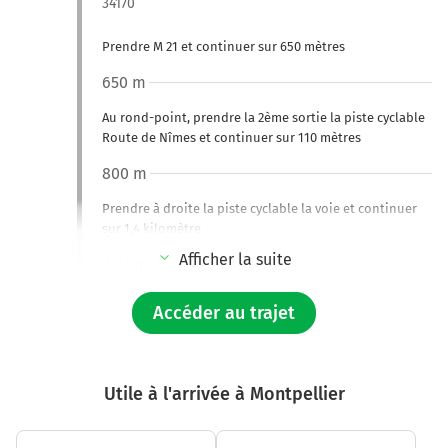
34170
Prendre M 21 et continuer sur 650 mètres
650 m
Au rond-point, prendre la 2ème sortie la piste cyclable
Route de Nîmes et continuer sur 110 mètres
800 m
Prendre à droite la piste cyclable la voie et continuer
sur 1,4 kilomètre
Afficher la suite
2,2 km
Prendre légèrement à gauche la piste cyclable Via
Accéder au trajet
Tolosana et continuer sur 350 mètres
2,5 km
Continuer sur la piste cyclable la voie sur 20 mètres
Utile à l'arrivée à Montpellier
2,5 km