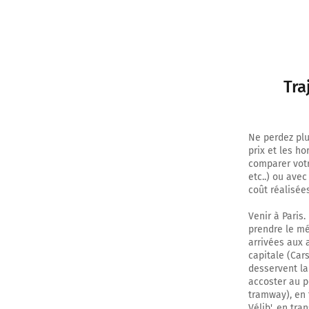
Tra
Ne perdez plu
prix et les h
comparer votr
etc..) ou ave
coût réalisées
Venir à Paris.
prendre le mé
arrivées aux 
capitale (Cars
desservent la 
accoster au p
tramway), en 
Vélib', en tra