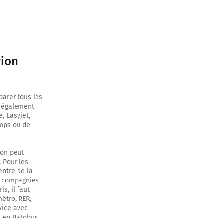
vion
arer tous les
z également
, Easyjet,
emps ou de
 on peut
 Pour les
entre de la
rs compagnies
s, il faut
métro, RER,
vice avec
), en Batobus