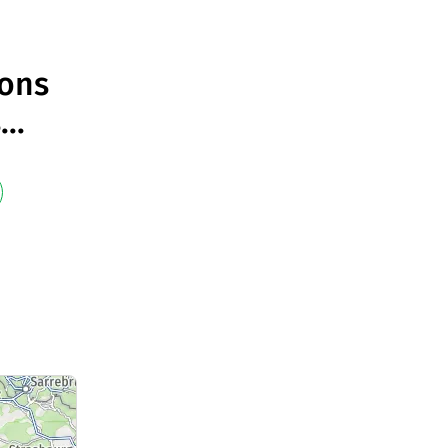
ions
s
...