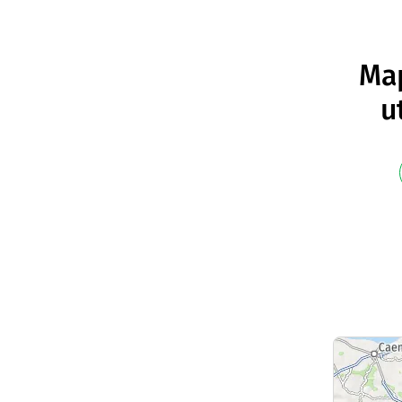
Map
u