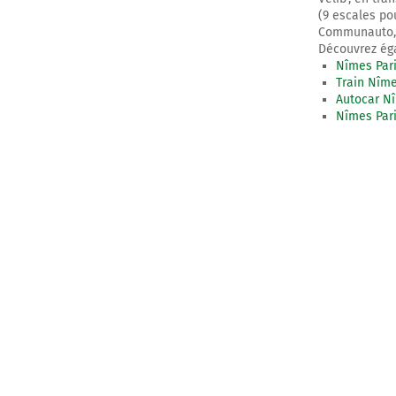
(9 escales po
Communauto, Z
Découvrez éga
Nîmes Pari
Train Nîme
Autocar Nî
Nîmes Pari