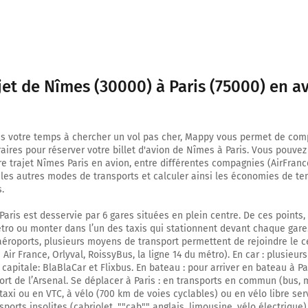
jet de Nîmes (30000) à Paris (75000) en a
s votre temps à chercher un vol pas cher, Mappy vous permet de comp
oraires pour réserver votre billet d'avion de Nîmes à Paris. Vous pouve
e trajet Nîmes Paris en avion, entre différentes compagnies (AirFrance
c les autres modes de transports et calculer ainsi les économies de t
.
 Paris est desservie par 6 gares situées en plein centre. De ces points,
tro ou monter dans l’un des taxis qui stationnent devant chaque gare.
aéroports, plusieurs moyens de transport permettent de rejoindre le c
 Air France, Orlyval, RoissyBus, la ligne 14 du métro). En car : plusieu
capitale: BlaBlaCar et Flixbus. En bateau : pour arriver en bateau à Pari
ort de l’Arsenal. Se déplacer à Paris : en transports en commun (bus, 
taxi ou en VTC, à vélo (700 km de voies cyclables) ou en vélo libre ser
nsports insolites (cabriolet, ""cab"" anglais, limousine, vélo électrique