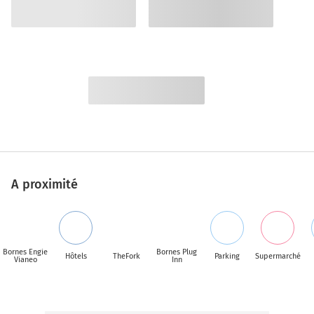
A proximité
Bornes Engie
Bornes Plug
Hôtels
TheFork
Parking
Supermarché
Vianeo
Inn