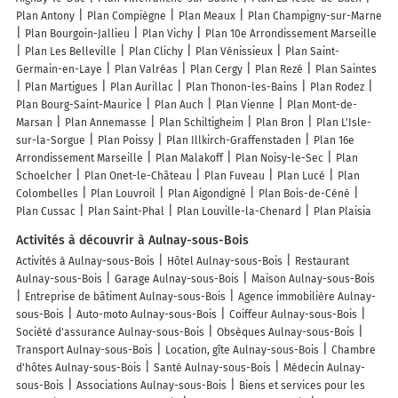
Plan Antony
Plan Compiègne
Plan Meaux
Plan Champigny-sur-Marne
Plan Bourgoin-Jallieu
Plan Vichy
Plan 10e Arrondissement Marseille
Plan Les Belleville
Plan Clichy
Plan Vénissieux
Plan Saint-
Germain-en-Laye
Plan Valréas
Plan Cergy
Plan Rezé
Plan Saintes
Plan Martigues
Plan Aurillac
Plan Thonon-les-Bains
Plan Rodez
Plan Bourg-Saint-Maurice
Plan Auch
Plan Vienne
Plan Mont-de-
Marsan
Plan Annemasse
Plan Schiltigheim
Plan Bron
Plan L'Isle-
sur-la-Sorgue
Plan Poissy
Plan Illkirch-Graffenstaden
Plan 16e
Arrondissement Marseille
Plan Malakoff
Plan Noisy-le-Sec
Plan
Schoelcher
Plan Onet-le-Château
Plan Fuveau
Plan Lucé
Plan
Colombelles
Plan Louvroil
Plan Aigondigné
Plan Bois-de-Céné
Plan Cussac
Plan Saint-Phal
Plan Louville-la-Chenard
Plan Plaisia
Activités à découvrir à Aulnay-sous-Bois
Activités à Aulnay-sous-Bois
Hôtel Aulnay-sous-Bois
Restaurant
Aulnay-sous-Bois
Garage Aulnay-sous-Bois
Maison Aulnay-sous-Bois
Entreprise de bâtiment Aulnay-sous-Bois
Agence immobilière Aulnay-
sous-Bois
Auto-moto Aulnay-sous-Bois
Coiffeur Aulnay-sous-Bois
Société d'assurance Aulnay-sous-Bois
Obsèques Aulnay-sous-Bois
Transport Aulnay-sous-Bois
Location, gîte Aulnay-sous-Bois
Chambre
d'hôtes Aulnay-sous-Bois
Santé Aulnay-sous-Bois
Médecin Aulnay-
sous-Bois
Associations Aulnay-sous-Bois
Biens et services pour les