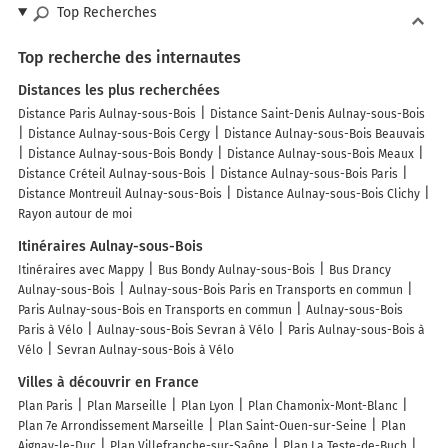
Top Recherches
Top recherche des internautes
Distances les plus recherchées
Distance Paris Aulnay-sous-Bois
Distance Saint-Denis Aulnay-sous-Bois
Distance Aulnay-sous-Bois Cergy
Distance Aulnay-sous-Bois Beauvais
Distance Aulnay-sous-Bois Bondy
Distance Aulnay-sous-Bois Meaux
Distance Créteil Aulnay-sous-Bois
Distance Aulnay-sous-Bois Paris
Distance Montreuil Aulnay-sous-Bois
Distance Aulnay-sous-Bois Clichy
Rayon autour de moi
Itinéraires Aulnay-sous-Bois
Itinéraires avec Mappy
Bus Bondy Aulnay-sous-Bois
Bus Drancy
Aulnay-sous-Bois
Aulnay-sous-Bois Paris en Transports en commun
Paris Aulnay-sous-Bois en Transports en commun
Aulnay-sous-Bois
Paris à Vélo
Aulnay-sous-Bois Sevran à Vélo
Paris Aulnay-sous-Bois à
Vélo
Sevran Aulnay-sous-Bois à Vélo
Villes à découvrir en France
Plan Paris
Plan Marseille
Plan Lyon
Plan Chamonix-Mont-Blanc
Plan 7e Arrondissement Marseille
Plan Saint-Ouen-sur-Seine
Plan
Aignay-le-Duc
Plan Villefranche-sur-Saône
Plan La Teste-de-Buch