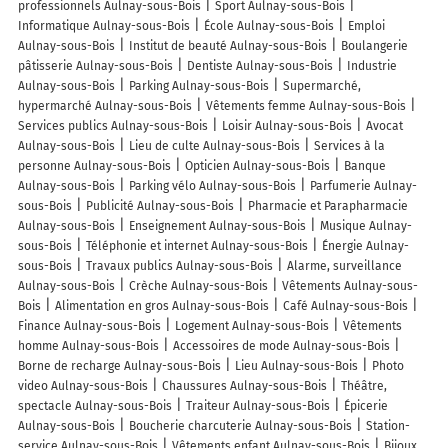
professionnels Aulnay-sous-Bois
Sport Aulnay-sous-Bois
Informatique Aulnay-sous-Bois
École Aulnay-sous-Bois
Emploi
Aulnay-sous-Bois
Institut de beauté Aulnay-sous-Bois
Boulangerie
pâtisserie Aulnay-sous-Bois
Dentiste Aulnay-sous-Bois
Industrie
Aulnay-sous-Bois
Parking Aulnay-sous-Bois
Supermarché,
hypermarché Aulnay-sous-Bois
Vêtements femme Aulnay-sous-Bois
Services publics Aulnay-sous-Bois
Loisir Aulnay-sous-Bois
Avocat
Aulnay-sous-Bois
Lieu de culte Aulnay-sous-Bois
Services à la
personne Aulnay-sous-Bois
Opticien Aulnay-sous-Bois
Banque
Aulnay-sous-Bois
Parking vélo Aulnay-sous-Bois
Parfumerie Aulnay-
sous-Bois
Publicité Aulnay-sous-Bois
Pharmacie et Parapharmacie
Aulnay-sous-Bois
Enseignement Aulnay-sous-Bois
Musique Aulnay-
sous-Bois
Téléphonie et internet Aulnay-sous-Bois
Énergie Aulnay-
sous-Bois
Travaux publics Aulnay-sous-Bois
Alarme, surveillance
Aulnay-sous-Bois
Crèche Aulnay-sous-Bois
Vêtements Aulnay-sous-
Bois
Alimentation en gros Aulnay-sous-Bois
Café Aulnay-sous-Bois
Finance Aulnay-sous-Bois
Logement Aulnay-sous-Bois
Vêtements
homme Aulnay-sous-Bois
Accessoires de mode Aulnay-sous-Bois
Borne de recharge Aulnay-sous-Bois
Lieu Aulnay-sous-Bois
Photo
video Aulnay-sous-Bois
Chaussures Aulnay-sous-Bois
Théâtre,
spectacle Aulnay-sous-Bois
Traiteur Aulnay-sous-Bois
Épicerie
Aulnay-sous-Bois
Boucherie charcuterie Aulnay-sous-Bois
Station-
service Aulnay-sous-Bois
Vêtements enfant Aulnay-sous-Bois
Bijoux