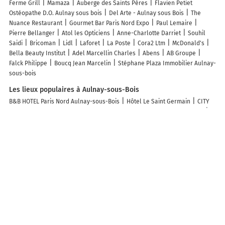
Ferme Grill
Mamaza
Auberge des Saints Pères
Flavien Petiet
Ostéopathe D.O. Aulnay sous bois
Del Arte - Aulnay sous Bois
The
Nuance Restaurant
Gourmet Bar Paris Nord Expo
Paul Lemaire
Pierre Bellanger
Atol les Opticiens
Anne-Charlotte Darriet
Souhil
Saidi
Bricoman
Lidl
Laforet
La Poste
Cora2 Ltm
McDonald's
Bella Beauty Institut
Adel Marcellin Charles
Abens
AB Groupe
Falck Philippe
Boucq Jean Marcelin
Stéphane Plaza Immobilier Aulnay-
sous-bois
Les lieux populaires à Aulnay-sous-Bois
B&B HOTEL Paris Nord Aulnay-sous-Bois
Hôtel Le Saint Germain
CITY
PARC HOTEL - Proche Paris Nord & CDG Aéroport - Parc des Expositions
CENTURY 21 Dossimmo
Novotel Paris Nord Expo Aulnay
ibis Aulnay
Paris Nord Expo
TEA&CHILL - Brooklyn - at the foot of the RER B
Cosy
home
Vos futures vacances en île de France
Cosy appartment close to
train station, Paris and CDG airport
Appartement proche de Paris
Chambre avec SDB et toilettes privées
Appartement proche Paris, C DG,
Disney, Parking.
Vos futures vacances en Île de France
Séjour cosy
avec parking privé dans la cour de la maison
Appartement cosy secteur
Aulnay sous Bois
TEA&CHILL T2 La tête dans les nuages - Proche gare
Appart élégant Paris/Parc Expo/CDG/ Stade de France
Proche de Paris,
Aéroport CDG et Parc des Expos
Maison cosy climatisée avec jardin
Cocon 4 - Paris Nord - Expo - CDG
Cocon 44 - Paris Nord - Expo - CDG