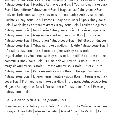
Aulnay-sous-Bois
Meubles Aulnay-sous-Bois
Tourisme Aulnay-sous-
Bois
Déchetterie Aulnay-sous-Bois
Magasin bio Aulnay-sous-Bois
Activités juridiques Aulnay-sous-Bois
Alimentation Aulnay-sous-Bois
Caviste Aulnay-sous-Bois
Poste Aulnay-sous-Bois
Spa Aulnay-sous-
Bois
Antiquités et artisanat d'art Aulnay-sous-Bois
Fruits et légumes
Aulnay-sous-Bois
Imprimerie Aulnay-sous-Bois
Librairie, papeterie
Aulnay-sous-Bois
Magasin de sport Aulnay-sous-Bois
Bricolage
Aulnay-sous-Bois
Décoration Aulnay-sous-Bois
Hifi électroménager
Aulnay-sous-Bois
Tabac Aulnay-sous-Bois
Textile Aulnay-sous-Bois
Hôpital Aulnay-sous-Bois
Jouets et jeux Aulnay-sous-Bois
Organisation d'événements Aulnay-sous-Bois
Société de transport en
commun Aulnay-sous-Bois
Animalerie Aulnay-sous-Bois
Grand
magasin Aulnay-sous-Bois
Presse Aulnay-sous-Bois
Puériculture
Aulnay-sous-Bois
Cadeaux Aulnay-sous-Bois
Élevage d'animaux
Aulnay-sous-Bois
Environnement Aulnay-sous-Bois
Fleuriste Aulnay-
sous-Bois
Fromagerie Aulnay-sous-Bois
Jardinerie Aulnay-sous-Bois
Magasin Aulnay-sous-Bois
Poissonnerie Aulnay-sous-Bois
Pressing
Aulnay-sous-Bois
Lieux à découvrir à Aulnay-sous-Bois
Commerçants de Aulnay-sous-Bois
Coco Sushi
La Maison Bleue. ben
thomy coiffure LMB
Alexandre Selig
Muriel Cros
Le Vertuo
La