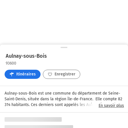
Aulnay-sous-Bois
93600
Itinéraires
Enregistrer
Aulnay-sous-Bois est une commune du département de Seine-
Saint-Denis, située dans la région île-de-France.  Elle compte 82 
314 habitants. Ces derniers sont appelés les Aulnaysiens et les 
En savoir plus
Aulnaysiennes. Les sociétés l'Oréal et PSA y sont implantés. La 
ville dispose également du centre commercial régional 
O'Parinor. Aulnay-sous-Bois est desservi par les autoroutes A1, 
A3, A104 et par les routes nationales RN 2 et RN 370.