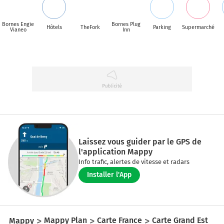
Bornes Engie
Bornes Plug
Hôtels
TheFork
Parking
Supermarché
Vianeo
Inn
Laissez vous guider par le GPS de
l'application Mappy
Info trafic, alertes de vitesse et radars
Installer l'App
Mappy
Mappy Plan
Carte France
Carte Grand Est