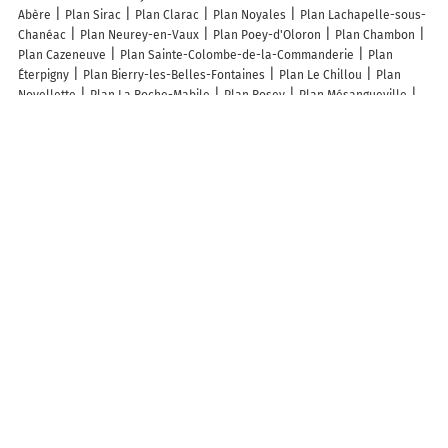
Abère
Plan Sirac
Plan Clarac
Plan Noyales
Plan Lachapelle-sous-
Chanéac
Plan Neurey-en-Vaux
Plan Poey-d'Oloron
Plan Chambon
Plan Cazeneuve
Plan Sainte-Colombe-de-la-Commanderie
Plan
Éterpigny
Plan Bierry-les-Belles-Fontaines
Plan Le Chillou
Plan
Noyellette
Plan La Roche-Mabile
Plan Rosey
Plan Mésangueville
Plan Lanrigan
Plan Saint-Sigismond-de-Clermont
Plan Fontaine-sur-
Maye
Plan Saint-Christophe
Plan Tremblois-lès-Rocroi
Plan Jax
Plan Solente
Plan Courcelles-Frémoy
Plan Viviers-sur-Artaut
Plan
Autrécourt-sur-Aire
Plan Hennemont
Plan Vroil
Plan Montchâlons
Plan Pont-les-Moulins
Plan Gabre
Plan Créchets
Plan Le Charme
Plan Burlioncourt
Plan Cernay
Plan Saint-Jacques-de-la-Lande
Plan
Vic-la-Gardiole
Plan Henvic
Plan Rosel
Plan Lanthes
Lieux à découvrir à Allamont
Mairie - Allamont
Cimetière
Église Saint-Pierre
Église
Cimetière
d'Allamont
Les Cavaliers Du Longeau
Foyer Rural De Dompierre-
Allamont
Association "Tempo Caustique"
Centre Canin Du Longeau
De La Petite Côte
Duo'bat
A découvrir autour de Allamont
Dompierre
Droitaumont
Urcourt
Porcher
Info-trafic en France