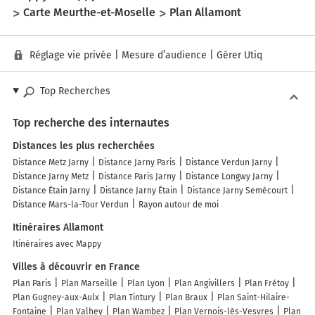
Carte Meurthe-et-Moselle
Plan Allamont
Réglage vie privée
|
Mesure d’audience
|
Gérer Utiq
Top Recherches
Top recherche des internautes
Distances les plus recherchées
Distance Metz Jarny
Distance Jarny Paris
Distance Verdun Jarny
Distance Jarny Metz
Distance Paris Jarny
Distance Longwy Jarny
Distance Étain Jarny
Distance Jarny Étain
Distance Jarny Semécourt
Distance Mars-la-Tour Verdun
Rayon autour de moi
Itinéraires Allamont
Itinéraires avec Mappy
Villes à découvrir en France
Plan Paris
Plan Marseille
Plan Lyon
Plan Angivillers
Plan Frétoy
Plan Gugney-aux-Aulx
Plan Tintury
Plan Braux
Plan Saint-Hilaire-
Fontaine
Plan Valhey
Plan Wambez
Plan Vernois-lès-Vesvres
Plan