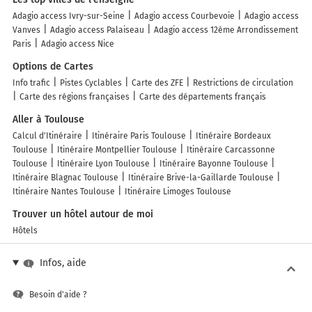
Adagio access Ivry-sur-Seine
Adagio access Courbevoie
Adagio access
Vanves
Adagio access Palaiseau
Adagio access 12ème Arrondissement
Paris
Adagio access Nice
Options de Cartes
Info trafic
Pistes Cyclables
Carte des ZFE
Restrictions de circulation
Carte des régions françaises
Carte des départements français
Aller à Toulouse
Calcul d'Itinéraire
Itinéraire Paris Toulouse
Itinéraire Bordeaux
Toulouse
Itinéraire Montpellier Toulouse
Itinéraire Carcassonne
Toulouse
Itinéraire Lyon Toulouse
Itinéraire Bayonne Toulouse
Itinéraire Blagnac Toulouse
Itinéraire Brive-la-Gaillarde Toulouse
Itinéraire Nantes Toulouse
Itinéraire Limoges Toulouse
Trouver un hôtel autour de moi
Hôtels
Infos, aide
Besoin d'aide ?