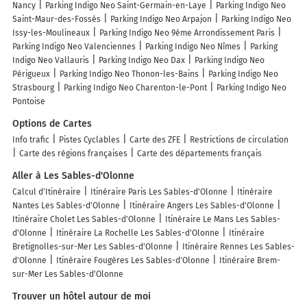
Nancy
Parking Indigo Neo Saint-Germain-en-Laye
Parking Indigo Neo
Saint-Maur-des-Fossés
Parking Indigo Neo Arpajon
Parking Indigo Neo
Issy-les-Moulineaux
Parking Indigo Neo 9ème Arrondissement Paris
Parking Indigo Neo Valenciennes
Parking Indigo Neo Nîmes
Parking
Indigo Neo Vallauris
Parking Indigo Neo Dax
Parking Indigo Neo
Périgueux
Parking Indigo Neo Thonon-les-Bains
Parking Indigo Neo
Strasbourg
Parking Indigo Neo Charenton-le-Pont
Parking Indigo Neo
Pontoise
Options de Cartes
Info trafic
Pistes Cyclables
Carte des ZFE
Restrictions de circulation
Carte des régions françaises
Carte des départements français
Aller à Les Sables-d'Olonne
Calcul d'Itinéraire
Itinéraire Paris Les Sables-d'Olonne
Itinéraire
Nantes Les Sables-d'Olonne
Itinéraire Angers Les Sables-d'Olonne
Itinéraire Cholet Les Sables-d'Olonne
Itinéraire Le Mans Les Sables-
d'Olonne
Itinéraire La Rochelle Les Sables-d'Olonne
Itinéraire
Bretignolles-sur-Mer Les Sables-d'Olonne
Itinéraire Rennes Les Sables-
d'Olonne
Itinéraire Fougères Les Sables-d'Olonne
Itinéraire Brem-
sur-Mer Les Sables-d'Olonne
Trouver un hôtel autour de moi