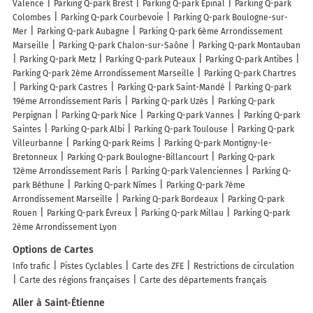
Valence
Parking Q-park Brest
Parking Q-park Épinal
Parking Q-park
Colombes
Parking Q-park Courbevoie
Parking Q-park Boulogne-sur-
Mer
Parking Q-park Aubagne
Parking Q-park 6ème Arrondissement
Marseille
Parking Q-park Chalon-sur-Saône
Parking Q-park Montauban
Parking Q-park Metz
Parking Q-park Puteaux
Parking Q-park Antibes
Parking Q-park 2ème Arrondissement Marseille
Parking Q-park Chartres
Parking Q-park Castres
Parking Q-park Saint-Mandé
Parking Q-park
19ème Arrondissement Paris
Parking Q-park Uzès
Parking Q-park
Perpignan
Parking Q-park Nice
Parking Q-park Vannes
Parking Q-park
Saintes
Parking Q-park Albi
Parking Q-park Toulouse
Parking Q-park
Villeurbanne
Parking Q-park Reims
Parking Q-park Montigny-le-
Bretonneux
Parking Q-park Boulogne-Billancourt
Parking Q-park
12ème Arrondissement Paris
Parking Q-park Valenciennes
Parking Q-
park Béthune
Parking Q-park Nîmes
Parking Q-park 7ème
Arrondissement Marseille
Parking Q-park Bordeaux
Parking Q-park
Rouen
Parking Q-park Évreux
Parking Q-park Millau
Parking Q-park
2ème Arrondissement Lyon
Options de Cartes
Info trafic
Pistes Cyclables
Carte des ZFE
Restrictions de circulation
Carte des régions françaises
Carte des départements français
Aller à Saint-Étienne