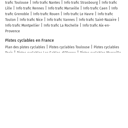
trafic Toulouse
Info trafic Nantes
Info trafic Strasbourg
Info trafic
Lille
Info trafic Rennes
Info trafic Marseille
Info trafic Caen
Info
trafic Grenoble
Info trafic Rouen
Info trafic Le Havre
Info trafic
Toulon
Info trafic Nice
Info trafic Vannes
Info trafic Saint-Nazaire
Info trafic Montpellier
Info trafic La Rochelle
Info trafic Aix-en-
Provence
Pistes cyclables en France
Plan des pistes cyclables
Pistes cyclables Toulouse
Pistes cyclables
Paris
Pistes cyclables Les Sables-d'Olonne
Pistes cyclables Marseille
Pistes cyclables Grenoble
Pistes cyclables Perpignan
Pistes
cyclables Lyon
Pistes cyclables Nantes
Pistes cyclables Le Grau-du-
Roi
Pistes cyclables Strasbourg
ZFE en France
Plan des ZFE
ZFE Paris
ZFE Lyon
ZFE Strasbourg
ZFE Toulouse
ZFE
Reims
ZFE Montpellier
ZFE Marseille
ZFE Rouen
ZFE Nice
ZFE
Villeurbanne
Infos, aide
Besoin d'aide ?