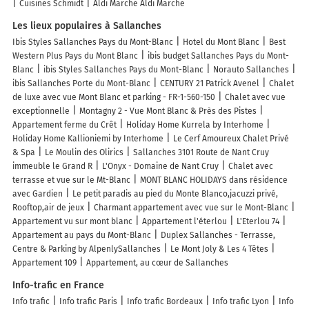
Cuisines Schmidt
Aldi Marche Aldi Marche
Les lieux populaires à Sallanches
Ibis Styles Sallanches Pays du Mont-Blanc
Hotel du Mont Blanc
Best
Western Plus Pays du Mont Blanc
ibis budget Sallanches Pays du Mont-
Blanc
ibis Styles Sallanches Pays du Mont-Blanc
Norauto Sallanches
ibis Sallanches Porte du Mont-Blanc
CENTURY 21 Patrick Avenel
Chalet
de luxe avec vue Mont Blanc et parking - FR-1-560-150
Chalet avec vue
exceptionnelle
Montagny 2 - Vue Mont Blanc & Près des Pistes
Appartement ferme du Crêt
Holiday Home Kurrela by Interhome
Holiday Home Kallioniemi by Interhome
Le Cerf Amoureux Chalet Privé
& Spa
Le Moulin des Olirics
Sallanches 3101 Route de Nant Cruy
immeuble le Grand R
L'Onyx - Domaine de Nant Cruy
Chalet avec
terrasse et vue sur le Mt-Blanc
MONT BLANC HOLIDAYS dans résidence
avec Gardien
Le petit paradis au pied du Monte Blanco,jacuzzi privé,
Rooftop,air de jeux
Charmant appartement avec vue sur le Mont-Blanc
Appartement vu sur mont blanc
Appartement l'éterlou
L'Eterlou 74
Appartement au pays du Mont-Blanc
Duplex Sallanches - Terrasse,
Centre & Parking by AlpenlySallanches
Le Mont Joly & Les 4 Têtes
Appartement 109
Appartement, au cœur de Sallanches
Info-trafic en France
Info trafic
Info trafic Paris
Info trafic Bordeaux
Info trafic Lyon
Info