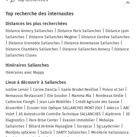
Top recherche des internautes
Distances les plus recherchées
Distance Annecy Sallanches
Distance Paris Sallanches
Distance Lyon
Sallanches
Distance Sallanches Megève
Distance Genève Sallanches
Distance Grenoble Sallanches
Distance Annemasse Sallanches
Distance Chambéry Sallanches
Distance Sallanches Annecy
Distance
Sallanches Cluses
Itinéraires Sallanches
Itinéraires avec Mappy
Lieux à découvrir à Sallanches
Justine Lenoir
Carine Dancla
Gaële Brodet Revillod
Poivre et Sel
Nemausus Restaurant
Elie Goudon
Mamma Mia
Rondeaux Emilie
Catherine Flenghi
Jean Lain Mobilités
Crédit Agricole des Savoie
Aluver6tm
Écouter Voir Optique SALLANCHES MONT-JOLY
Adecco
ABC
Volet
AS Autosécurité Contrôle Technique SALLANCHES
Alpitronic
3D
Diagnostics
Pare Brise Center
Evasion Immobilier
Mobalpa
Sallanches
Billard Jérémie Paysagiste
Europcar
Sg Laydernier
Montjoly opticiens
Satoriz
DARTY Sallanches
Miroiterie Vallanzasca