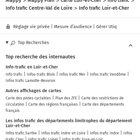
Mappy
Mappy Plan
Carte Loir-et-Cher
Info trafic
Info trafic Centre-Val de Loire
Info trafic Loir-et-Cher
Réglage vie privée
|
Mesure d’audience
|
Gérer Utiq
Top Recherches
Top recherche des internautes
Info-trafic en Loir-et-Cher
Info trafic
Infos trafic Blois
Infos trafic Mer
Infos trafic Vendôme
Infos trafic Lamotte-Beuvron
Autres affichages de cartes
Carte des pistes cyclables
Plan des ZFE
Carte des restrictions de
circulation
Carte des régions françaises
Carte des départements
français
Les infos trafic des départements limitrophes du département
Loir-et-Cher
Infos trafic Sarthe
Infos trafic Indre-et-Loire
Infos trafic Indre
Infos
trafic Cher
Infos trafic Loiret
Infos trafic Eure-et-Loir