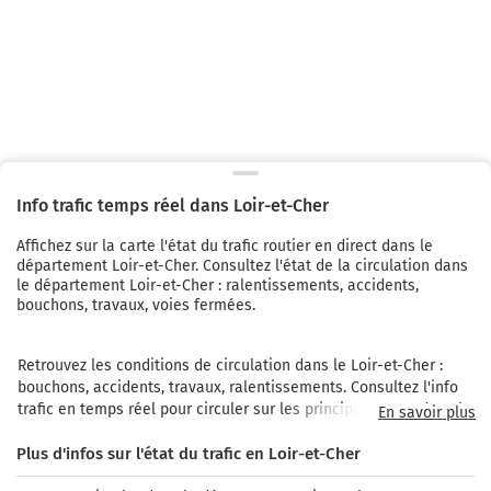
Info trafic temps réel dans
Loir-et-Cher
Affichez sur la carte l'état du trafic routier en direct dans le
département Loir-et-Cher. Consultez l'état de la circulation dans
le département Loir-et-Cher : ralentissements, accidents,
bouchons, travaux, voies fermées.
Retrouvez les conditions de circulation dans le Loir-et-Cher : 
bouchons, accidents, travaux, ralentissements. Consultez l'info 
trafic en temps réel pour circuler sur les principaux axes dans le 
En savoir plus
Loir-et-Cher : la A10 qui relie Blois à Orléans et Tours et au-delà, 
Plus d'infos sur l'état du trafic en Loir-et-Cher
à Paris et Bordeaux;  A71 et A85, qui se rejoignent à proximité de 
Vierzon et qui relient Romorantin-Lanthenay et Salbris à 