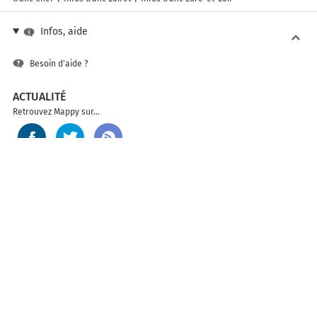
Infos, aide
Besoin d'aide ?
ACTUALITÉ
Retrouvez Mappy sur...
SOLUTIONS
API
Mappy sur mobile
ACCÉDER AUX AUTRES VERSIONS DE MAPPY
France
Belgique (Français)
België (Nederlands)
United Kingdom