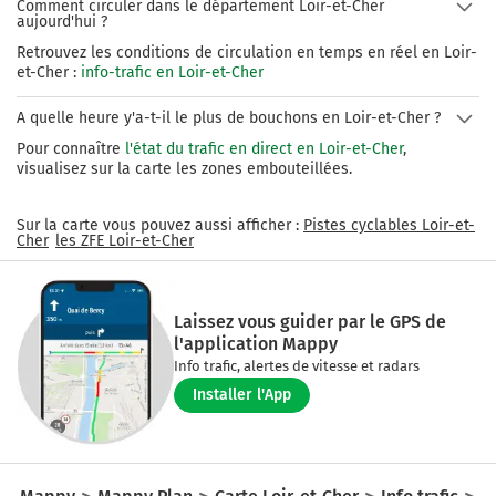
Comment circuler dans le département Loir-et-Cher
Orléans, Paris, Clermont-Ferrand et Limoges (via l'A20); la route 
aujourd'hui ?
nationale 10, principal axe traversant Vendôme.
Retrouvez les conditions de circulation en temps en réel en Loir-
et-Cher :
info-trafic en Loir-et-Cher
A quelle heure y'a-t-il le plus de bouchons en Loir-et-Cher ?
Pour connaître
l'état du trafic en direct en Loir-et-Cher
,
visualisez sur la carte les zones embouteillées.
Sur la carte vous pouvez aussi afficher :
Pistes cyclables
Loir-et-
Cher
les ZFE
Loir-et-Cher
Laissez vous guider par le GPS de
l'application Mappy
Info trafic, alertes de vitesse et radars
Installer l'App