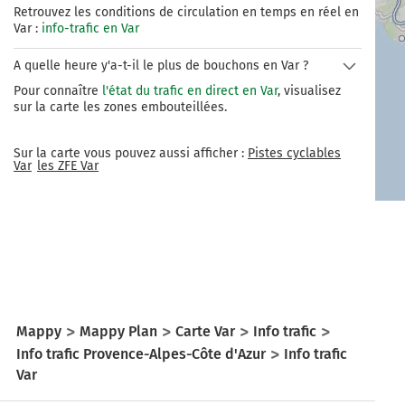
(ancienne nationale 98) qui relie l'agglomération 
Retrouvez les conditions de circulation en temps en réel en
Var :
toulonnaise au Golfe de Saint-Tropez.
info-trafic en Var
A quelle heure y'a-t-il le plus de bouchons en Var ?
Pour connaître
l'état du trafic en direct en Var
, visualisez
sur la carte les zones embouteillées.
Sur la carte vous pouvez aussi afficher :
Pistes cyclables
Var
les ZFE
Var
Mappy
Mappy Plan
Carte Var
Info trafic
Info trafic Provence-Alpes-Côte d'Azur
Info trafic
Var