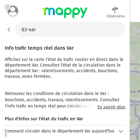
Itinéraires
Mappy
Info trafic temps réel dans
Var
Affichez sur la carte l'état du trafic routier en direct dans le
département Var. Consultez l'état de la circulation dans le
département Var : ralentissements, accidents, bouchons,
travaux, voies fermées.
Retrouvez les conditions de circulation dans le Var : 
bouchons, accidents, travaux, ralentissements. Consultez 
l'info trafic en temps réel pour circuler sur les principaux 
En savoir plus
axes dans le Var : l'autoroute A8 (Aix-en-Provence – 
Plus d'infos sur l'état du trafic en Var
frontière italienne) qui traverse le centre du département 
d'est en ouest, l'autoroute A57 qui relie Le Cannet-des-
Comment circuler dans le département Var aujourd'hui
Maures à Toulon, l'autoroute A50 qui relie Toulon à 
?
Marseille, l'autoroute A570 qui relie l'A57 à Hyères, la RD98 