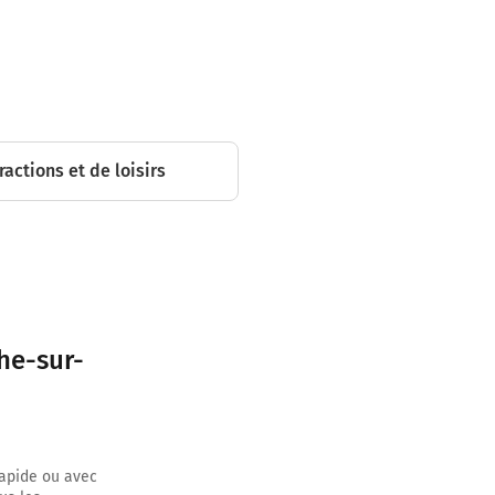
 sur 350
r sur 400
ractions et de loisirs
 sur 250
che-sur-
 mètres
 mètres
rapide ou avec