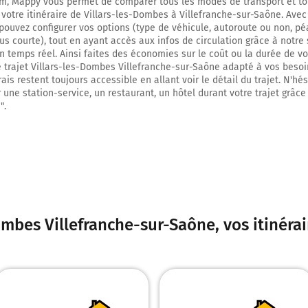
m, Mappy vous permet de comparer tous les modes de transport et to
 votre itinéraire de Villars-les-Dombes à Villefranche-sur-Saône. Ave
Tourner à droite sur Rue René Cassin et continuer sur 90 mètres
 pouvez configurer vos options (type de véhicule, autoroute ou non, pé
25,9 km
lus courte), tout en ayant accès aux infos de circulation grâce à notre 
 en temps réel. Ainsi faites des économies sur le coût ou la durée de v
Tourner à gauche sur Rue de la Quarantaine et continuer sur 90 mètres
e trajet Villars-les-Dombes Villefranche-sur-Saône adapté à vos besoi
ais restent toujours accessible en allant voir le détail du trajet. N'hé
26,0 km
 une station-service, un restaurant, un hôtel durant votre trajet grâce
".
Continuer D84 (Rue des Fayettes) sur 230 mètres
Villefranche-sur-Saône
69400
ombes Villefranche-sur-Saône
, vos itinér