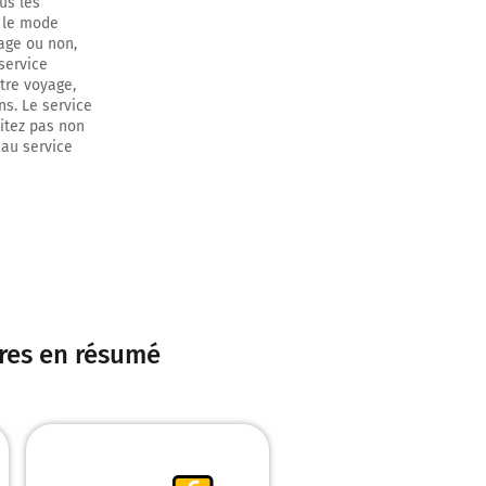
us les
c le mode
age ou non,
service
otre voyage,
ns. Le service
sitez pas non
 au service
aires en résumé