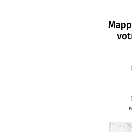
Mappy
vot
P