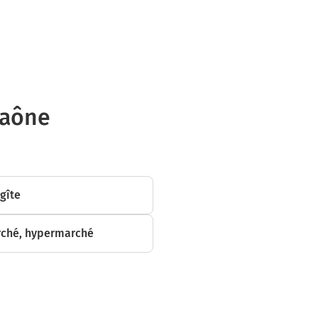
es
-Saône
r 900 mètres
 gîte
res
ché, hypermarché
uer sur 450