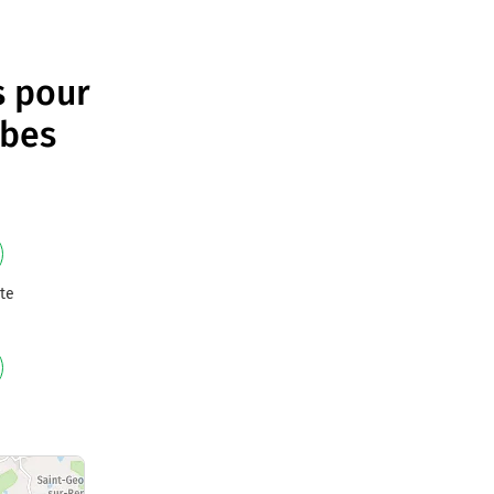
s pour
mbes
te
e