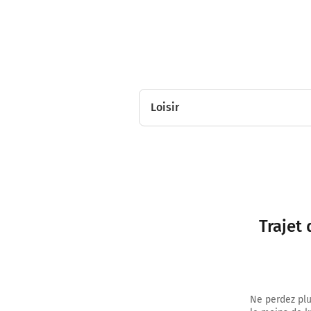
Loisir
Trajet 
Ne perdez plu