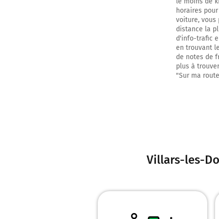
le moins de k
horaires pour
voiture, vous
distance la p
d'info-trafic
en trouvant l
de notes de fr
plus à trouver
"Sur ma route
0h27
Villars-les-D