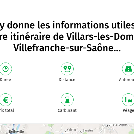
 donne les informations utile
re itinéraire de
Villars-les-Do
Villefranche-sur-Saône
...
Durée
Distance
Autorou
rix total
Carburant
Péag