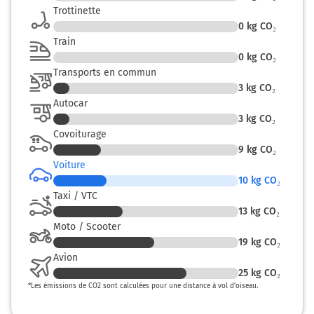
Trottinette
0
kg CO₂
149 km
Train
Prendre à droite et rejoindre A48. Continuer sur
0
kg CO₂
4,8 kilomètres
Transports en commun
3
kg CO₂
N481
Autocar
ST MARTIN LE V.
3
kg CO₂
BASTILLE
Covoiturage
HÔPITAL NORD
9
kg CO₂
PRESQU'ÎLE
Voiture
10
kg CO₂
A48
Taxi / VTC
154 km
13
kg CO₂
Moto / Scooter
Continuer D590 (Place Aristide Briand) sur 450
19
kg CO₂
mètres
Avion
Rue Marius Gontard
25
kg CO₂
*
Les émissions de CO2 sont calculées pour une distance à vol d’oiseau.
155 km