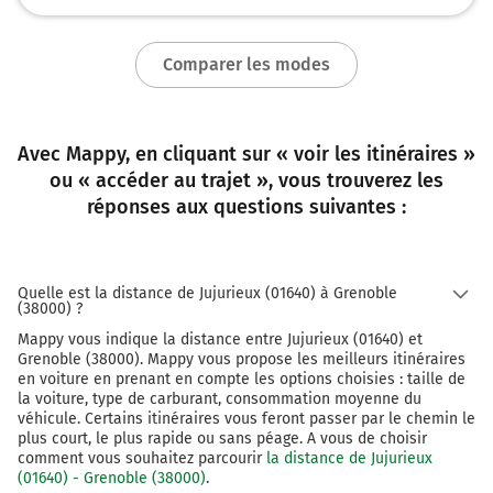
Tourner à gauche sur D15 (Quai Stéphane Jay) et
continuer sur 500 mètres
Comparer les modes
155 km
Tourner à droite sur Quai Claude Brosse et
continuer sur 95 mètres
Avec Mappy, en cliquant sur « voir les itinéraires »
155 km
ou « accéder au trajet », vous trouverez les
réponses aux questions suivantes :
Tourner à droite sur Place de Lavalette et
continuer sur 90 mètres
Grenoble
1h28
38000-38100
Quelle est la distance de Jujurieux (01640) à Grenoble
(38000) ?
Mappy vous indique la distance entre Jujurieux (01640) et
Grenoble (38000). Mappy vous propose les meilleurs itinéraires
en voiture en prenant en compte les options choisies : taille de
la voiture, type de carburant, consommation moyenne du
véhicule. Certains itinéraires vous feront passer par le chemin le
plus court, le plus rapide ou sans péage. A vous de choisir
comment vous souhaitez parcourir
la distance de Jujurieux
(01640) - Grenoble (38000)
.