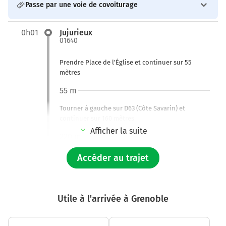
Passe par une voie de covoiturage
0h01
Jujurieux
01640
Prendre Place de l'Église et continuer sur 55
mètres
55 m
Tourner à gauche sur D63 (Côte Savarin) et
continuer sur 160 mètres
Afficher la suite
220 m
Tourner légèrement à droite sur D63 (Rue du
Accéder au trajet
Docteur Boccard) et continuer sur 90 mètres
300 m
Utile à l'arrivée à Grenoble
Continuer D36a (Rue du Champ de Foire) sur 400
mètres