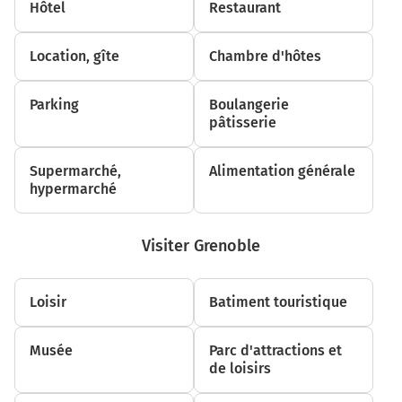
700 m
Hôtel
Restaurant
Au rond-point, prendre la 1ère sortie sur D36a
(Route de Neuville) et continuer sur 1,3 kilomètre
Location, gîte
Chambre d'hôtes
2,0 km
Parking
Boulangerie
Tourner à droite sur D36 (Route de Genève) et
pâtisserie
continuer sur 1,6 kilomètre
3,6 km
Supermarché,
Alimentation générale
hypermarché
Tourner à gauche sur D36 et continuer sur 45
mètres
Visiter Grenoble
3,6 km
Tourner à gauche sur D1084 et continuer sur 4,5
kilomètres
Loisir
Batiment touristique
D1084
Musée
Parc d'attractions et
Pont-d'Ain
de loisirs
Bourg-en-Bresse