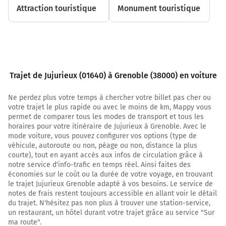
Attraction touristique
Monument touristique
8,1 km
Au rond-point, prendre la 3ème sortie sur D1084
(Aux Maladières) et continuer sur 400 mètres
8,5 km
Au rond-point, prendre la 1ère sortie sur D1075
Trajet de Jujurieux (01640) à Grenoble (38000) en voiture
(Rue Gabriel Vicaire) et continuer sur 1 kilomètre
Ne perdez plus votre temps à chercher votre billet pas cher ou
D1075
votre trajet le plus rapide ou avec le moins de km, Mappy vous
permet de comparer tous les modes de transport et tous les
A432
horaires pour votre itinéraire de Jujurieux à Grenoble. Avec le
Bourg-en-Bresse
mode voiture, vous pouvez configurer vos options (type de
Pont-d'Ain
véhicule, autoroute ou non, péage ou non, distance la plus
courte), tout en ayant accès aux infos de circulation grâce à
Rue Brillat Savarin
notre service d'info-trafic en temps réel. Ainsi faites des
économies sur le coût ou la durée de votre voyage, en trouvant
9,6 km
le trajet Jujurieux Grenoble adapté à vos besoins. Le service de
notes de frais restent toujours accessible en allant voir le détail
Tourner à gauche sur D984 (Rue du 1er Septembre
du trajet. N'hésitez pas non plus à trouver une station-service,
1944) et continuer sur 550 mètres
un restaurant, un hôtel durant votre trajet grâce au service "Sur
ma route".
D984