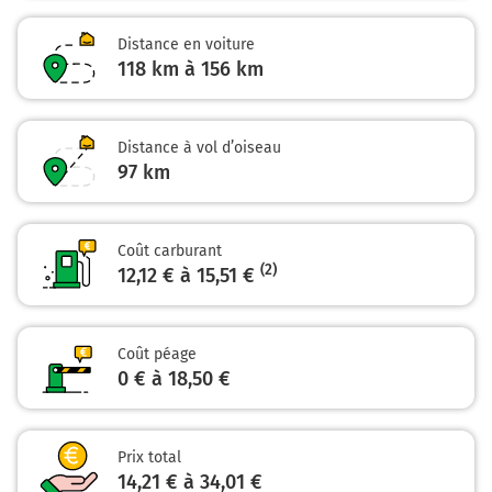
47,4 km
Distance en voiture
118 km à 156 km
Sortir et rejoindre la voie. Continuer sur 300
mètres
Distance à vol d’oiseau
E70
97
km
A432
MARSEILLE
GRENOBLE
ST ÉTIENNE
Coût carburant
SAINT-EXUPÉRY
(2)
12,12 € à 15,51 €
A432
E70
CLERMONT-FD
VILLEFRANCHE s/ S.
Coût péage
0 € à 18,50 €
47,7 km
Continuer et rejoindre A432. Continuer sur 22
Prix total
kilomètres
14,21 € à 34,01 €