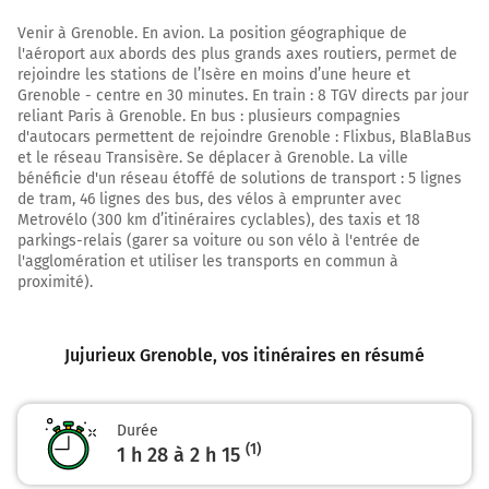
A42
Venir à Grenoble. En avion. La position géographique de
A40
l'aéroport aux abords des plus grands axes routiers, permet de
rejoindre les stations de l’Isère en moins d’une heure et
Varambon
Grenoble - centre en 30 minutes. En train : 8 TGV directs par jour
Priay
reliant Paris à Grenoble. En bus : plusieurs compagnies
d'autocars permettent de rejoindre Grenoble : Flixbus, BlaBlaBus
10,1 km
et le réseau Transisère. Se déplacer à Grenoble. La ville
bénéficie d'un réseau étoffé de solutions de transport : 5 lignes
Au rond-point, prendre la 4ème sortie sur la voie
de tram, 46 lignes des bus, des vélos à emprunter avec
et continuer sur 400 mètres
Metrovélo (300 km d’itinéraires cyclables), des taxis et 18
Prendre un ticket (Péage Pont D'ain)
parkings-relais (garer sa voiture ou son vélo à l'entrée de
l'agglomération et utiliser les transports en commun à
10,5 km
proximité).
Continuer et rejoindre A42 E611. Continuer sur 37
kilomètres
Jujurieux Grenoble
, vos itinéraires en résumé
A42
Lyon
Durée
(1)
1 h 28 à 2 h 15
A42