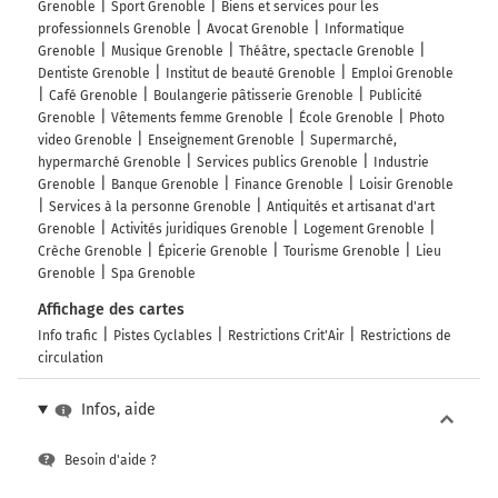
Grenoble
Sport Grenoble
Biens et services pour les
professionnels Grenoble
Avocat Grenoble
Informatique
Grenoble
Musique Grenoble
Théâtre, spectacle Grenoble
Dentiste Grenoble
Institut de beauté Grenoble
Emploi Grenoble
Café Grenoble
Boulangerie pâtisserie Grenoble
Publicité
Grenoble
Vêtements femme Grenoble
École Grenoble
Photo
video Grenoble
Enseignement Grenoble
Supermarché,
hypermarché Grenoble
Services publics Grenoble
Industrie
Grenoble
Banque Grenoble
Finance Grenoble
Loisir Grenoble
Services à la personne Grenoble
Antiquités et artisanat d'art
Grenoble
Activités juridiques Grenoble
Logement Grenoble
Crèche Grenoble
Épicerie Grenoble
Tourisme Grenoble
Lieu
Grenoble
Spa Grenoble
Affichage des cartes
Info trafic
Pistes Cyclables
Restrictions Crit'Air
Restrictions de
circulation
Infos, aide
Besoin d'aide ?