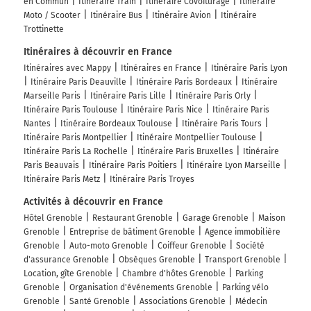
en Commun
Itinéraire Train
Itinéraire Covoiturage
Itinéraire
Moto / Scooter
Itinéraire Bus
Itinéraire Avion
Itinéraire
Trottinette
Itinéraires à découvrir en France
Itinéraires avec Mappy
Itinéraires en France
Itinéraire Paris Lyon
Itinéraire Paris Deauville
Itinéraire Paris Bordeaux
Itinéraire
Marseille Paris
Itinéraire Paris Lille
Itinéraire Paris Orly
Itinéraire Paris Toulouse
Itinéraire Paris Nice
Itinéraire Paris
Nantes
Itinéraire Bordeaux Toulouse
Itinéraire Paris Tours
Itinéraire Paris Montpellier
Itinéraire Montpellier Toulouse
Itinéraire Paris La Rochelle
Itinéraire Paris Bruxelles
Itinéraire
Paris Beauvais
Itinéraire Paris Poitiers
Itinéraire Lyon Marseille
Itinéraire Paris Metz
Itinéraire Paris Troyes
Activités à découvrir en France
Hôtel Grenoble
Restaurant Grenoble
Garage Grenoble
Maison
Grenoble
Entreprise de bâtiment Grenoble
Agence immobilière
Grenoble
Auto-moto Grenoble
Coiffeur Grenoble
Société
d'assurance Grenoble
Obsèques Grenoble
Transport Grenoble
Location, gîte Grenoble
Chambre d'hôtes Grenoble
Parking
Grenoble
Organisation d'événements Grenoble
Parking vélo
Grenoble
Santé Grenoble
Associations Grenoble
Médecin