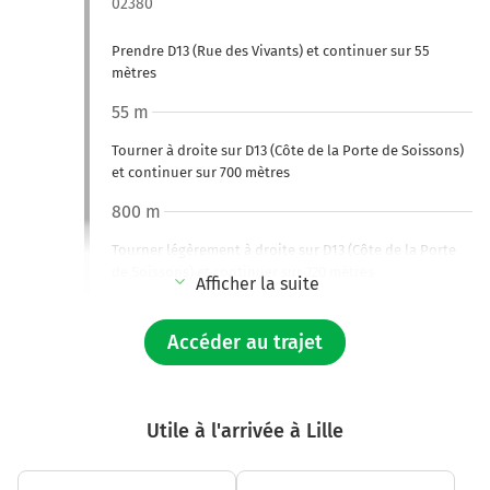
02380
Prendre D13 (Rue des Vivants) et continuer sur 55
mètres
55 m
Tourner à droite sur D13 (Côte de la Porte de Soissons)
et continuer sur 700 mètres
800 m
Tourner légèrement à droite sur D13 (Côte de la Porte
de Soissons) et continuer sur 220 mètres
Afficher la suite
1,0 km
Accéder au trajet
Tourner à gauche sur D937 (Avenue d'Altenkessel) et
continuer sur 170 mètres
1,2 km
Utile à l'arrivée à Lille
Tourner à droite sur D13 (Rue de l'Abbaye de Nogent) et
continuer sur 120 mètres