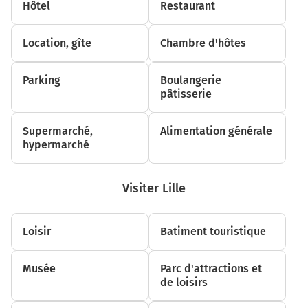
Hôtel
Restaurant
1,3 km
Tourner légèrement à gauche sur D13 (Rue de l'Abbaye
Location, gîte
Chambre d'hôtes
de Nogent) et continuer sur 550 mètres
1,9 km
Parking
Boulangerie
pâtisserie
Tourner à droite sur D1 et continuer sur 2 kilomètres
3,9 km
Supermarché,
Alimentation générale
hypermarché
Au rond-point, prendre la 2ème sortie sur D1 et
continuer sur 5,5 kilomètres
9,4 km
Visiter Lille
Au rond-point, prendre la 2ème sortie sur D1 et
continuer sur 4,4 kilomètres
Loisir
Batiment touristique
13,8 km
Musée
Parc d'attractions et
Au rond-point, prendre la 2ème sortie sur D1 et
de loisirs
continuer sur 3,1 kilomètres
D1