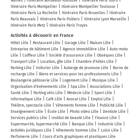
Nantes
Itinéraire Bordeaux Toulouse
Itinéraire Paris Tours
Itinéraire Paris Montpellier
Itinéraire Montpellier Toulouse
Itinéraire Paris La Rochelle
Itinéraire Paris Bruxelles
Itinéraire
Paris Beauvais
Itinéraire Paris Poitiers
Itinéraire Lyon Marseille
Itinéraire Paris Metz
Itinéraire Paris Troyes
Activités à découvrir en France
Hôtel Lille
Restaurant Lille
Garage Lille
Maison Lille
Entreprise de bâtiment Lille
Agence immobilière Lille
Auto-moto
Lille
Coiffeur Lille
Société d'assurance Lille
Obsèques Lille
Transport Lille
Location, gîte Lille
Chambre d'hôtes Lille
Parking Lille
Voiturier Lille
Auberge de jeunesse Lille
Borne de
recharge Lille
Biens et services pour les professionnels Lille
Boulangerie pâtisserie Lille
Logement Lille
Musique Lille
Organisation d'événements Lille
Spa Lille
Associations Lille
Santé Lille
Parking vélo Lille
Médecin Lille
Sport Lille
Informatique Lille
Café Lille
Avocat Lille
Emploi Lille
Théâtre, spectacle Lille
Vêtements femme Lille
Publicité Lille
Enseignement Lille
École Lille
Photo video Lille
Dentiste Lille
Services publics Lille
Institut de beauté Lille
Finance Lille
Supermarché, hypermarché Lille
Banque Lille
Industrie Lille
Activités juridiques Lille
Vêtements homme Lille
Loisir Lille
Parfumerie Lille
Cours d'arts graphiques et plastiques Lille