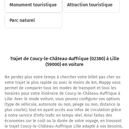
Monument touristique
Attraction touristique
16,9 km
Parc naturel
Au rond-point, prendre la 2ème sortie sur D1032 (Rue
du Tour de Ville) et continuer sur 700 mètres
D1032
17,6 km
Au rond-point, prendre la 2ème sortie sur D1032 et
Trajet de Coucy-le-Château-Auffrique (02380) à Lille
continuer sur 1 kilomètre
(59000) en voiture
18,5 km
Ne perdez plus votre temps à chercher votre billet pas cher ou
votre trajet le plus rapide ou avec le moins de km, Mappy vous
Au rond-point, prendre la 2ème sortie sur D1032 et
permet de comparer tous les modes de transport et tous les
continuer sur 270 mètres
horaires pour votre itinéraire de Coucy-le-Château-Auffrique à
Lille. Avec le mode voiture, vous pouvez configurer vos options
18,8 km
(type de véhicule, autoroute ou non, péage ou non, distance la
Prendre à droite et rejoindre D1. Continuer sur 9,5
plus courte), tout en ayant accès aux infos de circulation grâce
à notre service d'info-trafic en temps réel. Ainsi faites des
kilomètres
économies sur le coût ou la durée de votre voyage, en trouvant
le trajet Coucy-le-Château-Auffrique Lille adapté à vos besoins.
D1