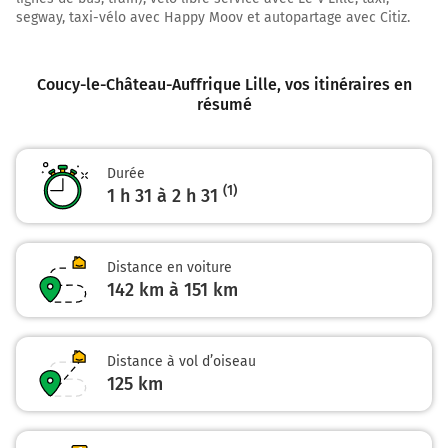
segway, taxi-vélo avec Happy Moov et autopartage avec Citiz.
Prendre un ticket (Péage Saint Quentin Sud)
39,7 km
Coucy-le-Château-Auffrique Lille
, vos itinéraires en
Prendre à droite et rejoindre A26. Continuer sur 68
résumé
kilomètres
A26
E17
Durée
Cambrai
(1)
1 h 31 à 2 h 31
Calais
Lille
Amiens
Distance en voiture
A1
142 km à 151 km
Autoroute des Anglais
108 km
Distance à vol d’oiseau
125
km
Prendre à droite et rejoindre A1. Continuer sur 39
kilomètres
A1
E17