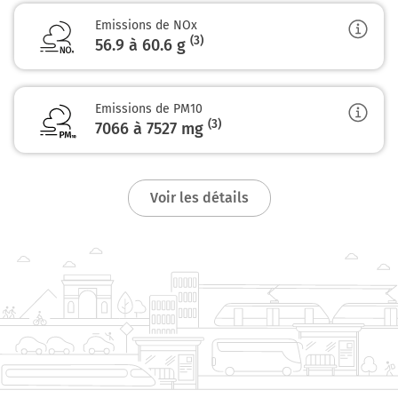
N356
Emissions de NOx
(3)
56.9 à 60.6
g
La Madeleine
Lille-Saint-Maurice Pellevoisin
Gares
Euralille
Emissions de PM10
(3)
7066 à 7527
mg
N356
149 km
Voir les détails
Sortir et rejoindre la voie. Continuer sur 180 mètres
2a 2b
Lille-Grand Palais
Lille-Fives
Lille-Centre
149 km
Prendre à gauche et rejoindre la voie. Continuer sur