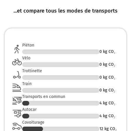
400 mètres
...et compare tous les modes de transports
2a
Lille-Grand Palais
Lille-Centre
Piéton
150 km
0
kg CO₂
Vélo
Au rond-point, prendre la 2ème sortie sur Boulevard du
Docteur Calmette et continuer sur 220 mètres
0
kg CO₂
Trottinette
150 km
0
kg CO₂
Train
Continuer Boulevard Louis XIV sur 450 mètres
0
kg CO₂
151 km
Transports en commun
4
kg CO₂
Continuer Boulevard de la Liberté sur 550 mètres
Autocar
4
kg CO₂
Lille
1h31
59000-59800
Covoiturage
12
kg CO₂