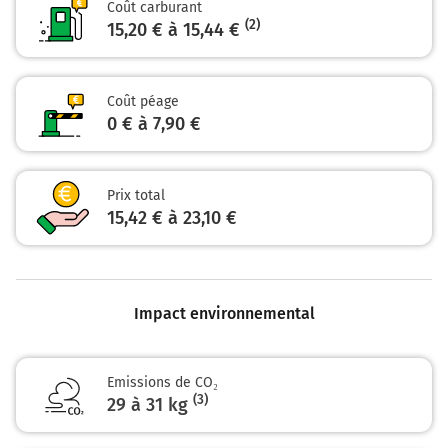
Coût carburant
DOUAI
(2)
15,20 € à 15,44 €
LILLE
Payer 7,90 € (Péage de Fresnes)
Coût péage
Autoroute du Nord
0 € à 7,90 €
147 km
Sortir et rejoindre la voie. Continuer sur 260 mètres
Prix total
15,42 € à 23,10 €
N356
GAND
GENT
TOURCOING
LILLE-CENTRE
Impact environnemental
HELLEMMES-LILLE
148 km
Emissions de CO₂
(3)
29 à 31 kg
Continuer et rejoindre N356. Continuer sur 1,5
kilomètre