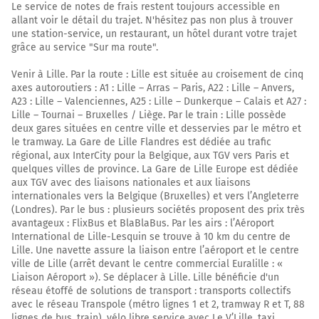
Le service de notes de frais restent toujours accessible en
A26
allant voir le détail du trajet. N'hésitez pas non plus à trouver
Saint-Quentin
une station-service, un restaurant, un hôtel durant votre trajet
grâce au service "Sur ma route".
D1
Venir à Lille. Par la route : Lille est située au croisement de cinq
28,3 km
axes autoroutiers : A1 : Lille – Arras – Paris, A22 : Lille – Anvers,
A23 : Lille – Valenciennes, A25 : Lille – Dunkerque – Calais et A27 :
Au rond-point, prendre la 2ème sortie sur D1 et
Lille – Tournai – Bruxelles / Liège. Par le train : Lille possède
continuer sur 11 kilomètres
deux gares situées en centre ville et desservies par le métro et
le tramway. La Gare de Lille Flandres est dédiée au trafic
38,9 km
régional, aux InterCity pour la Belgique, aux TGV vers Paris et
quelques villes de province. La Gare de Lille Europe est dédiée
Prendre à droite et rejoindre A26. Continuer sur 800
aux TGV avec des liaisons nationales et aux liaisons
mètres
internationales vers la Belgique (Bruxelles) et vers l’Angleterre
(Londres). Par le bus : plusieurs sociétés proposent des prix très
A26
avantageux : FlixBus et BlaBlaBus. Par les airs : l’Aéroport
CAMBRAI
International de Lille-Lesquin se trouve à 10 km du centre de
LILLE
Lille. Une navette assure la liaison entre l’aéroport et le centre
ville de Lille (arrêt devant le centre commercial Euralille : «
CALAIS
Liaison Aéroport »). Se déplacer à Lille. Lille bénéficie d'un
REIMS
réseau étoffé de solutions de transport : transports collectifs
AMIENS
avec le réseau Transpole (métro lignes 1 et 2, tramway R et T, 88
lignes de bus, train), vélo libre service avec Le V’Lille, taxi,