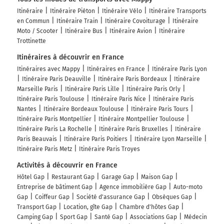
Itinéraire
Itinéraire Piéton
Itinéraire Vélo
Itinéraire Transports
en Commun
Itinéraire Train
Itinéraire Covoiturage
Itinéraire
Moto / Scooter
Itinéraire Bus
Itinéraire Avion
Itinéraire
Trottinette
Itinéraires à découvrir en France
Itinéraires avec Mappy
Itinéraires en France
Itinéraire Paris Lyon
Itinéraire Paris Deauville
Itinéraire Paris Bordeaux
Itinéraire
Marseille Paris
Itinéraire Paris Lille
Itinéraire Paris Orly
Itinéraire Paris Toulouse
Itinéraire Paris Nice
Itinéraire Paris
Nantes
Itinéraire Bordeaux Toulouse
Itinéraire Paris Tours
Itinéraire Paris Montpellier
Itinéraire Montpellier Toulouse
Itinéraire Paris La Rochelle
Itinéraire Paris Bruxelles
Itinéraire
Paris Beauvais
Itinéraire Paris Poitiers
Itinéraire Lyon Marseille
Itinéraire Paris Metz
Itinéraire Paris Troyes
Activités à découvrir en France
Hôtel Gap
Restaurant Gap
Garage Gap
Maison Gap
Entreprise de bâtiment Gap
Agence immobilière Gap
Auto-moto
Gap
Coiffeur Gap
Société d'assurance Gap
Obsèques Gap
Transport Gap
Location, gîte Gap
Chambre d'hôtes Gap
Camping Gap
Sport Gap
Santé Gap
Associations Gap
Médecin