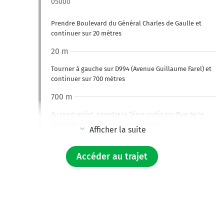
05000
Prendre Boulevard du Général Charles de Gaulle et
continuer sur 20 mètres
20 m
Tourner à gauche sur D994 (Avenue Guillaume Farel) et
continuer sur 700 mètres
700 m
Au rond-point, prendre la 3ème sortie sur Rue de la
Chapelle et continuer sur 350 mètres
Afficher la suite
1,1 km
Accéder au trajet
Continuer Rue Santos-Dumont sur 160 mètres
1,2 km
Au rond-point, prendre la 1ère sortie sur Rue Saint-
Exupéry et continuer sur 240 mètres
1,5 km