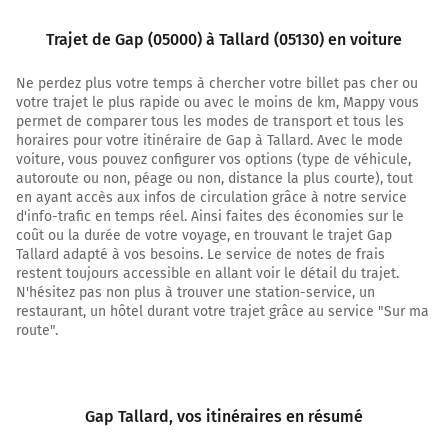
Continuer Rue des Sagnières sur 300 mètres
Trajet de Gap (05000) à Tallard (05130) en voiture
1,8 km
Ne perdez plus votre temps à chercher votre billet pas cher ou
votre trajet le plus rapide ou avec le moins de km, Mappy vous
Tourner à gauche sur Rue Alphonse Daudet et
permet de comparer tous les modes de transport et tous les
continuer sur 140 mètres
horaires pour votre itinéraire de Gap à Tallard. Avec le mode
voiture, vous pouvez configurer vos options (type de véhicule,
1,9 km
autoroute ou non, péage ou non, distance la plus courte), tout
Continuer Avenue Jean Jaurès sur 45 mètres
en ayant accès aux infos de circulation grâce à notre service
d'info-trafic en temps réel. Ainsi faites des économies sur le
1,9 km
coût ou la durée de votre voyage, en trouvant le trajet Gap
Tallard adapté à vos besoins. Le service de notes de frais
Tourner à droite sur N85 (Avenue Jean Jaurès) et
restent toujours accessible en allant voir le détail du trajet.
continuer sur 450 mètres
N'hésitez pas non plus à trouver une station-service, un
restaurant, un hôtel durant votre trajet grâce au service "Sur ma
2,4 km
route".
Au rond-point, prendre la 4ème sortie sur D900b (Rue
des Fusillés) et continuer sur 400 mètres
2,8 km
Gap Tallard
, vos itinéraires en résumé