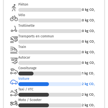
Piéton
0
kg CO₂
Vélo
0
kg CO₂
Trottinette
0
kg CO₂
Transports en commun
0
kg CO₂
Train
0
kg CO₂
Autocar
0
kg CO₂
Covoiturage
1
kg CO₂
Voiture
2
kg CO₂
Taxi / VTC
2
kg CO₂
Moto / Scooter
2
kg CO₂