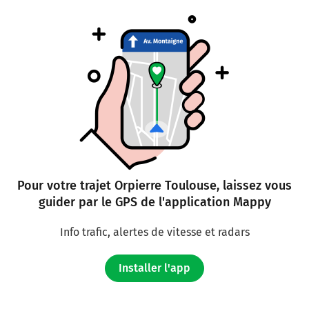
A61
E80
TOULOUSE
CARCASSONNE
Autoroute des Deux Mers
508 km
Continuer E80 (Autoroute des Deux Mers) sur 3,5
kilomètres
E80
A614
Pour votre trajet Orpierre Toulouse, laissez vous
Le Palays
guider par le GPS de l'application Mappy
TOULOUSE-CENTRE
BLAGNAC
Info trafic, alertes de vitesse et radars
TARBES
Payer 34,80 € (Péage Toulouse Sud/Ouest)
Installer l'app
512 km