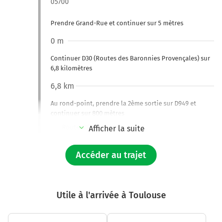
05700
Prendre Grand-Rue et continuer sur 5 mètres
0 m
Continuer D30 (Routes des Baronnies Provençales) sur
6,8 kilomètres
6,8 km
Au rond-point, prendre la 2ème sortie sur D949 et
continuer sur 800 mètres
Route d'Orpierre
Afficher la suite
7,6 km
Accéder au trajet
Tourner à droite sur D1075 E712 (Avenue Jacques
Desmichelis) et continuer sur 2,9 kilomètres
10,5 km
Utile à l'arrivée à Toulouse
Continuer D1075 E712 (Avenue de Grenoble) sur 1,9
kilomètre