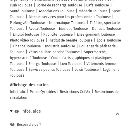
516 km
club Toulouse
Borne de recharge Toulouse
Café Toulouse
Santé Toulouse
Associations Toulouse
Médecin Toulouse
Sport
Tourner à gauche sur Rue Charles Camichel et
Toulouse
Biens et services pour les professionnels Toulouse
continuer sur 180 mètres
Parking vélo Toulouse
Informatique Toulouse
Théâtre, spectacle
Toulouse
Avocat Toulouse
Musique Toulouse
Dentiste Toulouse
516 km
Emploi Toulouse
Publicité Toulouse
Enseignement Toulouse
Photo video Toulouse
Institut de beauté Toulouse
École Toulouse
Continuer Rue d'Aubuisson sur 290 mètres
Finance Toulouse
Industrie Toulouse
Boulangerie pâtisserie
517 km
Toulouse
Vélos en libre-service Toulouse
Supermarché,
hypermarché Toulouse
Cours d'arts graphiques et plastiques
Continuer Rue d'Aubuisson sur 350 mètres
Toulouse
Énergie Toulouse
Lieu Toulouse
Vêtements femme
Toulouse
Services publics Toulouse
Loisir Toulouse
Logement
517 km
Toulouse
Au rond-point, prendre la 4ème sortie sur Rue de
Affichage des cartes
Lapeyrouse et continuer sur 300 mètres
Info trafic
Pistes Cyclables
Restrictions Crit'Air
Restrictions de
circulation
517 km
Tourner à droite sur Rue du Poids de l'Huile et
Infos, aide
continuer sur 160 mètres
Besoin d'aide ?
Toulouse
4h42