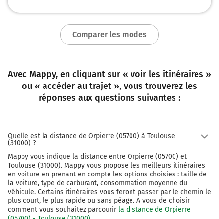
NÎMES
BARCELONE
Comparer les modes
N113
206 km
Continuer N572 E80 (N572) sur 4,4 kilomètres
Avec Mappy, en cliquant sur « voir les itinéraires »
ou « accéder au trajet », vous trouverez les
210 km
réponses aux questions suivantes :
Continuer A54 sur 24 kilomètres
A54
Quelle est la distance de Orpierre (05700) à Toulouse
GARONS
(31000) ?
NÎMES
Mappy vous indique la distance entre Orpierre (05700) et
MONTPELLIER
Toulouse (31000). Mappy vous propose les meilleurs itinéraires
en voiture en prenant en compte les options choisies : taille de
A54
la voiture, type de carburant, consommation moyenne du
véhicule. Certains itinéraires vous feront passer par le chemin le
Prendre un ticket (Péage Arles)
plus court, le plus rapide ou sans péage. A vous de choisir
E80
comment vous souhaitez parcourir
la distance de Orpierre
(05700) - Toulouse (31000)
.