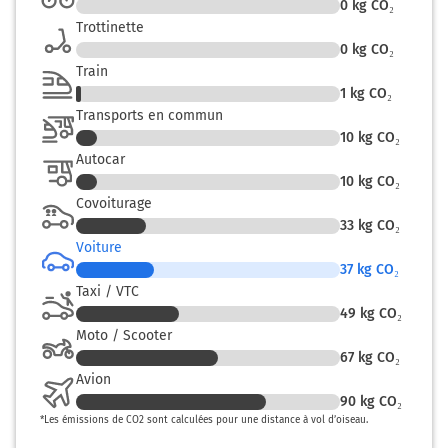
0
kg CO₂
Prendre un ticket (Péage Lancon)
Trottinette
0
kg CO₂
161 km
Train
Prendre à droite et rejoindre E80. Continuer sur 24
1
kg CO₂
kilomètres
Transports en commun
10
kg CO₂
E80
A54
Autocar
SALON DE PCE
10
kg CO₂
ARLES
Covoiturage
NÎMES
33
kg CO₂
BARCELONE
Voiture
37
kg CO₂
A54
Taxi / VTC
Payer 5,20 € (Péage Saint Martin De Crau)
49
kg CO₂
Moto / Scooter
186 km
67
kg CO₂
Continuer A54 sur 20 kilomètres
Avion
90
kg CO₂
*
Les émissions de CO2 sont calculées pour une distance à vol d’oiseau.
A54
ARLES