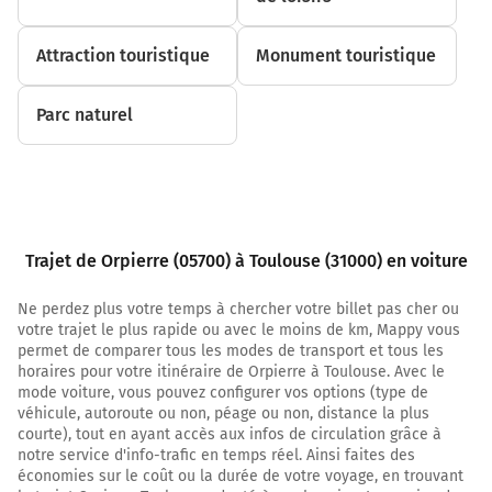
13,5 km
Attraction touristique
Monument touristique
Au rond-point, prendre la 2ème sortie sur E712 D1075
(Avenue de Provence) et continuer sur 2 kilomètres
Parc naturel
15,5 km
Continuer E712 D4075 (Route de Laragne) sur 1
kilomètre
16,5 km
Trajet de Orpierre (05700) à Toulouse (31000) en voiture
Continuer D4075 E712 (Le Niac) sur 130 mètres
16,6 km
Ne perdez plus votre temps à chercher votre billet pas cher ou
votre trajet le plus rapide ou avec le moins de km, Mappy vous
Continuer E712 D4075 (Chemin de l'Espagnol) sur 1,9
permet de comparer tous les modes de transport et tous les
kilomètre
horaires pour votre itinéraire de Orpierre à Toulouse. Avec le
mode voiture, vous pouvez configurer vos options (type de
Col des Hostes
véhicule, autoroute ou non, péage ou non, distance la plus
courte), tout en ayant accès aux infos de circulation grâce à
18,5 km
notre service d'info-trafic en temps réel. Ainsi faites des
économies sur le coût ou la durée de votre voyage, en trouvant
Continuer D4075 E712 (D4075) sur 850 mètres