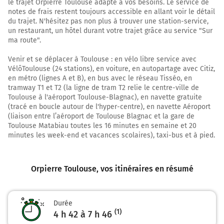
le trajet Orpierre Toulouse adapté à vos besoins. Le service de
19,4 km
notes de frais restent toujours accessible en allant voir le détail
du trajet. N'hésitez pas non plus à trouver une station-service,
Au rond-point, prendre la 2ème sortie sur E712 D4075
un restaurant, un hôtel durant votre trajet grâce au service "Sur
(Les Armands) et continuer sur 1,1 kilomètre
ma route".
D124
Venir et se déplacer à Toulouse : en vélo libre service avec
VélôToulouse (24 stations), en voiture, en autopartage avec Citiz,
A51
en métro (lignes A et B), en bus avec le réseau Tisséo, en
Sisteron
tramway T1 et T2 (la ligne de tram T2 relie le centre-ville de
Toulouse à l'aéroport Toulouse-Blagnac), en navette gratuite
20,4 km
(tracé en boucle autour de l'hyper-centre), en navette Aéroport
(liaison entre l’aéroport de Toulouse Blagnac et la gare de
Continuer D4075 E712 (D4075) sur 4,5 kilomètres
Toulouse Matabiau toutes les 16 minutes en semaine et 20
minutes les week-end et vacances scolaires), taxi-bus et à pied.
D4075
25,0 km
Orpierre Toulouse
, vos itinéraires en résumé
Au rond-point, prendre la 1ère sortie sur E712 D4075
(D4075) et continuer sur 1,1 kilomètre
26,1 km
Durée
(1)
4 h 42 à 7 h 46
Au rond-point, prendre la 2ème sortie sur E712 et