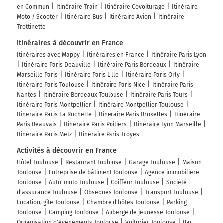
gare routière
en Commun
Itinéraire Train
Itinéraire Covoiturage
Itinéraire
les Demoiselles
Moto / Scooter
Itinéraire Bus
Itinéraire Avion
Itinéraire
Trottinette
513 km
Itinéraires à découvrir en France
Au rond-point, prendre la 2ème sortie sur Boulevard de
Itinéraires avec Mappy
Itinéraires en France
Itinéraire Paris Lyon
la Méditerranée et continuer sur 2,1 kilomètres
Itinéraire Paris Deauville
Itinéraire Paris Bordeaux
Itinéraire
Marseille Paris
Itinéraire Paris Lille
Itinéraire Paris Orly
515 km
Itinéraire Paris Toulouse
Itinéraire Paris Nice
Itinéraire Paris
Nantes
Itinéraire Bordeaux Toulouse
Itinéraire Paris Tours
Continuer Port Saint-Sauveur sur 400 mètres
Itinéraire Paris Montpellier
Itinéraire Montpellier Toulouse
Itinéraire Paris La Rochelle
Itinéraire Paris Bruxelles
Itinéraire
516 km
Paris Beauvais
Itinéraire Paris Poitiers
Itinéraire Lyon Marseille
Itinéraire Paris Metz
Itinéraire Paris Troyes
Continuer Port Saint-Étienne sur 290 mètres
Port Saint-Étienne
Activités à découvrir en France
Hôtel Toulouse
Restaurant Toulouse
Garage Toulouse
Maison
516 km
Toulouse
Entreprise de bâtiment Toulouse
Agence immobilière
Toulouse
Auto-moto Toulouse
Coiffeur Toulouse
Société
Tourner à droite sur Rue du Pont Guilheméry et
d'assurance Toulouse
Obsèques Toulouse
Transport Toulouse
continuer sur 200 mètres
Location, gîte Toulouse
Chambre d'hôtes Toulouse
Parking
Rue du Pont Guilheméry
Toulouse
Camping Toulouse
Auberge de jeunesse Toulouse
Organisation d'événements Toulouse
Voiturier Toulouse
Bar,