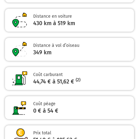
continuer sur 80 mètres
26,2 km
Distance en voiture
430 km à 519 km
Prendre à droite et rejoindre A51. Continuer sur 300
mètres
A51
E712
Distance à vol d’oiseau
349
km
Digne-les-Bains
Aix-en-Provence
Marseille
Nice
Coût carburant
Gap
(2)
44,74 € à 51,62 €
Briançon
Barcelonnette
Prendre un ticket (Péage Sisteron Nord)
Coût péage
0 € à 54 €
26,5 km
Prendre à droite et rejoindre A51 E712. Continuer sur
102 kilomètres
Prix total