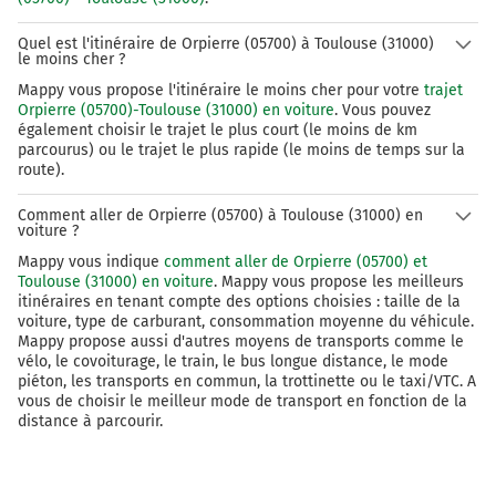
234 km
Quel est l'itinéraire de Orpierre (05700) à Toulouse (31000)
Continuer A9 E15 E80 sur 31 kilomètres
le moins cher ?
La Languedocienne
Mappy vous propose l'itinéraire le moins cher pour votre
trajet
Orpierre (05700)-Toulouse (31000) en voiture
. Vous pouvez
265 km
également choisir le trajet le plus court (le moins de km
parcourus) ou le trajet le plus rapide (le moins de temps sur la
Continuer E15 (La Languedocienne) sur 106 kilomètres
route).
E15
A9
E80
Comment aller de Orpierre (05700) à Toulouse (31000) en
voiture ?
BARCELONE
Mappy vous indique
comment aller de Orpierre (05700) et
TOULOUSE
Toulouse (31000) en voiture
. Mappy vous propose les meilleurs
BÉZIERS
itinéraires en tenant compte des options choisies : taille de la
SÈTE
voiture, type de carburant, consommation moyenne du véhicule.
Mappy propose aussi d'autres moyens de transports comme le
La Languedocienne
vélo, le covoiturage, le train, le bus longue distance, le mode
piéton, les transports en commun, la trottinette ou le taxi/VTC. A
372 km
vous de choisir le meilleur mode de transport en fonction de la
distance à parcourir.
Prendre à droite et rejoindre A61. Continuer sur 136
kilomètres