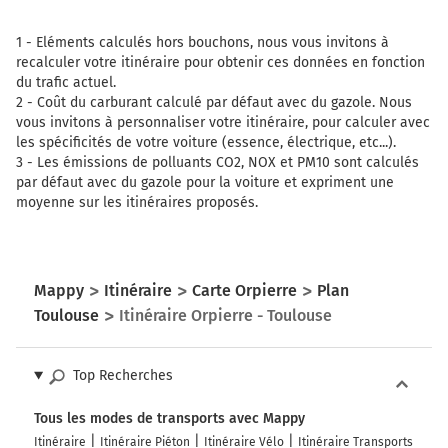
Sortir et rejoindre la voie. Continuer sur 150 mètres
1 -
Eléments calculés hors bouchons, nous vous invitons à
21 20
recalculer votre itinéraire pour obtenir ces données en fonction
complexe scientifique
du trafic actuel.
Toulouse Aerospace
2 -
Coût du carburant calculé par défaut avec du gazole. Nous
vous invitons à personnaliser votre itinéraire, pour calculer avec
512 km
les spécificités de votre voiture (essence, électrique, etc...).
3 -
Les émissions de polluants CO2, NOX et PM10 sont calculés
Prendre à gauche et rejoindre la voie. Continuer sur
par défaut avec du gazole pour la voiture et expriment une
500 mètres
moyenne sur les itinéraires proposés.
Gare Matabiau
gare routière
les Demoiselles
Mappy
Itinéraire
Carte Orpierre
Plan
Toulouse
Itinéraire Orpierre - Toulouse
513 km
Prendre à droite et rejoindre Boulevard de la
Méditerranée. Continuer sur 700 mètres
Top Recherches
21
Tous les modes de transports avec Mappy
Matabiau
Itinéraire
Itinéraire Piéton
Itinéraire Vélo
Itinéraire Transports