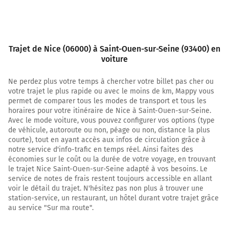
7,5 km
Prendre à gauche et rejoindre A8 E80. Continuer
sur 167 kilomètres
Trajet de Nice (06000) à Saint-Ouen-sur-Seine (93400) en
voiture
La Provençale
Ne perdez plus votre temps à chercher votre billet pas cher ou
Payer 3,50 € (Péage Antibes Pleine Voie nord)
votre trajet le plus rapide ou avec le moins de km, Mappy vous
permet de comparer tous les modes de transport et tous les
Prendre un ticket (Péage Capitou)
horaires pour votre itinéraire de Nice à Saint-Ouen-sur-Seine.
Payer 17,70 € (Péage La Barque)
Avec le mode voiture, vous pouvez configurer vos options (type
La Provençale
de véhicule, autoroute ou non, péage ou non, distance la plus
courte), tout en ayant accès aux infos de circulation grâce à
notre service d'info-trafic en temps réel. Ainsi faites des
175 km
économies sur le coût ou la durée de votre voyage, en trouvant
Continuer E80 (La Provençale) sur 285 kilomètres
le trajet Nice Saint-Ouen-sur-Seine adapté à vos besoins. Le
service de notes de frais restent toujours accessible en allant
voir le détail du trajet. N'hésitez pas non plus à trouver une
E80
A8
station-service, un restaurant, un hôtel durant votre trajet grâce
BARCELONE
au service "Sur ma route".
NÎMES
LYON