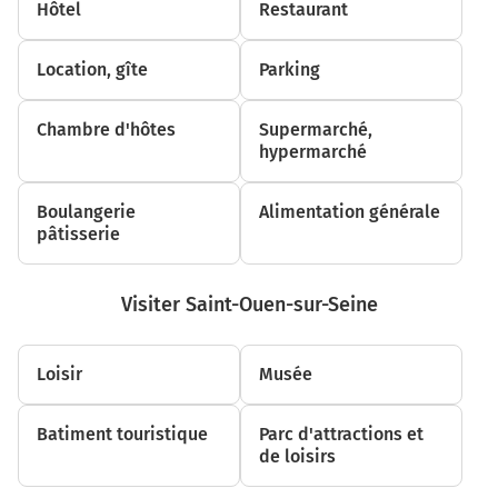
Hôtel
Restaurant
1,4 km
Prendre à droite et rejoindre la voie. Continuer
Location, gîte
Parking
sur 180 mètres
1,6 km
Chambre d'hôtes
Supermarché,
hypermarché
Prendre à gauche et rejoindre Voie Pierre Mathis.
Continuer sur 2,1 kilomètres
Boulangerie
Alimentation générale
pâtisserie
Voie Pierre Mathis
3,7 km
Visiter Saint-Ouen-sur-Seine
Continuer Voie Pierre Mathis sur 3,8 kilomètres
Voie Pierre Mathis
Loisir
Musée
Voie Pierre Mathis
7,5 km
Batiment touristique
Parc d'attractions et
de loisirs
Tourner légèrement à gauche sur la voie et
continuer sur 15 mètres