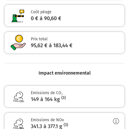
Continuer M7 (Autoroute du Soleil) sur 151
kilomètres
Coût péage
M7
0 € à 90,60 €
PARIS
A6
A89
Prix total
ROANNE
95,62 € à 183,44 €
CLERMONT-FD
VAISE
PART-DIEU
Autoroute du Soleil
Impact environnemental
Autoroute du Soleil
Prendre un ticket (Péage Villefranche Limas)
Emissions de CO₂
(3)
149 à 164 kg
619 km
Prendre à droite et rejoindre A6. Continuer sur
294 kilomètres
Emissions de NOx
(3)
341.3 à 377.1
g
A6
E15