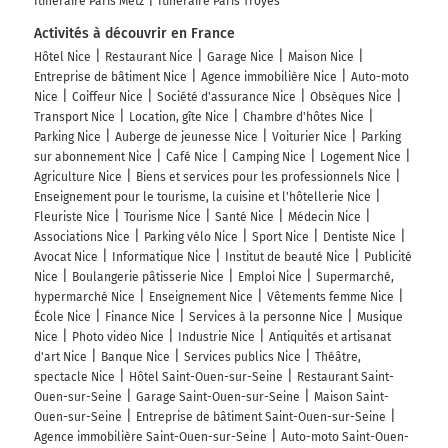
Itinéraire Paris Metz
Itinéraire Paris Troyes
Activités à découvrir en France
Hôtel Nice
Restaurant Nice
Garage Nice
Maison Nice
Entreprise de bâtiment Nice
Agence immobilière Nice
Auto-moto
Nice
Coiffeur Nice
Société d'assurance Nice
Obsèques Nice
Transport Nice
Location, gîte Nice
Chambre d'hôtes Nice
Parking Nice
Auberge de jeunesse Nice
Voiturier Nice
Parking
sur abonnement Nice
Café Nice
Camping Nice
Logement Nice
Agriculture Nice
Biens et services pour les professionnels Nice
Enseignement pour le tourisme, la cuisine et l'hôtellerie Nice
Fleuriste Nice
Tourisme Nice
Santé Nice
Médecin Nice
Associations Nice
Parking vélo Nice
Sport Nice
Dentiste Nice
Avocat Nice
Informatique Nice
Institut de beauté Nice
Publicité
Nice
Boulangerie pâtisserie Nice
Emploi Nice
Supermarché,
hypermarché Nice
Enseignement Nice
Vêtements femme Nice
École Nice
Finance Nice
Services à la personne Nice
Musique
Nice
Photo video Nice
Industrie Nice
Antiquités et artisanat
d'art Nice
Banque Nice
Services publics Nice
Théâtre,
spectacle Nice
Hôtel Saint-Ouen-sur-Seine
Restaurant Saint-
Ouen-sur-Seine
Garage Saint-Ouen-sur-Seine
Maison Saint-
Ouen-sur-Seine
Entreprise de bâtiment Saint-Ouen-sur-Seine
Agence immobilière Saint-Ouen-sur-Seine
Auto-moto Saint-Ouen-