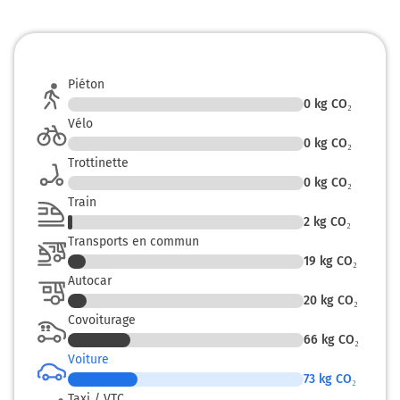
Autoroute du Soleil
924 km
Continuer A13 sur 15 kilomètres
Piéton
0
kg CO₂
A13
Vélo
ROUEN
0
kg CO₂
PÉRIPHÉRIQUE
Trottinette
Boulevard Périphérique
0
kg CO₂
Train
Boulevard Périphérique
2
kg CO₂
939 km
Transports en commun
19
kg CO₂
Sortir et rejoindre Boulevard Périphérique.
Autocar
Continuer sur 550 mètres
20
kg CO₂
Covoiturage
D111
66
kg CO₂
Voiture
940 km
73
kg CO₂
Taxi / VTC