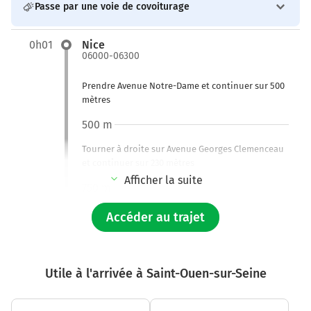
Passe par une voie de covoiturage
0h01
Nice
06000-06300
Prendre Avenue Notre-Dame et continuer sur 500
mètres
500 m
Tourner à droite sur Avenue Georges Clemenceau
et continuer sur 230 mètres
Afficher la suite
750 m
Continuer Tunnel Saint-Étienne sur 500 mètres
Accéder au trajet
Tunnel Saint-Étienne
1,2 km
Utile à l'arrivée à Saint-Ouen-sur-Seine
Tourner à droite sur Rue de l'Abbé Grégoire et
continuer sur 190 mètres