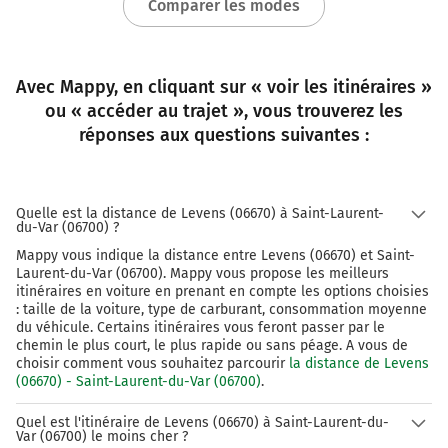
Comparer les modes
Tourner légèrement à gauche sur M2209 (Route des
Pugets) et continuer sur 1,6 kilomètre
27,5 km
Avec Mappy, en cliquant sur « voir les itinéraires »
ou « accéder au trajet », vous trouverez les
Au rond-point, prendre la 2ème sortie sur M2209
réponses aux questions suivantes :
(Avenue du Général Leclerc) et continuer sur 280 mètres
27,8 km
Tourner à droite sur Rue Layet-Bérenger et continuer
Quelle est la distance de Levens (06670) à Saint-Laurent-
du-Var (06700) ?
sur 5 mètres
Mappy vous indique la distance entre Levens (06670) et Saint-
Saint-Laurent-du-Var
0h36
Laurent-du-Var (06700). Mappy vous propose les meilleurs
06700
itinéraires en voiture en prenant en compte les options choisies
: taille de la voiture, type de carburant, consommation moyenne
du véhicule. Certains itinéraires vous feront passer par le
chemin le plus court, le plus rapide ou sans péage. A vous de
choisir comment vous souhaitez parcourir
la distance de Levens
(06670) - Saint-Laurent-du-Var (06700)
.
Quel est l'itinéraire de Levens (06670) à Saint-Laurent-du-
Var (06700) le moins cher ?