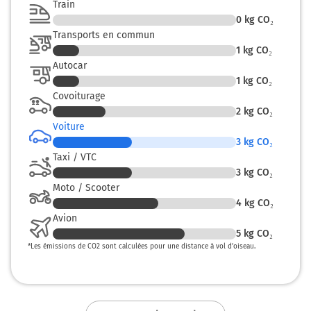
16,1 km
Train
0
kg CO₂
Tourner légèrement à gauche sur la voie et continuer
Transports en commun
sur 120 mètres
1
kg CO₂
Autocar
16,2 km
1
kg CO₂
Au rond-point, prendre la 1ère sortie sur D1 (Route de
Covoiturage
la Baronne) et continuer sur 2,8 kilomètres
2
kg CO₂
Voiture
19,1 km
3
kg CO₂
Au rond-point, prendre la 3ème sortie sur M1 (Route de
Taxi / VTC
la Baronne) et continuer sur 2 kilomètre
3
kg CO₂
Moto / Scooter
21,0 km
4
kg CO₂
Avion
Continuer M2209 (Route de Gattières) sur 3,6 kilomètres
5
kg CO₂
24,6 km
*
Les émissions de CO2 sont calculées pour une distance à vol d’oiseau.
Au rond-point, prendre la 2ème sortie sur M2209 (Route
des Pugets) et continuer sur 1,3 kilomètre
25,9 km