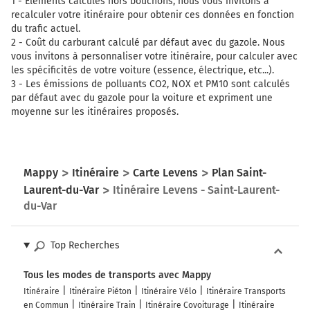
1 -
Eléments calculés hors bouchons, nous vous invitons à
recalculer votre itinéraire pour obtenir ces données en fonction
du trafic actuel.
2 -
Coût du carburant calculé par défaut avec du gazole. Nous
vous invitons à personnaliser votre itinéraire, pour calculer avec
les spécificités de votre voiture (essence, électrique, etc...).
3 -
Les émissions de polluants CO2, NOX et PM10 sont calculés
par défaut avec du gazole pour la voiture et expriment une
moyenne sur les itinéraires proposés.
Mappy
Itinéraire
Carte Levens
Plan Saint-
Laurent-du-Var
Itinéraire Levens - Saint-Laurent-
du-Var
Top Recherches
Tous les modes de transports avec Mappy
Itinéraire
Itinéraire Piéton
Itinéraire Vélo
Itinéraire Transports
en Commun
Itinéraire Train
Itinéraire Covoiturage
Itinéraire