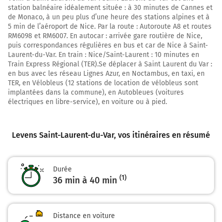
station balnéaire idéalement située : à 30 minutes de Cannes et
Tourner légèrement à gauche sur Voie Pinède du
de Monaco, à un peu plus d’une heure des stations alpines et à
Trascoulet et continuer sur 240 mètres
5 min de l’aéroport de Nice. Par la route : Autoroute A8 et routes
RM6098 et RM6007. En autocar : arrivée gare routière de Nice,
5,3 km
puis correspondances régulières en bus et car de Nice à Saint-
Laurent-du-Var. En train : Nice/Saint-Laurent : 10 minutes en
Tourner à droite sur Chemin du Vallon du Clot de Due
Train Express Régional (TER).Se déplacer à Saint Laurent du Var :
et continuer sur 120 mètres
en bus avec les réseau Lignes Azur, en Noctambus, en taxi, en
TER, en Vélobleus (12 stations de location de vélobleus sont
5,4 km
implantées dans la commune), en Autobleues (voitures
électriques en libre-service), en voiture ou à pied.
Tourner à gauche sur Chemin du Vallon du Clot de Due
et continuer sur 250 mètres
5,6 km
Levens Saint-Laurent-du-Var
, vos itinéraires en résumé
Continuer Chemin du Vallon du Clot de Due sur 240
mètres
Durée
5,9 km
(1)
36 min à 40 min
Continuer Route de la Coulletta sur 1,2 kilomètre
7,0 km
Distance en voiture