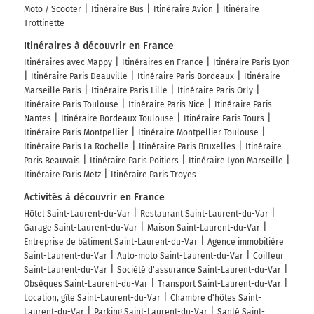
Moto / Scooter
Itinéraire Bus
Itinéraire Avion
Itinéraire
Trottinette
Itinéraires à découvrir en France
Itinéraires avec Mappy
Itinéraires en France
Itinéraire Paris Lyon
Itinéraire Paris Deauville
Itinéraire Paris Bordeaux
Itinéraire
Marseille Paris
Itinéraire Paris Lille
Itinéraire Paris Orly
Itinéraire Paris Toulouse
Itinéraire Paris Nice
Itinéraire Paris
Nantes
Itinéraire Bordeaux Toulouse
Itinéraire Paris Tours
Itinéraire Paris Montpellier
Itinéraire Montpellier Toulouse
Itinéraire Paris La Rochelle
Itinéraire Paris Bruxelles
Itinéraire
Paris Beauvais
Itinéraire Paris Poitiers
Itinéraire Lyon Marseille
Itinéraire Paris Metz
Itinéraire Paris Troyes
Activités à découvrir en France
Hôtel Saint-Laurent-du-Var
Restaurant Saint-Laurent-du-Var
Garage Saint-Laurent-du-Var
Maison Saint-Laurent-du-Var
Entreprise de bâtiment Saint-Laurent-du-Var
Agence immobilière
Saint-Laurent-du-Var
Auto-moto Saint-Laurent-du-Var
Coiffeur
Saint-Laurent-du-Var
Société d'assurance Saint-Laurent-du-Var
Obsèques Saint-Laurent-du-Var
Transport Saint-Laurent-du-Var
Location, gîte Saint-Laurent-du-Var
Chambre d'hôtes Saint-
Laurent-du-Var
Parking Saint-Laurent-du-Var
Santé Saint-