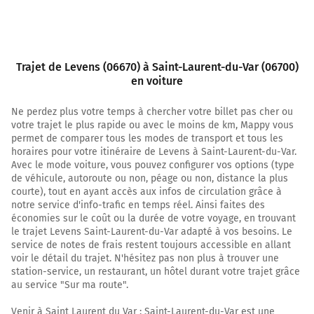
1,6 km
Continuer M20 (Route de La Roquette) sur 500 mètres
Trajet de Levens (06670) à Saint-Laurent-du-Var (06700)
2,1 km
en voiture
Tourner légèrement à gauche sur M20 (Route de La
Roquette) et continuer sur 1,4 kilomètre
Ne perdez plus votre temps à chercher votre billet pas cher ou
votre trajet le plus rapide ou avec le moins de km, Mappy vous
3,5 km
permet de comparer tous les modes de transport et tous les
horaires pour votre itinéraire de Levens à Saint-Laurent-du-Var.
Tourner à gauche sur M20 (Route de La Roquette) et
Avec le mode voiture, vous pouvez configurer vos options (type
continuer sur 150 mètres
de véhicule, autoroute ou non, péage ou non, distance la plus
courte), tout en ayant accès aux infos de circulation grâce à
3,6 km
notre service d'info-trafic en temps réel. Ainsi faites des
économies sur le coût ou la durée de votre voyage, en trouvant
Continuer M20 (Route du Figheret) sur 650 mètres
le trajet Levens Saint-Laurent-du-Var adapté à vos besoins. Le
4,3 km
service de notes de frais restent toujours accessible en allant
voir le détail du trajet. N'hésitez pas non plus à trouver une
Tourner légèrement à droite sur M20 (Route du
station-service, un restaurant, un hôtel durant votre trajet grâce
Figheret) et continuer sur 750 mètres
au service "Sur ma route".
5,0 km
Venir à Saint Laurent du Var : Saint-Laurent-du-Var est une