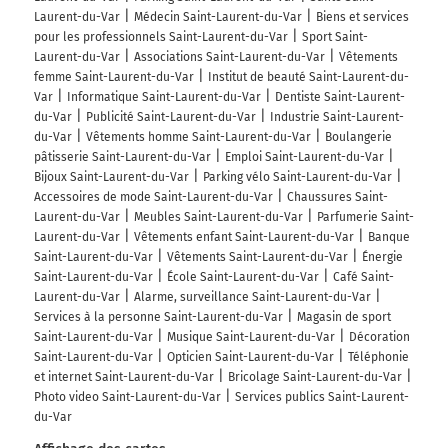
Laurent-du-Var
Médecin Saint-Laurent-du-Var
Biens et services
pour les professionnels Saint-Laurent-du-Var
Sport Saint-
Laurent-du-Var
Associations Saint-Laurent-du-Var
Vêtements
femme Saint-Laurent-du-Var
Institut de beauté Saint-Laurent-du-
Var
Informatique Saint-Laurent-du-Var
Dentiste Saint-Laurent-
du-Var
Publicité Saint-Laurent-du-Var
Industrie Saint-Laurent-
du-Var
Vêtements homme Saint-Laurent-du-Var
Boulangerie
pâtisserie Saint-Laurent-du-Var
Emploi Saint-Laurent-du-Var
Bijoux Saint-Laurent-du-Var
Parking vélo Saint-Laurent-du-Var
Accessoires de mode Saint-Laurent-du-Var
Chaussures Saint-
Laurent-du-Var
Meubles Saint-Laurent-du-Var
Parfumerie Saint-
Laurent-du-Var
Vêtements enfant Saint-Laurent-du-Var
Banque
Saint-Laurent-du-Var
Vêtements Saint-Laurent-du-Var
Énergie
Saint-Laurent-du-Var
École Saint-Laurent-du-Var
Café Saint-
Laurent-du-Var
Alarme, surveillance Saint-Laurent-du-Var
Services à la personne Saint-Laurent-du-Var
Magasin de sport
Saint-Laurent-du-Var
Musique Saint-Laurent-du-Var
Décoration
Saint-Laurent-du-Var
Opticien Saint-Laurent-du-Var
Téléphonie
et internet Saint-Laurent-du-Var
Bricolage Saint-Laurent-du-Var
Photo video Saint-Laurent-du-Var
Services publics Saint-Laurent-
du-Var