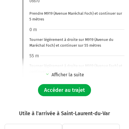
06670
Prendre M919 (Avenue Maréchal Foch) et continuer sur
5 mètres
0 m
Tourner légèrement à droite sur M919 (Avenue du
Maréchal Foch) et continuer sur 55 mètres
55 m
Tourner légèrement à droite sur M919 (Avenue Foch) et
continuer sur 70 mètres
Afficher la suite
120 m
Accéder au trajet
Tourner légèrement à droite sur M19 (Avenue Félix
Faure) et continuer sur 45 mètres
170 m
Utile à l'arrivée à Saint-Laurent-du-Var
Tourner à droite sur M819 (Rue Robert Préaud) et
continuer sur 140 mètres