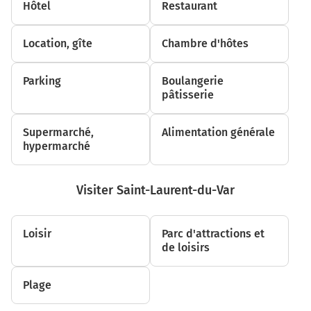
Hôtel
Restaurant
300 m
Tourner légèrement à gauche sur M819 (Avenue Charles
Location, gîte
Chambre d'hôtes
David) et continuer sur 350 mètres
650 m
Parking
Boulangerie
pâtisserie
Tourner légèrement à gauche sur M819 (Avenue Charles
David) et continuer sur 220 mètres
Supermarché,
Alimentation générale
850 m
hypermarché
Tourner légèrement à droite sur M819 (Avenue Charles
David) et continuer sur 55 mètres
Visiter Saint-Laurent-du-Var
900 m
Tourner à droite sur M20 (Route de La Roquette) et
Loisir
Parc d'attractions et
continuer sur 650 mètres
de loisirs
1,6 km
Plage
Tourner légèrement à gauche sur M20 (Route de La
Roquette) et continuer sur 10 mètres