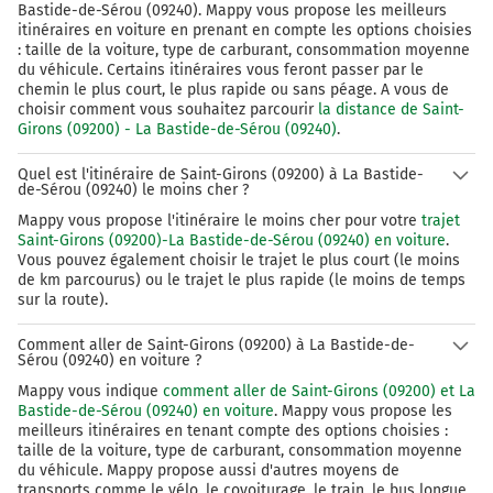
Bastide-de-Sérou (09240). Mappy vous propose les meilleurs
itinéraires en voiture en prenant en compte les options choisies
: taille de la voiture, type de carburant, consommation moyenne
du véhicule. Certains itinéraires vous feront passer par le
chemin le plus court, le plus rapide ou sans péage. A vous de
choisir comment vous souhaitez parcourir
la distance de Saint-
Girons (09200) - La Bastide-de-Sérou (09240)
.
Quel est l'itinéraire de Saint-Girons (09200) à La Bastide-
de-Sérou (09240) le moins cher ?
Mappy vous propose l'itinéraire le moins cher pour votre
trajet
Saint-Girons (09200)-La Bastide-de-Sérou (09240) en voiture
.
Vous pouvez également choisir le trajet le plus court (le moins
de km parcourus) ou le trajet le plus rapide (le moins de temps
sur la route).
Comment aller de Saint-Girons (09200) à La Bastide-de-
Sérou (09240) en voiture ?
Mappy vous indique
comment aller de Saint-Girons (09200) et La
Bastide-de-Sérou (09240) en voiture
. Mappy vous propose les
meilleurs itinéraires en tenant compte des options choisies :
taille de la voiture, type de carburant, consommation moyenne
du véhicule. Mappy propose aussi d'autres moyens de
transports comme le vélo, le covoiturage, le train, le bus longue