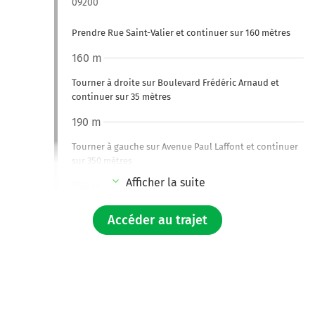
09200
Prendre Rue Saint-Valier et continuer sur 160 mètres
160 m
Tourner à droite sur Boulevard Frédéric Arnaud et
continuer sur 35 mètres
190 m
Tourner à gauche sur Avenue Paul Laffont et continuer
sur 350 mètres
Afficher la suite
550 m
Tourner à droite sur Avenue Paul Laffont et continuer
Accéder au trajet
sur 20 mètres
550 m
Au rond-point, prendre la 3ème sortie sur D117
(Boulevard du Général de Gaulle) et continuer sur 12
kilomètres