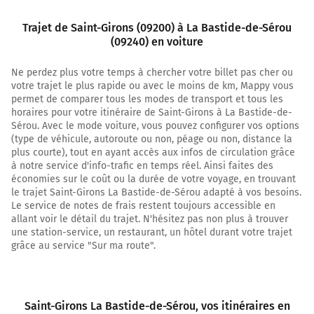
12,4 km
Trajet de Saint-Girons (09200) à La Bastide-de-Sérou
Continuer D117 (Village) sur 55 mètres
(09240) en voiture
12,5 km
Ne perdez plus votre temps à chercher votre billet pas cher ou
votre trajet le plus rapide ou avec le moins de km, Mappy vous
Continuer D117 (Village) sur 14 kilomètres
permet de comparer tous les modes de transport et tous les
D117
horaires pour votre itinéraire de Saint-Girons à La Bastide-de-
Sérou. Avec le mode voiture, vous pouvez configurer vos options
Chemin du Roy
(type de véhicule, autoroute ou non, péage ou non, distance la
plus courte), tout en ayant accès aux infos de circulation grâce
26,2 km
à notre service d'info-trafic en temps réel. Ainsi faites des
économies sur le coût ou la durée de votre voyage, en trouvant
Tourner à gauche sur D501 et continuer sur 190 mètres
le trajet Saint-Girons La Bastide-de-Sérou adapté à vos besoins.
26,4 km
Le service de notes de frais restent toujours accessible en
allant voir le détail du trajet. N'hésitez pas non plus à trouver
Continuer Porte du Mas sur 5 mètres
une station-service, un restaurant, un hôtel durant votre trajet
grâce au service "Sur ma route".
La Bastide-de-Sérou
0h22
09240
Saint-Girons La Bastide-de-Sérou
, vos itinéraires en