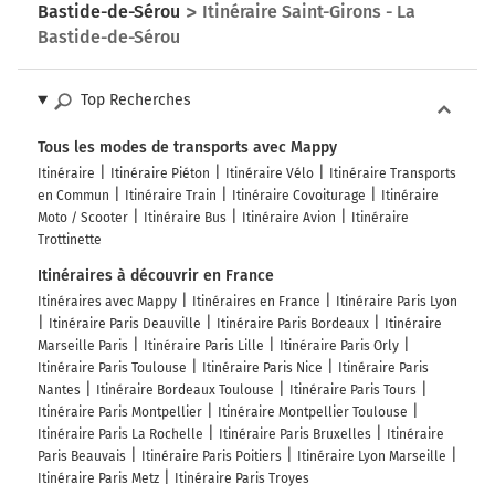
Bastide-de-Sérou
Itinéraire Saint-Girons - La
Bastide-de-Sérou
Top Recherches
Tous les modes de transports avec Mappy
Itinéraire
Itinéraire Piéton
Itinéraire Vélo
Itinéraire Transports
en Commun
Itinéraire Train
Itinéraire Covoiturage
Itinéraire
Moto / Scooter
Itinéraire Bus
Itinéraire Avion
Itinéraire
Trottinette
Itinéraires à découvrir en France
Itinéraires avec Mappy
Itinéraires en France
Itinéraire Paris Lyon
Itinéraire Paris Deauville
Itinéraire Paris Bordeaux
Itinéraire
Marseille Paris
Itinéraire Paris Lille
Itinéraire Paris Orly
Itinéraire Paris Toulouse
Itinéraire Paris Nice
Itinéraire Paris
Nantes
Itinéraire Bordeaux Toulouse
Itinéraire Paris Tours
Itinéraire Paris Montpellier
Itinéraire Montpellier Toulouse
Itinéraire Paris La Rochelle
Itinéraire Paris Bruxelles
Itinéraire
Paris Beauvais
Itinéraire Paris Poitiers
Itinéraire Lyon Marseille
Itinéraire Paris Metz
Itinéraire Paris Troyes