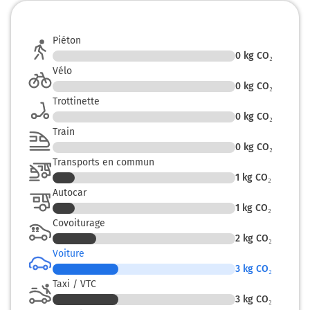
Piéton
0
kg CO₂
Vélo
0
kg CO₂
Trottinette
0
kg CO₂
Train
0
kg CO₂
Transports en commun
1
kg CO₂
Autocar
1
kg CO₂
Covoiturage
2
kg CO₂
Voiture
3
kg CO₂
Taxi / VTC
3
kg CO₂