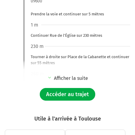
09600
Prendre la voie et continuer sur 5 mètres
1 m
Continuer Rue de l'Église sur 230 mètres
230 m
Tourner à droite sur Place de la Cabanette et continuer
sur 55 mètres
280 m
Afficher la suite
Continuer Rue Marcel Cerdan sur 85 mètres
Accéder au trajet
350 m
Tourner légèrement à droite sur D620 (Rue de l'Hôtel de
Ville) et continuer sur 450 mètres
Utile à l'arrivée à Toulouse
Rue de l'Hôtel de Ville
800 m