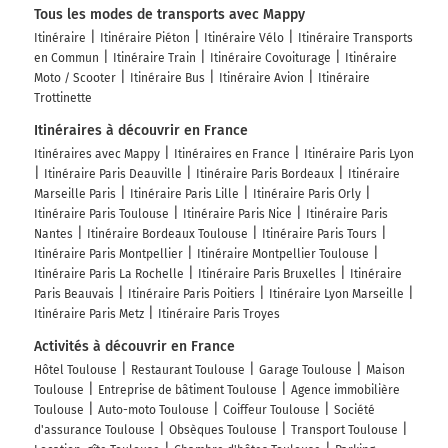
Tous les modes de transports avec Mappy
Itinéraire
Itinéraire Piéton
Itinéraire Vélo
Itinéraire Transports
en Commun
Itinéraire Train
Itinéraire Covoiturage
Itinéraire
Moto / Scooter
Itinéraire Bus
Itinéraire Avion
Itinéraire
Trottinette
Itinéraires à découvrir en France
Itinéraires avec Mappy
Itinéraires en France
Itinéraire Paris Lyon
Itinéraire Paris Deauville
Itinéraire Paris Bordeaux
Itinéraire
Marseille Paris
Itinéraire Paris Lille
Itinéraire Paris Orly
Itinéraire Paris Toulouse
Itinéraire Paris Nice
Itinéraire Paris
Nantes
Itinéraire Bordeaux Toulouse
Itinéraire Paris Tours
Itinéraire Paris Montpellier
Itinéraire Montpellier Toulouse
Itinéraire Paris La Rochelle
Itinéraire Paris Bruxelles
Itinéraire
Paris Beauvais
Itinéraire Paris Poitiers
Itinéraire Lyon Marseille
Itinéraire Paris Metz
Itinéraire Paris Troyes
Activités à découvrir en France
Hôtel Toulouse
Restaurant Toulouse
Garage Toulouse
Maison
Toulouse
Entreprise de bâtiment Toulouse
Agence immobilière
Toulouse
Auto-moto Toulouse
Coiffeur Toulouse
Société
d'assurance Toulouse
Obsèques Toulouse
Transport Toulouse