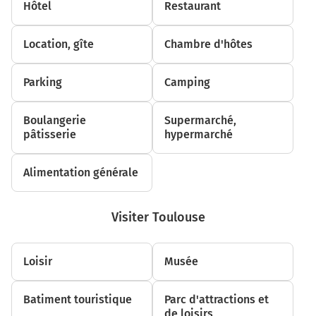
Hôtel
Restaurant
Continuer D1 (Avenue Gabriel Péri) sur 6,8 kilomètres
Location, gîte
7,6 km
Chambre d'hôtes
Tourner à droite sur D12 et continuer sur 280 mètres
Parking
Camping
7,9 km
Boulangerie
Tourner à droite sur D12 et continuer sur 11 kilomètres
Supermarché,
pâtisserie
hypermarché
18,7 km
Au rond-point, prendre la 2ème sortie sur D12 (Rue
Alimentation générale
Alphonse Rescanières) et continuer sur 4,5 kilomètres
23,2 km
Visiter Toulouse
Tourner à gauche sur D119 (Route Départementale 119)
et continuer sur 7,5 kilomètres
Loisir
Musée
30,7 km
Au rond-point, prendre la 2ème sortie sur D119 (Route
Batiment touristique
Parc d'attractions et
de Mirepoix) et continuer sur 1,6 kilomètre
de loisirs