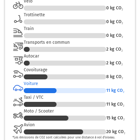
Vélo
Toulouse
1h22
0
kg CO₂
31000-31500
Trottinette
0
kg CO₂
Train
0
kg CO₂
Transports en commun
2
kg CO₂
Autocar
2
kg CO₂
Covoiturage
8
kg CO₂
Voiture
11
kg CO₂
Taxi / VTC
11
kg CO₂
Moto / Scooter
15
kg CO₂
Avion
20
kg CO₂
*
Les émissions de CO2 sont calculées pour une distance à vol d’oiseau.