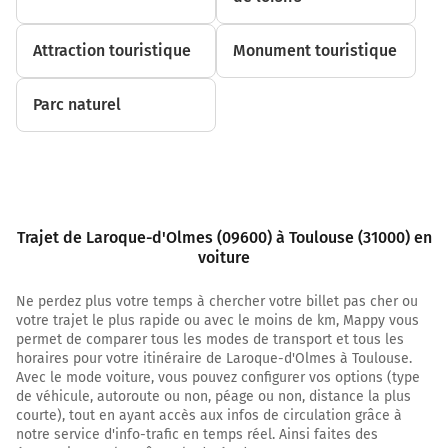
32,3 km
Attraction touristique
Monument touristique
Prendre à droite et rejoindre E9 D820 (D820). Continuer
sur 3,3 kilomètres
Parc naturel
A66
Toulouse
Zone Artisanale de Pic
35,5 km
Trajet de Laroque-d'Olmes (09600) à Toulouse (31000) en
Continuer A66 sur 39 kilomètres
voiture
A66
E9
Ne perdez plus votre temps à chercher votre billet pas cher ou
TOULOUSE
votre trajet le plus rapide ou avec le moins de km, Mappy vous
permet de comparer tous les modes de transport et tous les
SAVERDUN
horaires pour votre itinéraire de Laroque-d'Olmes à Toulouse.
Z.A. DE PIC
Avec le mode voiture, vous pouvez configurer vos options (type
de véhicule, autoroute ou non, péage ou non, distance la plus
Prendre un ticket (Péage Pamiers)
courte), tout en ayant accès aux infos de circulation grâce à
A66
notre service d'info-trafic en temps réel. Ainsi faites des