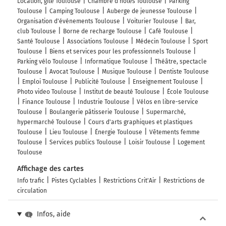
Location, gîte Toulouse
Chambre d'hôtes Toulouse
Parking
Toulouse
Camping Toulouse
Auberge de jeunesse Toulouse
Organisation d'événements Toulouse
Voiturier Toulouse
Bar,
club Toulouse
Borne de recharge Toulouse
Café Toulouse
Santé Toulouse
Associations Toulouse
Médecin Toulouse
Sport
Toulouse
Biens et services pour les professionnels Toulouse
Parking vélo Toulouse
Informatique Toulouse
Théâtre, spectacle
Toulouse
Avocat Toulouse
Musique Toulouse
Dentiste Toulouse
Emploi Toulouse
Publicité Toulouse
Enseignement Toulouse
Photo video Toulouse
Institut de beauté Toulouse
École Toulouse
Finance Toulouse
Industrie Toulouse
Vélos en libre-service
Toulouse
Boulangerie pâtisserie Toulouse
Supermarché,
hypermarché Toulouse
Cours d'arts graphiques et plastiques
Toulouse
Lieu Toulouse
Énergie Toulouse
Vêtements femme
Toulouse
Services publics Toulouse
Loisir Toulouse
Logement
Toulouse
Affichage des cartes
Info trafic
Pistes Cyclables
Restrictions Crit'Air
Restrictions de
circulation
Infos, aide