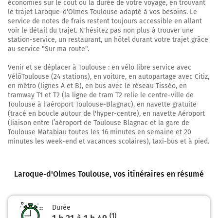
E9
économies sur le coût ou la durée de votre voyage, en trouvant
le trajet Laroque-d'Olmes Toulouse adapté à vos besoins. Le
service de notes de frais restent toujours accessible en allant
74 km
voir le détail du trajet. N'hésitez pas non plus à trouver une
Tourner légèrement à droite sur A61 E9 E80 et continuer
station-service, un restaurant, un hôtel durant votre trajet grâce
au service "Sur ma route".
sur 18 kilomètres
Autoroute des Deux Mers
Venir et se déplacer à Toulouse : en vélo libre service avec
VélôToulouse (24 stations), en voiture, en autopartage avec Citiz,
92 km
en métro (lignes A et B), en bus avec le réseau Tisséo, en
tramway T1 et T2 (la ligne de tram T2 relie le centre-ville de
Continuer E80 (Autoroute des Deux Mers) sur 3,5
Toulouse à l'aéroport Toulouse-Blagnac), en navette gratuite
kilomètres
(tracé en boucle autour de l'hyper-centre), en navette Aéroport
(liaison entre l’aéroport de Toulouse Blagnac et la gare de
E80
Toulouse Matabiau toutes les 16 minutes en semaine et 20
minutes les week-end et vacances scolaires), taxi-bus et à pied.
A614
Le Palays
TOULOUSE-CENTRE
BLAGNAC
Laroque-d'Olmes Toulouse
, vos itinéraires en résumé
TARBES
Payer 6,20 € (Péage Toulouse Sud/Ouest)
Durée
(1)