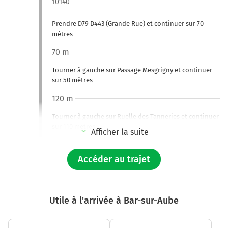
10140
Prendre D79 D443 (Grande Rue) et continuer sur 70
mètres
70 m
Tourner à gauche sur Passage Mesgrigny et continuer
sur 50 mètres
120 m
Tourner à gauche sur Ruelle des Tanneries et continuer
sur 110 mètres
Afficher la suite
230 m
Accéder au trajet
Tourner à gauche sur D39 (Rue Aimé Brenot) et
continuer sur 75 mètres
300 m
Utile à l'arrivée à Bar-sur-Aube
Continuer D443 D79 (Rue du Chapon) sur 110 mètres
400 m