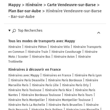
Mappy
Itinéraire
Carte Vendeuvre-sur-Barse
Plan Bar-sur-Aube
Itinéraire Vendeuvre-sur-Barse
- Bar-sur-Aube
Top Recherches
Tous les modes de transports avec Mappy
Itinéraire
Itinéraire Piéton
Itinéraire Vélo
Itinéraire Transports
en Commun
Itinéraire Train
Itinéraire Covoiturage
Itinéraire
Moto / Scooter
Itinéraire Bus
Itinéraire Avion
Itinéraire
Trottinette
Itinéraires à découvrir en France
Itinéraires avec Mappy
Itinéraires en France
Itinéraire Paris Lyon
Itinéraire Paris Deauville
Itinéraire Paris Bordeaux
Itinéraire
Marseille Paris
Itinéraire Paris Lille
Itinéraire Paris Orly
Itinéraire Paris Toulouse
Itinéraire Paris Nice
Itinéraire Paris
Nantes
Itinéraire Bordeaux Toulouse
Itinéraire Paris Tours
Itinéraire Paris Montpellier
Itinéraire Montpellier Toulouse
Itinéraire Paris La Rochelle
Itinéraire Paris Bruxelles
Itinéraire
Paris Beauvais
Itinéraire Paris Poitiers
Itinéraire Lyon Marseille