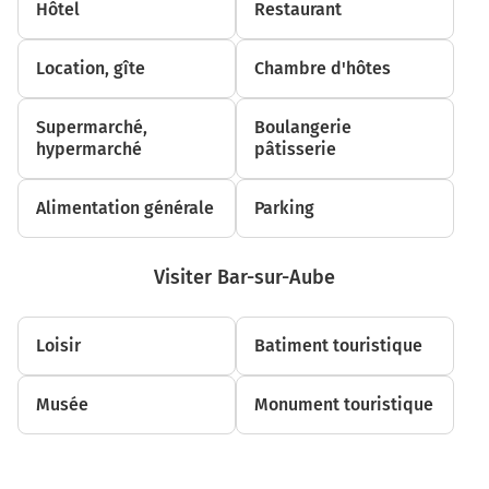
Hôtel
Restaurant
Tourner à gauche sur D443 (Rue de la Porte Dorée) et
continuer sur 240 mètres
Location, gîte
Chambre d'hôtes
650 m
Supermarché,
Boulangerie
Tourner à droite sur D619 (Avenue de la République) et
hypermarché
pâtisserie
continuer sur 12 kilomètres
Alimentation générale
Parking
N19
Chaumont
Bar-sur-Aube
Visiter Bar-sur-Aube
D619
12,7 km
Loisir
Batiment touristique
Continuer D619 sur 7,2 kilomètres
Musée
Monument touristique
20,0 km
Au rond-point, prendre la 1ère sortie sur D619 (Avenue
du Général Leclerc) et continuer sur 450 mètres