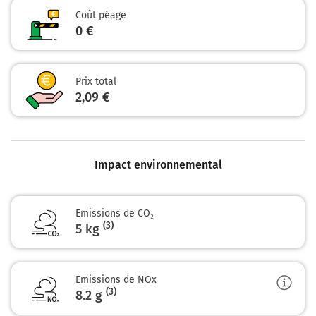
Coût péage
0 €
Prix total
2,09 €
Impact environnemental
Emissions de CO₂
(3)
5 kg
Emissions de NOx
(3)
8.2
g