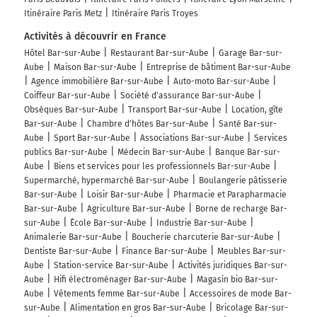
Itinéraire Paris Metz
Itinéraire Paris Troyes
Activités à découvrir en France
Hôtel Bar-sur-Aube
Restaurant Bar-sur-Aube
Garage Bar-sur-
Aube
Maison Bar-sur-Aube
Entreprise de bâtiment Bar-sur-Aube
Agence immobilière Bar-sur-Aube
Auto-moto Bar-sur-Aube
Coiffeur Bar-sur-Aube
Société d'assurance Bar-sur-Aube
Obsèques Bar-sur-Aube
Transport Bar-sur-Aube
Location, gîte
Bar-sur-Aube
Chambre d'hôtes Bar-sur-Aube
Santé Bar-sur-
Aube
Sport Bar-sur-Aube
Associations Bar-sur-Aube
Services
publics Bar-sur-Aube
Médecin Bar-sur-Aube
Banque Bar-sur-
Aube
Biens et services pour les professionnels Bar-sur-Aube
Supermarché, hypermarché Bar-sur-Aube
Boulangerie pâtisserie
Bar-sur-Aube
Loisir Bar-sur-Aube
Pharmacie et Parapharmacie
Bar-sur-Aube
Agriculture Bar-sur-Aube
Borne de recharge Bar-
sur-Aube
École Bar-sur-Aube
Industrie Bar-sur-Aube
Animalerie Bar-sur-Aube
Boucherie charcuterie Bar-sur-Aube
Dentiste Bar-sur-Aube
Finance Bar-sur-Aube
Meubles Bar-sur-
Aube
Station-service Bar-sur-Aube
Activités juridiques Bar-sur-
Aube
Hifi électroménager Bar-sur-Aube
Magasin bio Bar-sur-
Aube
Vêtements femme Bar-sur-Aube
Accessoires de mode Bar-
sur-Aube
Alimentation en gros Bar-sur-Aube
Bricolage Bar-sur-