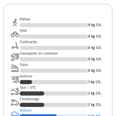
Piéton
0
kg CO₂
Vélo
0
kg CO₂
Trottinette
0
kg CO₂
Transports en commun
0
kg CO₂
Train
0
kg CO₂
Autocar
1
kg CO₂
Taxi / VTC
2
kg CO₂
Covoiturage
2
kg CO₂
Voiture