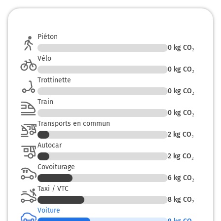
Piéton
0
kg CO₂
Vélo
0
kg CO₂
Trottinette
0
kg CO₂
Train
0
kg CO₂
Transports en commun
2
kg CO₂
Autocar
2
kg CO₂
Covoiturage
6
kg CO₂
Taxi / VTC
8
kg CO₂
Voiture