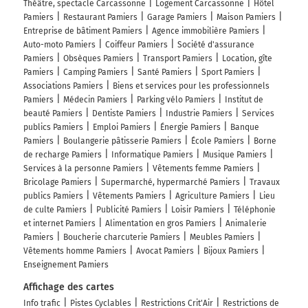
Théâtre, spectacle Carcassonne
Logement Carcassonne
Hôtel
Pamiers
Restaurant Pamiers
Garage Pamiers
Maison Pamiers
Entreprise de bâtiment Pamiers
Agence immobilière Pamiers
Auto-moto Pamiers
Coiffeur Pamiers
Société d'assurance
Pamiers
Obsèques Pamiers
Transport Pamiers
Location, gîte
Pamiers
Camping Pamiers
Santé Pamiers
Sport Pamiers
Associations Pamiers
Biens et services pour les professionnels
Pamiers
Médecin Pamiers
Parking vélo Pamiers
Institut de
beauté Pamiers
Dentiste Pamiers
Industrie Pamiers
Services
publics Pamiers
Emploi Pamiers
Énergie Pamiers
Banque
Pamiers
Boulangerie pâtisserie Pamiers
École Pamiers
Borne
de recharge Pamiers
Informatique Pamiers
Musique Pamiers
Services à la personne Pamiers
Vêtements femme Pamiers
Bricolage Pamiers
Supermarché, hypermarché Pamiers
Travaux
publics Pamiers
Vêtements Pamiers
Agriculture Pamiers
Lieu
de culte Pamiers
Publicité Pamiers
Loisir Pamiers
Téléphonie
et internet Pamiers
Alimentation en gros Pamiers
Animalerie
Pamiers
Boucherie charcuterie Pamiers
Meubles Pamiers
Vêtements homme Pamiers
Avocat Pamiers
Bijoux Pamiers
Enseignement Pamiers
Affichage des cartes
Info trafic
Pistes Cyclables
Restrictions Crit'Air
Restrictions de