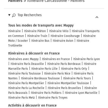
Pamiers
Itinéraire Carcassonne - Pamiers
Top Recherches
Tous les modes de transports avec Mappy
Itinéraire
Itinéraire Piéton
Itinéraire Vélo
Itinéraire Transports
en Commun
Itinéraire Train
Itinéraire Covoiturage
Itinéraire
Moto / Scooter
Itinéraire Bus
Itinéraire Avion
Itinéraire
Trottinette
Itinéraires à découvrir en France
Itinéraires avec Mappy
Itinéraires en France
Itinéraire Paris Lyon
Itinéraire Paris Deauville
Itinéraire Paris Bordeaux
Itinéraire
Marseille Paris
Itinéraire Paris Lille
Itinéraire Paris Orly
Itinéraire Paris Toulouse
Itinéraire Paris Nice
Itinéraire Paris
Nantes
Itinéraire Bordeaux Toulouse
Itinéraire Paris Tours
Itinéraire Paris Montpellier
Itinéraire Montpellier Toulouse
Itinéraire Paris La Rochelle
Itinéraire Paris Bruxelles
Itinéraire
Paris Beauvais
Itinéraire Paris Poitiers
Itinéraire Lyon Marseille
Itinéraire Paris Metz
Itinéraire Paris Troyes
Activités à découvrir en France