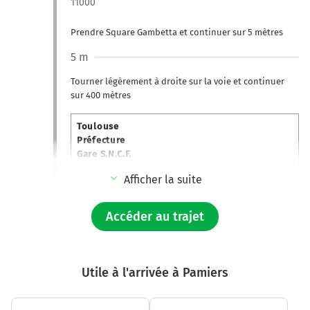
11000
Prendre Square Gambetta et continuer sur 5 mètres
5 m
Tourner légèrement à droite sur la voie et continuer
sur 400 mètres
Toulouse
Préfecture
Gare S.N.C.F.
Afficher la suite
400 m
Prendre à gauche et rejoindre D118 (Boulevard Omer
Accéder au trajet
Sarraut). Continuer sur 750 mètres
Avenue du Président Franklin Roosevelt
1,1 km
Utile à l'arrivée à Pamiers
Tourner légèrement à droite sur Avenue du Président
Franklin Roosevelt et continuer sur 210 mètres