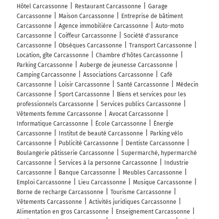
Hôtel Carcassonne
Restaurant Carcassonne
Garage
Carcassonne
Maison Carcassonne
Entreprise de bâtiment
Carcassonne
Agence immobilière Carcassonne
Auto-moto
Carcassonne
Coiffeur Carcassonne
Société d'assurance
Carcassonne
Obsèques Carcassonne
Transport Carcassonne
Location, gîte Carcassonne
Chambre d'hôtes Carcassonne
Parking Carcassonne
Auberge de jeunesse Carcassonne
Camping Carcassonne
Associations Carcassonne
Café
Carcassonne
Loisir Carcassonne
Santé Carcassonne
Médecin
Carcassonne
Sport Carcassonne
Biens et services pour les
professionnels Carcassonne
Services publics Carcassonne
Vêtements femme Carcassonne
Avocat Carcassonne
Informatique Carcassonne
École Carcassonne
Énergie
Carcassonne
Institut de beauté Carcassonne
Parking vélo
Carcassonne
Publicité Carcassonne
Dentiste Carcassonne
Boulangerie pâtisserie Carcassonne
Supermarché, hypermarché
Carcassonne
Services à la personne Carcassonne
Industrie
Carcassonne
Banque Carcassonne
Meubles Carcassonne
Emploi Carcassonne
Lieu Carcassonne
Musique Carcassonne
Borne de recharge Carcassonne
Tourisme Carcassonne
Vêtements Carcassonne
Activités juridiques Carcassonne
Alimentation en gros Carcassonne
Enseignement Carcassonne