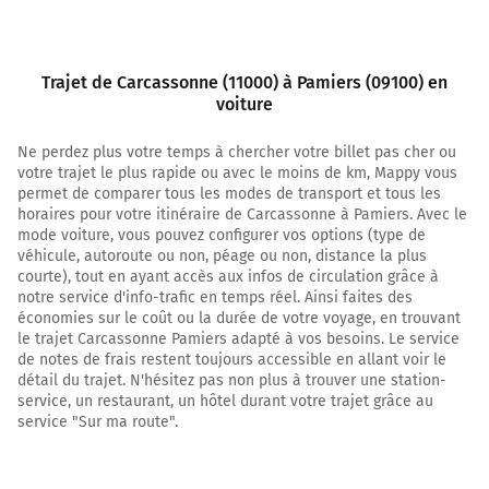
continuer sur 260 mètres
2,9 km
Trajet de Carcassonne (11000) à Pamiers (09100) en
Tourner légèrement à droite sur D6161 et continuer sur
voiture
3,3 kilomètres
D6161
Ne perdez plus votre temps à chercher votre billet pas cher ou
votre trajet le plus rapide ou avec le moins de km, Mappy vous
6,2 km
permet de comparer tous les modes de transport et tous les
horaires pour votre itinéraire de Carcassonne à Pamiers. Avec le
Au rond-point, prendre la 2ème sortie sur la voie et
mode voiture, vous pouvez configurer vos options (type de
continuer sur 1 kilomètre
véhicule, autoroute ou non, péage ou non, distance la plus
Prendre un ticket (Péage Carcassonne O)
courte), tout en ayant accès aux infos de circulation grâce à
notre service d'info-trafic en temps réel. Ainsi faites des
économies sur le coût ou la durée de votre voyage, en trouvant
7,2 km
le trajet Carcassonne Pamiers adapté à vos besoins. Le service
Prendre à droite et rejoindre A61 E80. Continuer sur 59
de notes de frais restent toujours accessible en allant voir le
détail du trajet. N'hésitez pas non plus à trouver une station-
kilomètres
service, un restaurant, un hôtel durant votre trajet grâce au
service "Sur ma route".
A61
E80
Toulouse