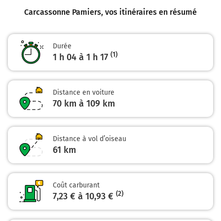
Autoroute des Deux Mers
Carcassonne Pamiers
, vos itinéraires en résumé
67 km
Prendre à droite et rejoindre A66. Continuer sur 40
Durée
kilomètres
(1)
1 h 04 à 1 h 17
A66
E9
Andorre
Distance en voiture
Foix
70 km à 109 km
Pamiers
A66
Distance à vol d’oiseau
61
km
Payer 8,60 € (Péage Pamiers)
107 km
Coût carburant
Sortir et rejoindre D11 (Avenue du 9ème Régiment de
(2)
7,23 € à 10,93 €
Chasseurs Parachutistes). Continuer sur 300 mètres
5