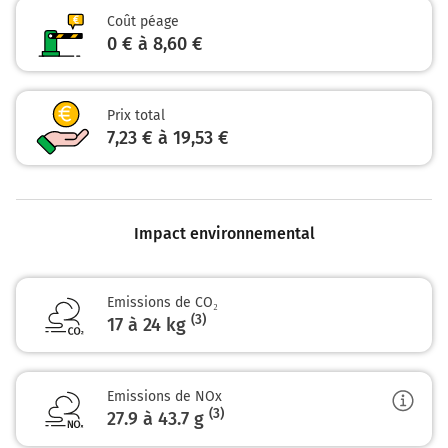
PAMIERS-CENTRE
Coût péage
BELPECH
0 € à 8,60 €
108 km
Au rond-point, prendre la 1ère sortie sur D11 (Avenue
Prix total
du 9ème Régiment de Chasseurs Parachutistes) et
7,23 € à 19,53 €
continuer sur 1,1 kilomètre
109 km
Continuer Pont de Sainte-Hélène sur 220 mètres
Impact environnemental
Pamiers
1h05
09100
Emissions de CO₂
(3)
17 à 24 kg
Emissions de NOx
(3)
27.9 à 43.7
g