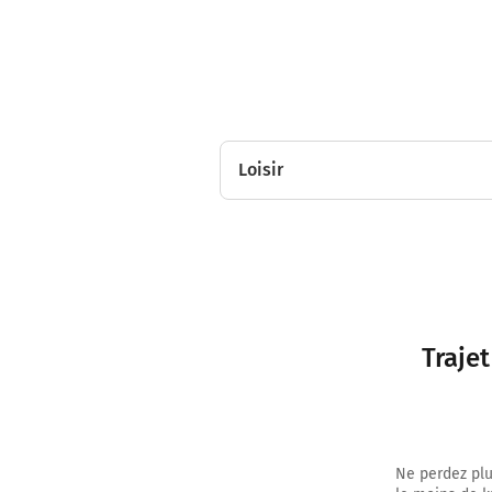
Loisir
Traje
Ne perdez plu