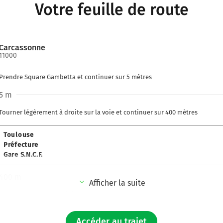
Votre feuille de route
Carcassonne
11000
Prendre Square Gambetta et continuer sur 5 mètres
5 m
Tourner légèrement à droite sur la voie et continuer sur 400 mètres
Toulouse
Préfecture
Gare S.N.C.F.
400 m
Afficher la suite
Prendre à gauche et rejoindre D118 (Boulevard Omer Sarraut). Continuer su
850 m
Accéder au trajet