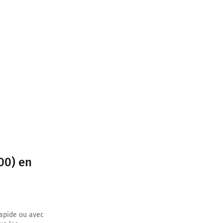
er sur 170
0 mètres
00) en
rapide ou avec