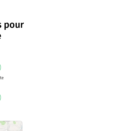
s pour
e
te
e