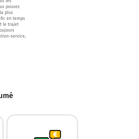
us les
ous pouvez
la plus
afic en temps
 le trajet
toujours
ation-service,
ètres
sumé