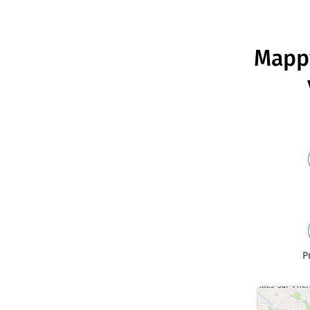
Mappy
P