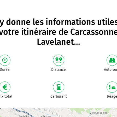
 donne les informations utile
votre itinéraire de
Carcassonn
Lavelanet
...
Durée
Distance
Autorou
rix total
Carburant
Péag