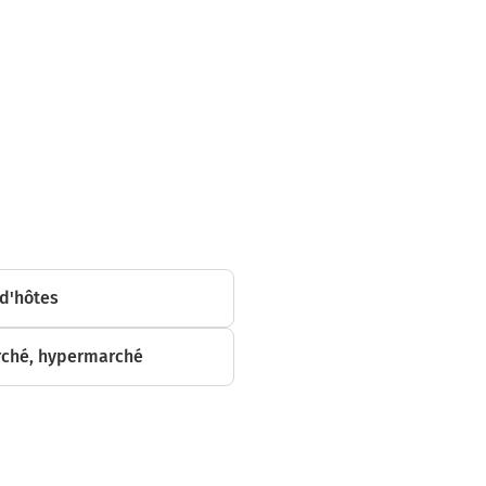
 mètres
sur 250 mètres
ur 290 mètres
d'hôtes
ché, hypermarché
kilomètre