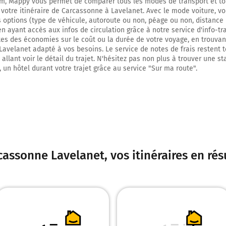
m, Mappy vous permet de comparer tous les modes de transport et to
9,4 km
 votre itinéraire de Carcassonne à Lavelanet. Avec le mode voiture, v
s options (type de véhicule, autoroute ou non, péage ou non, distance 
Continuer D18 (Route de Cailhau) sur 6,4 kilomètres
 en ayant accès aux infos de circulation grâce à notre service d'info-tr
ites des économies sur le coût ou la durée de votre voyage, en trouvant
15,8 km
avelanet adapté à vos besoins. Le service de notes de frais restent 
allant voir le détail du trajet. N'hésitez pas non plus à trouver une st
Tourner légèrement à gauche sur D18 et continuer sur 9,4 kilomètres
, un hôtel durant votre trajet grâce au service "Sur ma route".
25,3 km
Tourner à gauche sur D623 (À La Clauze Partie Ouest) et continuer sur 800 m
26,1 km
Au rond-point, prendre la 1ère sortie sur D18 et continuer sur 2,1 kilomètres
cassonne Lavelanet
, vos itinéraires en ré
28,2 km
Continuer D18 (À la Gare) sur 5,5 kilomètres
33,7 km
Continuer D18 (La Plagne) sur 6,7 kilomètres
40,4 km