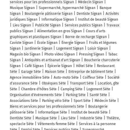
services pour les professionnels Sigean
Médecin Sigean
Musique Sigean
Supermarché, hypermarché Sigean
Banque
Sigean
Boulangerie pâtisserie Sigean
Dentiste Sigean
Activités
juridiques Sigean
Informatique Sigean
Institut de beauté Sigean
Lieu Sigean
Publicité Sigean
Services publics Sigean
Travaux
publics Sigean
Alimentation en gros Sigean
Cours d'arts
graphiques et plastiques Sigean
Borne de recharge Sigean
Caviste Sigean
École Sigean
Énergie Sigean
Fruits et légumes
Sigean
Jardinerie Sigean
Logement Sigean
Loisir Sigean
Magasin bio Sigean
Photo video Sigean
Pressing Sigean
Tabac
Sigean
Antiquités et artisanat d'art Sigean
Boucherie charcuterie
Sigean
Café Sigean
Épicerie Sigean
Hôtel Sète
Restaurant
Sète
Garage Sète
Maison Sète
Entreprise de bâtiment Sète
Agence immobilière Sète
Auto-moto Sète
Coiffeur Sète
Société
d'assurance Sète
Obsèques Sète
Transport Sète
Location, gîte
Sète
Chambre d'hôtes Sète
Camping Sète
Logement Sète
Organisation d'événements Sète
Parking Sète
Santé Sète
Associations Sète
Parking vélo Sète
Sport Sète
Médecin Sète
Biens et services pour les professionnels Sète
Boulangerie
pâtisserie Sète
Informatique Sète
Institut de beauté Sète
Dentiste Sète
Musique Sète
Lieu Sète
Industrie Sète
Théâtre,
spectacle Sète
Vêtements femme Sète
Services à la personne
Sète
Emploi Sète
Services publics Sète
Supermarché,