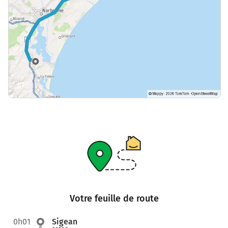
Votre feuille de route
0h01
Sigean