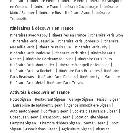
Itinéraire
Itinéraire Piéton
Itinéraire Vélo
Itinéraire Transports
en Commun
Itinéraire Train
Itinéraire Covoiturage
Itinéraire
Moto / Scooter
Itinéraire Bus
Itinéraire Avion
Itinéraire
Trottinette
Itinéraires à découvrir en France
Itinéraires avec Mappy
Itinéraires en France
Itinéraire Paris Lyon
Itinéraire Paris Deauville
Itinéraire Paris Bordeaux
Itinéraire
Marseille Paris
Itinéraire Paris Lille
Itinéraire Paris Orly
Itinéraire Paris Toulouse
Itinéraire Paris Nice
Itinéraire Paris
Nantes
Itinéraire Bordeaux Toulouse
Itinéraire Paris Tours
Itinéraire Paris Montpellier
Itinéraire Montpellier Toulouse
Itinéraire Paris La Rochelle
Itinéraire Paris Bruxelles
Itinéraire
Paris Beauvais
Itinéraire Paris Poitiers
Itinéraire Lyon Marseille
Itinéraire Paris Metz
Itinéraire Paris Troyes
Activités à découvrir en France
Hôtel Sigean
Restaurant Sigean
Garage Sigean
Maison Sigean
Entreprise de bâtiment Sigean
Agence immobilière Sigean
Auto-moto Sigean
Coiffeur Sigean
Société d'assurance Sigean
Obsèques Sigean
Transport Sigean
Location, gîte Sigean
Camping Sigean
Chambre d'hôtes Sigean
Santé Sigean
Sport
Sigean
Associations Sigean
Agriculture Sigean
Biens et