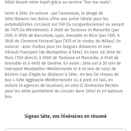
hôtel durant votre trajet grâce au service "Sur ma route".
Continuer la voie sur 750 mètres
Venir à Sète. En voiture : par l'autoroute, le péage de
96 km
Sète/Balaruc-les-Bains offre une sortie idéale pour les
automobilistes circulant sur l’A9 (la Languedocienne) ou venant
Au rond-point, prendre la 2ème sortie sur N112 D612
de l’A75 (la Méridienne). A 2h00 de Toulouse et Marseille (par
(Avenue Gilbert Martelli) et continuer sur 500 mètres
l’A9). A 3h00 de Barcelone, Lyon, Grenoble et Nice (par l’A9). A
3h30 de Clermont-Ferrand (par l’A75 et le viaduc de Millau). En
96 km
autocar : avec Ouibus pour les longues distances et avec
Hérault Transport (de Montpellier à Sète). En train :sà 3h40 de
Au rond-point, prendre la 1ère sortie sur N112 D612
Paris (TGV direct), à 2h00 de Toulouse et Marseille, à 2h40 de
(Avenue Gilbert Martelli) et continuer sur 650 mètres
Grenoble et à 4h00 de Genève. En avion : Sète est à 30 min de
l'aéroport Montpellier-Méditerranée et à 45 min de celui de
97 km
Béziers-Cap d’Agde.Se déplacer à Sète : en bus (le réseau de
bus « Sète Agglopole Méditerrannée »), à pied, en taxi, en
Au rond-point, prendre la 1ère sortie sur N112 D612
voiture (6 agences de location), en vélo (2 itinéraires fléchés
(Pont du Mas Coulet) et continuer sur 45 mètres
pour les vélos permettent de circuler dans Sète) et en bateaux
Pont du Mas Coulet
bus.
97 km
Sigean Sète
, vos itinéraires en résumé
Tourner à gauche sur N112 D612 (Quai des Moulins) et
continuer sur 100 mètres