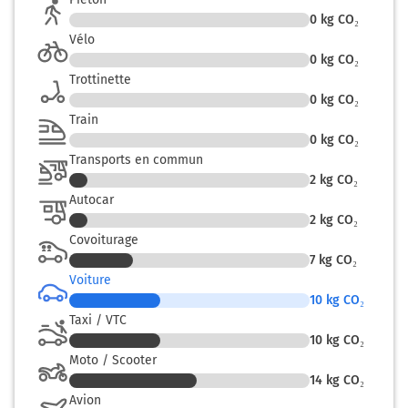
0
kg CO₂
Vélo
0
kg CO₂
Trottinette
0
kg CO₂
Train
0
kg CO₂
Transports en commun
2
kg CO₂
Autocar
2
kg CO₂
Covoiturage
7
kg CO₂
Voiture
10
kg CO₂
Taxi / VTC
10
kg CO₂
Moto / Scooter
14
kg CO₂
Avion