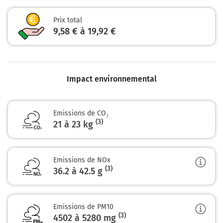
Prix total
9,58 € à 19,92 €
Impact environnemental
Emissions de CO₂
(3)
21 à 23 kg
Emissions de NOx
(3)
36.2 à 42.5
g
Emissions de PM10
(3)
4502 à 5280
mg