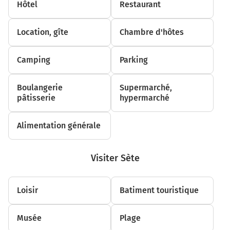
E15
A9
Hôtel
Restaurant
Perpignan
Barcelonne
Location, gîte
Chambre d'hôtes
Narbonne
Montpellier
Toulouse
Camping
Parking
1,7 km
Boulangerie
Supermarché,
pâtisserie
hypermarché
Prendre à droite et rejoindre la voie. Continuer sur 350
mètres
Prendre un ticket (Péage Sigean)
Alimentation générale
2,0 km
Visiter Sète
Prendre à droite et rejoindre A9 E15. Continuer sur 84
kilomètres
Loisir
Batiment touristique
Narbonne
La Languedocienne
Musée
Plage