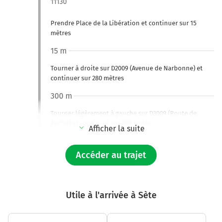
11130
Prendre Place de la Libération et continuer sur 15
mètres
15 m
Tourner à droite sur D2009 (Avenue de Narbonne) et
continuer sur 280 mètres
300 m
Tourner légèrement à gauche sur D3009 (Route de
Portel) et continuer sur 800 mètres
Afficher la suite
1,1 km
Accéder au trajet
Au rond-point, prendre la 1ère sortie sur D6139 et
continuer sur 600 mètres
1,7 km
Utile à l'arrivée à Sète
Tourner à gauche sur la voie et continuer sur 5 mètres