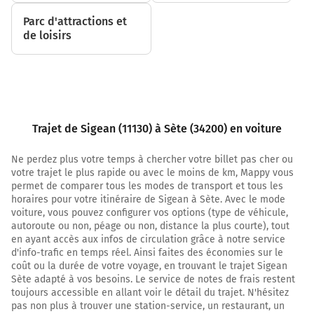
87 km
Parc d'attractions et
Prendre à droite et rejoindre D600. Continuer sur 7,4
de loisirs
kilomètres
33
Sète
SÈTE
FRONTIGNAN
Trajet de Sigean (11130) à Sète (34200) en voiture
BALARUC
MÈZE
Ne perdez plus votre temps à chercher votre billet pas cher ou
votre trajet le plus rapide ou avec le moins de km, Mappy vous
Payer 10,10 € (Péage Sete)
permet de comparer tous les modes de transport et tous les
D600
horaires pour votre itinéraire de Sigean à Sète. Avec le mode
voiture, vous pouvez configurer vos options (type de véhicule,
94 km
autoroute ou non, péage ou non, distance la plus courte), tout
en ayant accès aux infos de circulation grâce à notre service
Au rond-point, prendre la 3ème sortie sur D600 et
d'info-trafic en temps réel. Ainsi faites des économies sur le
continuer sur 750 mètres
coût ou la durée de votre voyage, en trouvant le trajet Sigean
Sète adapté à vos besoins. Le service de notes de frais restent
D600
toujours accessible en allant voir le détail du trajet. N'hésitez
pas non plus à trouver une station-service, un restaurant, un
95 km