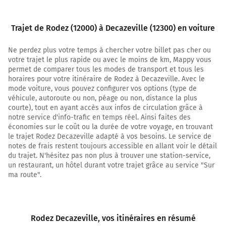
Tourner légèrement à droite sur D840 et continuer sur
14 kilomètres
Trajet de Rodez (12000) à Decazeville (12300) en voiture
31,7 km
Ne perdez plus votre temps à chercher votre billet pas cher ou
Tourner légèrement à droite sur D840 (Rue de
votre trajet le plus rapide ou avec le moins de km, Mappy vous
Montplaisir) et continuer sur 1 kilomètre
permet de comparer tous les modes de transport et tous les
horaires pour votre itinéraire de Rodez à Decazeville. Avec le
32,7 km
mode voiture, vous pouvez configurer vos options (type de
véhicule, autoroute ou non, péage ou non, distance la plus
Au rond-point, prendre la 2ème sortie sur D840 et
courte), tout en ayant accès aux infos de circulation grâce à
continuer sur 4 kilomètres
notre service d'info-trafic en temps réel. Ainsi faites des
économies sur le coût ou la durée de votre voyage, en trouvant
36,8 km
le trajet Rodez Decazeville adapté à vos besoins. Le service de
notes de frais restent toujours accessible en allant voir le détail
Au rond-point, prendre la 2ème sortie sur D840 et
du trajet. N'hésitez pas non plus à trouver une station-service,
continuer sur 950 mètres
un restaurant, un hôtel durant votre trajet grâce au service "Sur
ma route".
37,7 km
Au rond-point, prendre la 3ème sortie sur la voie et
continuer sur 110 mètres
Rodez Decazeville
, vos itinéraires en résumé
37,8 km