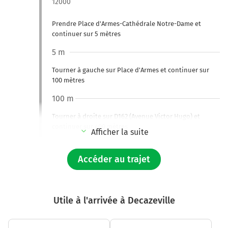
12000
Prendre Place d'Armes-Cathédrale Notre-Dame et
continuer sur 5 mètres
5 m
Tourner à gauche sur Place d'Armes et continuer sur
100 mètres
100 m
Tourner à droite sur D162 (Avenue Victor Hugo) et
continuer sur 400 mètres
Afficher la suite
500 m
Accéder au trajet
Au rond-point, prendre la 3ème sortie sur D840
(Boulevard du 122ème Régiment d'Infanterie) et
continuer sur 1,5 kilomètre
Viaduc de Bourran
Utile à l'arrivée à Decazeville
2,0 km