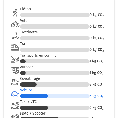
Piéton
0
kg CO₂
Vélo
0
kg CO₂
Trottinette
0
kg CO₂
Train
0
kg CO₂
Transports en commun
1
kg CO₂
Autocar
1
kg CO₂
Covoiturage
3
kg CO₂
Voiture
5
kg CO₂
Taxi / VTC
5
kg CO₂
Moto / Scooter