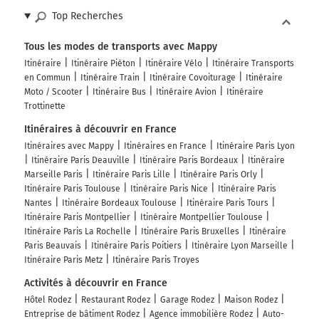
Top Recherches
Tous les modes de transports avec Mappy
Itinéraire
Itinéraire Piéton
Itinéraire Vélo
Itinéraire Transports
en Commun
Itinéraire Train
Itinéraire Covoiturage
Itinéraire
Moto / Scooter
Itinéraire Bus
Itinéraire Avion
Itinéraire
Trottinette
Itinéraires à découvrir en France
Itinéraires avec Mappy
Itinéraires en France
Itinéraire Paris Lyon
Itinéraire Paris Deauville
Itinéraire Paris Bordeaux
Itinéraire
Marseille Paris
Itinéraire Paris Lille
Itinéraire Paris Orly
Itinéraire Paris Toulouse
Itinéraire Paris Nice
Itinéraire Paris
Nantes
Itinéraire Bordeaux Toulouse
Itinéraire Paris Tours
Itinéraire Paris Montpellier
Itinéraire Montpellier Toulouse
Itinéraire Paris La Rochelle
Itinéraire Paris Bruxelles
Itinéraire
Paris Beauvais
Itinéraire Paris Poitiers
Itinéraire Lyon Marseille
Itinéraire Paris Metz
Itinéraire Paris Troyes
Activités à découvrir en France
Hôtel Rodez
Restaurant Rodez
Garage Rodez
Maison Rodez
Entreprise de bâtiment Rodez
Agence immobilière Rodez
Auto-