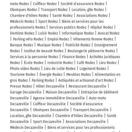
moto Rodez
Coiffeur Rodez
Société d'assurance Rodez
Obsèques Rodez
Transport Rodez
Location, gîte Rodez
Chambre d'hôtes Rodez
Santé Rodez
Associations Rodez
Médecin Rodez
Sport Rodez
Biens et services pour les
professionnels Rodez
Services publics Rodez
Hôpital Rodez
Dentiste Rodez
Loisir Rodez
Informatique Rodez
Avocat Rodez
Parking vélo Rodez
Emploi Rodez
Vêtements femme Rodez
Banque Rodez
Musique Rodez
Publicité Rodez
Enseignement
Rodez
Institut de beauté Rodez
Boulangerie pâtisserie Rodez
Services à la personne Rodez
Finance Rodez
Activités juridiques
Rodez
École Rodez
Industrie Rodez
Café Rodez
Lieu Rodez
Photo video Rodez
Lieu de culte Rodez
Logement Rodez
Tourisme Rodez
Énergie Rodez
Meubles Rodez
Alimentation en
gros Rodez
Parking Rodez
Antiquités et artisanat d'art Rodez
Presse Rodez
Hôtel Decazeville
Restaurant Decazeville
Garage Decazeville
Maison Decazeville
Entreprise de bâtiment
Decazeville
Agence immobilière Decazeville
Auto-moto
Decazeville
Coiffeur Decazeville
Société d'assurance
Decazeville
Obsèques Decazeville
Transport Decazeville
Location, gîte Decazeville
Chambre d'hôtes Decazeville
Santé
Decazeville
Sport Decazeville
Associations Decazeville
Médecin Decazeville
Biens et services pour les professionnels