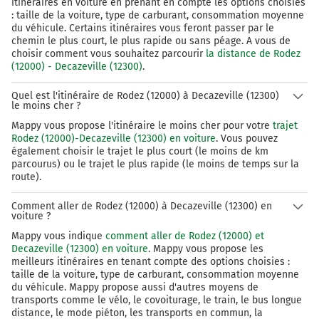
itinéraires en voiture en prenant en compte les options choisies
: taille de la voiture, type de carburant, consommation moyenne
du véhicule. Certains itinéraires vous feront passer par le
chemin le plus court, le plus rapide ou sans péage. A vous de
choisir comment vous souhaitez parcourir
la distance de Rodez
(12000) - Decazeville (12300)
.
Quel est l'itinéraire de Rodez (12000) à Decazeville (12300)
le moins cher ?
Mappy vous propose l'itinéraire le moins cher pour votre
trajet
Rodez (12000)-Decazeville (12300) en voiture
. Vous pouvez
également choisir le trajet le plus court (le moins de km
parcourus) ou le trajet le plus rapide (le moins de temps sur la
route).
Comment aller de Rodez (12000) à Decazeville (12300) en
voiture ?
Mappy vous indique
comment aller de Rodez (12000) et
Decazeville (12300) en voiture
. Mappy vous propose les
meilleurs itinéraires en tenant compte des options choisies :
taille de la voiture, type de carburant, consommation moyenne
du véhicule. Mappy propose aussi d'autres moyens de
transports comme le vélo, le covoiturage, le train, le bus longue
distance, le mode piéton, les transports en commun, la