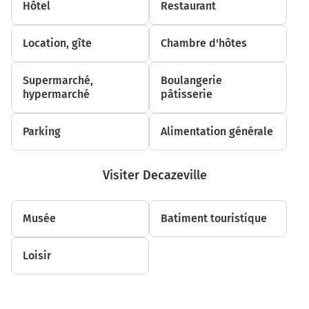
Hôtel
Restaurant
Tourner à droite sur D840 (Avenue de Bourran) et
continuer sur 500 mètres
Location, gîte
Chambre d'hôtes
2,5 km
Au rond-point, prendre la 4ème sortie sur D840 (Avenue
Supermarché,
Boulangerie
de Decazeville) et continuer sur 1,2 kilomètre
hypermarché
pâtisserie
3,6 km
Parking
Alimentation générale
Au rond-point, prendre la 2ème sortie sur D840 (Avenue
de Decazeville) et continuer sur 1 kilomètre
Visiter Decazeville
4,6 km
Au rond-point, prendre la 3ème sortie sur D840 (Avenue
de Decazeville) et continuer sur 5,6 kilomètres
Musée
Batiment touristique
10,2 km
Loisir
Au rond-point, prendre la 2ème sortie sur D840 (Route
de Decazeville) et continuer sur 7,2 kilomètres
17,4 km