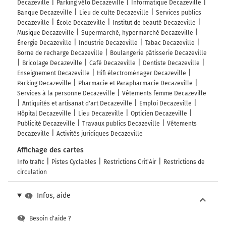
Decazeville
Parking vélo Decazeville
Informatique Decazeville
Banque Decazeville
Lieu de culte Decazeville
Services publics
Decazeville
École Decazeville
Institut de beauté Decazeville
Musique Decazeville
Supermarché, hypermarché Decazeville
Énergie Decazeville
Industrie Decazeville
Tabac Decazeville
Borne de recharge Decazeville
Boulangerie pâtisserie Decazeville
Bricolage Decazeville
Café Decazeville
Dentiste Decazeville
Enseignement Decazeville
Hifi électroménager Decazeville
Parking Decazeville
Pharmacie et Parapharmacie Decazeville
Services à la personne Decazeville
Vêtements femme Decazeville
Antiquités et artisanat d'art Decazeville
Emploi Decazeville
Hôpital Decazeville
Lieu Decazeville
Opticien Decazeville
Publicité Decazeville
Travaux publics Decazeville
Vêtements
Decazeville
Activités juridiques Decazeville
Affichage des cartes
Info trafic
Pistes Cyclables
Restrictions Crit'Air
Restrictions de
circulation
Infos, aide
Besoin d'aide ?