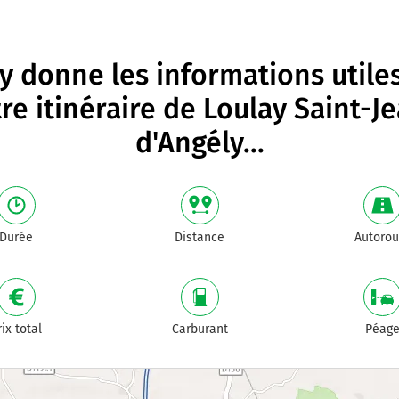
 donne les informations utile
re itinéraire de
Loulay Saint-J
d'Angély
...
Durée
Distance
Autorou
rix total
Carburant
Péag