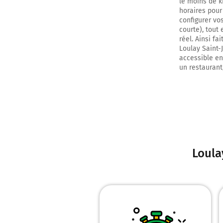
le moins de k
horaires pour
configurer vo
courte), tout
réel. Ainsi fa
Loulay Saint-
accessible en 
un restaurant
Loula