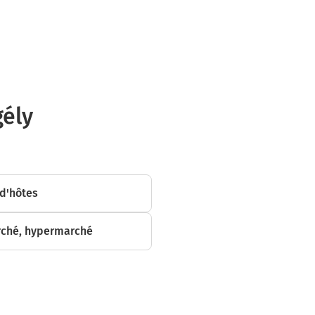
gély
d'hôtes
s
ché, hypermarché