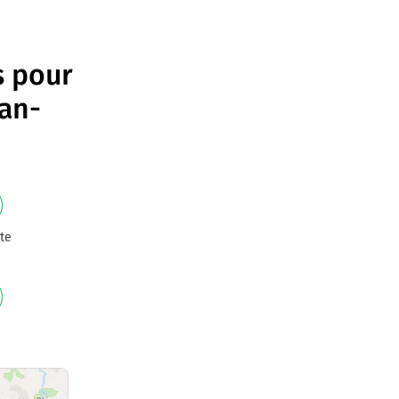
s pour
ean-
te
e