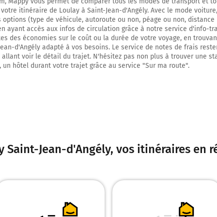
m, Mappy vous permet de comparer tous les modes de transport et to
 votre itinéraire de Loulay à Saint-Jean-d'Angély. Avec le mode voitur
s options (type de véhicule, autoroute ou non, péage ou non, distance 
 en ayant accès aux infos de circulation grâce à notre service d'info-tr
ites des économies sur le coût ou la durée de votre voyage, en trouvant
Jean-d'Angély adapté à vos besoins. Le service de notes de frais reste
allant voir le détail du trajet. N'hésitez pas non plus à trouver une st
, un hôtel durant votre trajet grâce au service "Sur ma route".
y Saint-Jean-d'Angély
, vos itinéraires en 