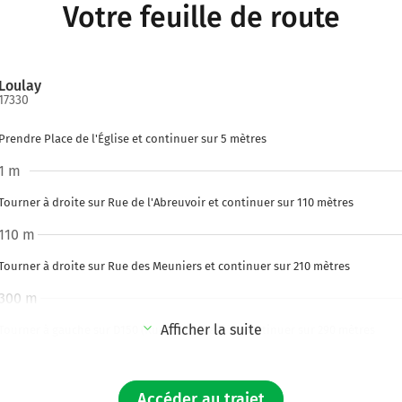
Votre feuille de route
Loulay
17330
Prendre Place de l'Église et continuer sur 5 mètres
1 m
Tourner à droite sur Rue de l'Abreuvoir et continuer sur 110 mètres
110 m
Tourner à droite sur Rue des Meuniers et continuer sur 210 mètres
300 m
Afficher la suite
Tourner à gauche sur D150 (Rue Saint-Jean) et continuer sur 290 mètres
600 m
Au rond-point, prendre la 2ème sortie sur D150 (Rue Saint-Jean) et continuer
Accéder au trajet