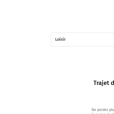
Loisir
0h13
Trajet 
Ne perdez plu