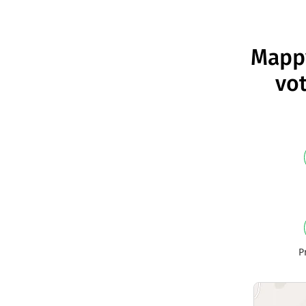
Mappy
vot
P