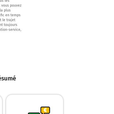
us les
e, vous pouvez
la plus
afic en temps
 le trajet
nt toujours
ation-service,
résumé