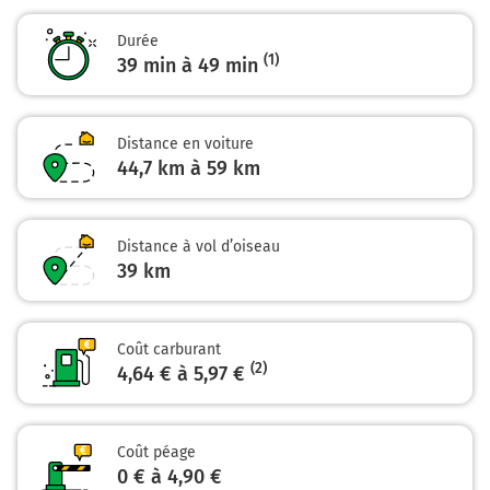
7,6 km
Durée
Continuer et rejoindre A89 E70. Continuer sur 42
(1)
39 min à 49 min
kilomètres
La Transeuropéenne
La Transeuropéenne
Distance en voiture
44,7 km à 59 km
50 km
Sortir et rejoindre la voie. Continuer sur 1,1 kilomètre
Distance à vol d’oiseau
21
39
km
AURILLAC
TULLE-CENTRE
BEAULIEU s/ D.
Coût carburant
ARGENTAT
(2)
4,64 € à 5,97 €
51 km
Prendre à droite et rejoindre la voie. Continuer sur 130
Coût péage
mètres
0 € à 4,90 €