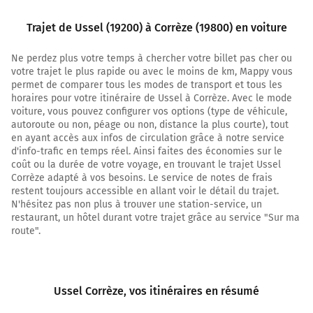
5,2 km
Trajet de Ussel (19200) à Corrèze (19800) en voiture
Tourner légèrement à droite sur D1089 (Impasse du
Ne perdez plus votre temps à chercher votre billet pas cher ou
Cadran) et continuer sur 1,2 kilomètre
votre trajet le plus rapide ou avec le moins de km, Mappy vous
permet de comparer tous les modes de transport et tous les
6,5 km
horaires pour votre itinéraire de Ussel à Corrèze. Avec le mode
voiture, vous pouvez configurer vos options (type de véhicule,
Au rond-point, faire demi-tour et continuer sur A89 sur
autoroute ou non, péage ou non, distance la plus courte), tout
850 mètres
en ayant accès aux infos de circulation grâce à notre service
Prendre un ticket (Péage Ussel Ouest)
d'info-trafic en temps réel. Ainsi faites des économies sur le
coût ou la durée de votre voyage, en trouvant le trajet Ussel
7,3 km
Corrèze adapté à vos besoins. Le service de notes de frais
restent toujours accessible en allant voir le détail du trajet.
Sortir et rejoindre A89. Continuer sur 300 mètres
N'hésitez pas non plus à trouver une station-service, un
restaurant, un hôtel durant votre trajet grâce au service "Sur ma
A89
E70
route".
Bordeaux
Limoges
Brive-la-Gaillarde
Tulle
Ussel Corrèze
, vos itinéraires en résumé