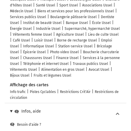
d'hôtes Ussel
Santé Ussel
Sport Ussel
Associations Ussel
Médecin Ussel
Biens et services pour les professionnels Ussel
Services publics Ussel
Boulangerie pâtisserie Ussel
Dentiste
Ussel
Institut de beauté Ussel
Banque Ussel
École Ussel
Énergie Ussel
Industrie Ussel
Supermarché, hypermarché Ussel
Vêtements femme Ussel
Agriculture Ussel
Lieu de culte Ussel
Café Ussel
Loisir Ussel
Borne de recharge Ussel
Emploi
Ussel
Informatique Ussel
Station-service Ussel
Bricolage
Ussel
Épicerie Ussel
Photo video Ussel
Boucherie charcuterie
Ussel
Chaussures Ussel
Finance Ussel
Services à la personne
Ussel
Téléphonie et internet Ussel
Travaux publics Ussel
Vêtements Ussel
Alimentation en gros Ussel
Avocat Ussel
Bijoux Ussel
Fruits et légumes Ussel
Affichage des cartes
Info trafic
Pistes Cyclables
Restrictions Crit'Air
Restrictions de
circulation
Infos, aide
Besoin d'aide ?