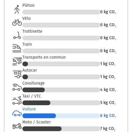
19800
Piéton
0
kg CO₂
Vélo
0
kg CO₂
Trottinette
0
kg CO₂
Train
0
kg CO₂
Transports en commun
1
kg CO₂
Autocar
1
kg CO₂
Covoiturage
4
kg CO₂
Taxi / VTC
5
kg CO₂
Voiture
6
kg CO₂
Moto / Scooter
7
kg CO₂