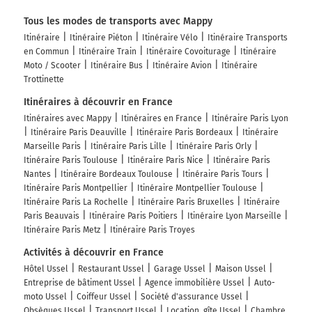
Tous les modes de transports avec Mappy
Itinéraire
Itinéraire Piéton
Itinéraire Vélo
Itinéraire Transports
en Commun
Itinéraire Train
Itinéraire Covoiturage
Itinéraire
Moto / Scooter
Itinéraire Bus
Itinéraire Avion
Itinéraire
Trottinette
Itinéraires à découvrir en France
Itinéraires avec Mappy
Itinéraires en France
Itinéraire Paris Lyon
Itinéraire Paris Deauville
Itinéraire Paris Bordeaux
Itinéraire
Marseille Paris
Itinéraire Paris Lille
Itinéraire Paris Orly
Itinéraire Paris Toulouse
Itinéraire Paris Nice
Itinéraire Paris
Nantes
Itinéraire Bordeaux Toulouse
Itinéraire Paris Tours
Itinéraire Paris Montpellier
Itinéraire Montpellier Toulouse
Itinéraire Paris La Rochelle
Itinéraire Paris Bruxelles
Itinéraire
Paris Beauvais
Itinéraire Paris Poitiers
Itinéraire Lyon Marseille
Itinéraire Paris Metz
Itinéraire Paris Troyes
Activités à découvrir en France
Hôtel Ussel
Restaurant Ussel
Garage Ussel
Maison Ussel
Entreprise de bâtiment Ussel
Agence immobilière Ussel
Auto-
moto Ussel
Coiffeur Ussel
Société d'assurance Ussel
Obsèques Ussel
Transport Ussel
Location, gîte Ussel
Chambre