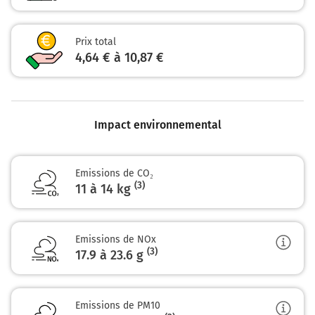
Payer 4,90 € (Péage Tulle Est)
51 km
Prix total
Prendre à droite et rejoindre D1089. Continuer sur 200
4,64 € à 10,87 €
mètres
51 km
Au rond-point, prendre la 1ère sortie sur D1089 et
Impact environnemental
continuer sur 1,2 kilomètre
Egletons
Emissions de CO₂
Ussel
(3)
11 à 14 kg
53 km
Tourner à droite sur D135e1 (La Versanne) et continuer
Emissions de NOx
sur 15 mètres
(3)
17.9 à 23.6
g
D135e1
Emissions de PM10