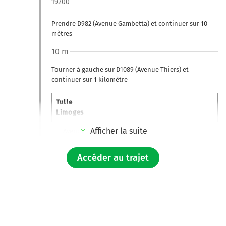
19200
Prendre D982 (Avenue Gambetta) et continuer sur 10
mètres
10 m
Tourner à gauche sur D1089 (Avenue Thiers) et
continuer sur 1 kilomètre
Tulle
Limoges
Afficher la suite
Avenue Turgot
1,0 km
Accéder au trajet
Au rond-point, prendre la 2ème sortie sur A89 et
continuer sur 4 kilomètres
5,0 km
Au rond-point, prendre la 3ème sortie sur D1089 et
continuer sur 280 mètres