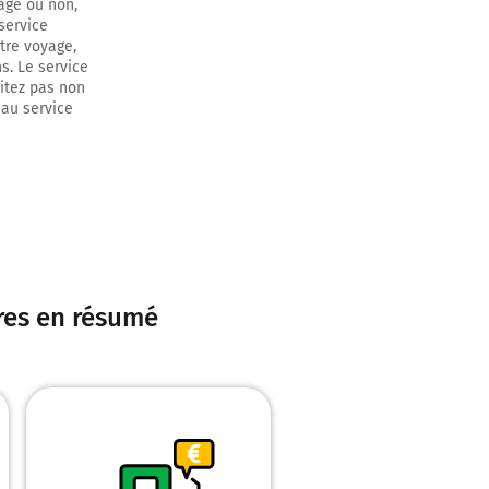
age ou non,
service
otre voyage,
s. Le service
res
sitez pas non
 au service
ur 3,4
ires en résumé