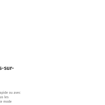
inuer sur 2,3
ntinuer sur
s-sur-
 mètres
 mètres
rapide ou avec
us les
 le mode