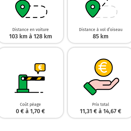
Boulevard Pierre Semard
Boulevard Laurent Bonnevay
78 km
Distance en voiture
Distance à vol d’oiseau
Continuer D383 (Boulevard Laurent Bonnevay) sur 10 kilomètres
103 km à 128 km
85
km
PARIS
GENÈVE
GRENOBLE
CHAMBÉRY
porte de Parilly
Unis
porte des États
Boulevard Laurent Bonnevay
Boulevard Laurent Bonnevay
Coût péage
Prix total
0 € à 1,70 €
11,31 € à 14,67 €
88 km
Prendre à droite et rejoindre A42. Continuer sur 21 kilomètres