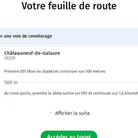
Votre feuille de route
ar une voie de covoiturage
Châteauneuf-de-Galaure
26330
Prendre D51 (Rue du Stade) et continuer sur 500 mètres
500 m
Au rond-point, prendre la 2ème sortie sur D51 et continuer sur 1,6 kilomè
2,1 km
Afficher la suite
Au rond-point, prendre la 2ème sortie sur D51 (Rue de la Vallée) et continu
kilomètre
3,2 km
Accéder au trajet