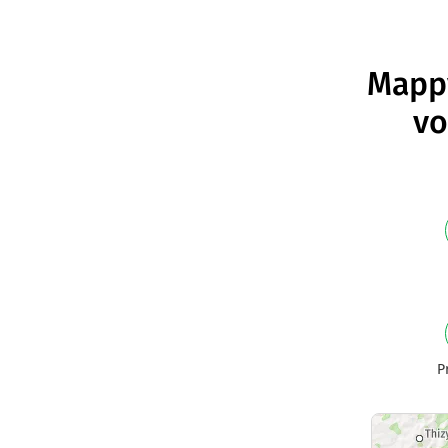
Mappy
vo
P