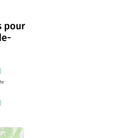
s pour
de-
te
e