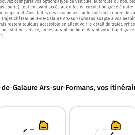
 pouvez configurer vos options (type de véhicule, autoroute ou non, pé
lus courte), tout en ayant accès aux infos de circulation grâce à notre 
9,6 km
 en temps réel. Ainsi faites des économies sur le coût ou la durée de v
e trajet Châteauneuf-de-Galaure Ars-sur-Formans adapté à vos besoin
Au rond-point, prendre la 2ème sortie sur la voie et continuer sur 25 mèt
ais restent toujours accessible en allant voir le détail du trajet. N'hé
 une station-service, un restaurant, un hôtel durant votre trajet grâce
9,6 km
".
Prendre à droite et rejoindre A7 E15. Continuer sur 64 kilomètres
Autoroute du Soleil
Prendre un ticket (Péage Vienne)
74 km
Prendre à droite et rejoindre D383 (Boulevard Pierre Semard). Continuer s
de-Galaure Ars-sur-Formans
, vos itinéra
kilomètres
D383
GENÈVE
GRENOBLE
Périphérique
SAINT FONS