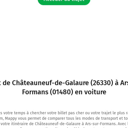
Au rond-point, prendre la 3ème sortie sur D51 (Route de la Vallée) et cont
kilomètres
5,5 km
Au rond-point, prendre la 2ème sortie sur D51 (Route de Saint-Uze) et co
2,3 kilomètres
7,8 km
Tourner à gauche sur Route des Planches et continuer sur 1,1 kilomètre
8,9 km
t de Châteauneuf-de-Galaure (26330) à Ar
Tourner légèrement à gauche sur Place de Villeneuve et continuer sur 10
Formans (01480) en voiture
8,9 km
Tourner légèrement à gauche sur Place de Villeneuve et continuer sur 10
s votre temps à chercher votre billet pas cher ou votre trajet le plus 
8,9 km
m, Mappy vous permet de comparer tous les modes de transport et to
 votre itinéraire de Châteauneuf-de-Galaure à Ars-sur-Formans. Avec
Continuer Route des Palaches sur 650 mètres