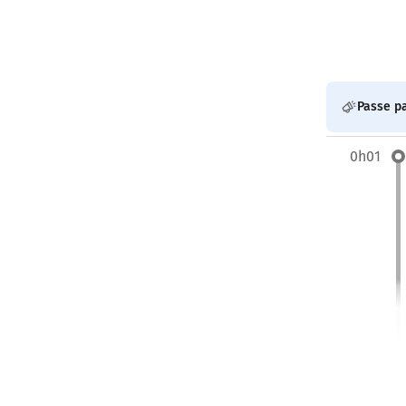
Passe p
0h01