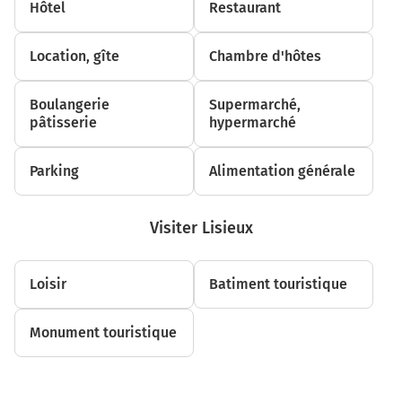
Hôtel
Restaurant
13,2 km
Location, gîte
Au rond-point, prendre la 2ème sortie sur D613 (Avenue
Chambre d'hôtes
Georges Duval) et continuer sur 1,3 kilomètre
Boulangerie
14,4 km
Supermarché,
pâtisserie
hypermarché
Au rond-point, prendre la 2ème sortie sur D267 (Rue
Roger Aini) et continuer sur 140 mètres
Parking
Alimentation générale
14,6 km
Continuer Rue Roger Aini sur 30 mètres
Visiter Lisieux
14,6 km
Tourner légèrement à droite sur Rue Roger Aini et
Loisir
Batiment touristique
continuer sur 550 mètres
15,2 km
Monument touristique
Au rond-point, prendre la 1ère sortie sur Rue Roger
Aini et continuer sur 1,4 kilomètre