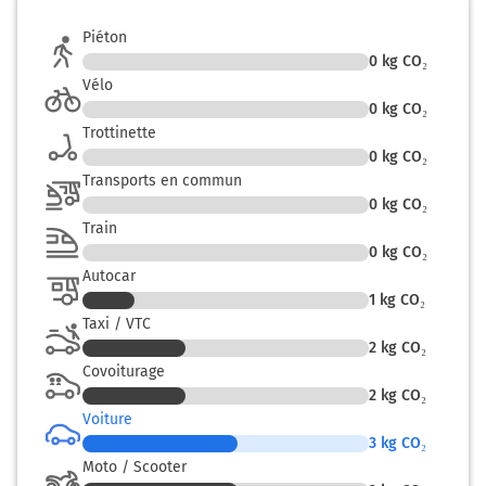
Piéton
0
kg CO₂
Vélo
0
kg CO₂
Trottinette
0
kg CO₂
Transports en commun
0
kg CO₂
Train
0
kg CO₂
Autocar
1
kg CO₂
Taxi / VTC
2
kg CO₂
Covoiturage
2
kg CO₂
Voiture
3
kg CO₂
Moto / Scooter