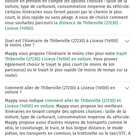
voiture en prenant en compte les options choisies : taille de la
voiture, type de carburant, consommation moyenne du véhicule.
Certains itinéraires vous feront passer par le chemin le plus
court, le plus rapide ou sans péage. A vous de choisir comment
vous souhaitez parcourir
la distance de Thiberville (27230) -
Lisieux (14100)
.
Quel est l'itinéraire de Thiberville (27230) à Lisieux (14100)
le moins cher ?
Mappy vous propose l'itinéraire le moins cher pour votre
trajet
Thiberville (27230)-Lisieux (14100) en voiture
. Vous pouvez
également choisir le trajet le plus court (le moins de km
parcourus) ou le trajet le plus rapide (le moins de temps sur la
route).
Comment aller de Thiberville (27230) à Lisieux (14100) en
voiture ?
Mappy vous indique
comment aller de Thiberville (27230) et
Lisieux (14100) en voiture
. Mappy vous propose les meilleurs
itinéraires en tenant compte des options choisies : taille de la
voiture, type de carburant, consommation moyenne du véhicule.
Mappy propose aussi d'autres moyens de transports comme le
vélo, le covoiturage, le train, le bus longue distance, le mode
piéton, les transports en commun, la trottinette ou le taxi/VTC. A