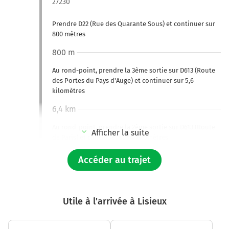
27230
Prendre D22 (Rue des Quarante Sous) et continuer sur
800 mètres
800 m
Au rond-point, prendre la 3ème sortie sur D613 (Route
des Portes du Pays d'Auge) et continuer sur 5,6
kilomètres
6,4 km
Au rond-point, prendre la 2ème sortie sur D613 (Route
Afficher la suite
de Paris) et continuer sur 4 kilomètres
D143a
Accéder au trajet
Fumichon
10,5 km
Utile à l'arrivée à Lisieux
Au rond-point, prendre la 2ème sortie sur D613
(Carrefour de Firfol) et continuer sur 2,7 kilomètres