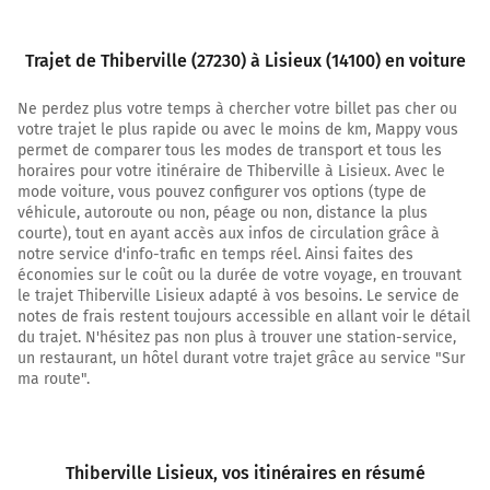
16,5 km
Au rond-point, prendre la 1ère sortie sur Rue Roger
Trajet de Thiberville (27230) à Lisieux (14100) en voiture
Aini et continuer sur 270 mètres
Ne perdez plus votre temps à chercher votre billet pas cher ou
16,8 km
votre trajet le plus rapide ou avec le moins de km, Mappy vous
permet de comparer tous les modes de transport et tous les
Tourner légèrement à droite sur Rue Roger Aini et
horaires pour votre itinéraire de Thiberville à Lisieux. Avec le
continuer sur 85 mètres
mode voiture, vous pouvez configurer vos options (type de
16,9 km
véhicule, autoroute ou non, péage ou non, distance la plus
courte), tout en ayant accès aux infos de circulation grâce à
Tourner à gauche sur Route de Paris et continuer sur
notre service d'info-trafic en temps réel. Ainsi faites des
130 mètres
économies sur le coût ou la durée de votre voyage, en trouvant
le trajet Thiberville Lisieux adapté à vos besoins. Le service de
17,0 km
notes de frais restent toujours accessible en allant voir le détail
du trajet. N'hésitez pas non plus à trouver une station-service,
Au rond-point, prendre la 1ère sortie sur D579
un restaurant, un hôtel durant votre trajet grâce au service "Sur
(Boulevard Duchesne Fournet) et continuer sur 30
ma route".
mètres
17,1 km
Thiberville Lisieux
, vos itinéraires en résumé
Tourner à gauche sur la voie et continuer sur 35 mètres