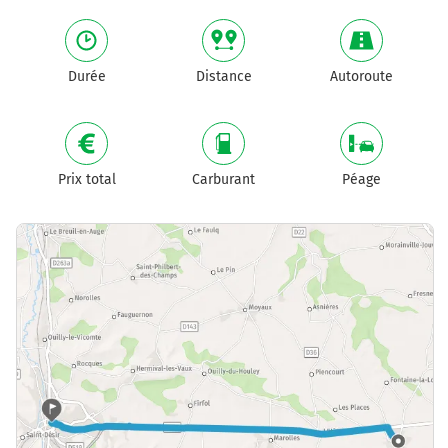
Durée
Distance
Autoroute
Prix total
Carburant
Péage