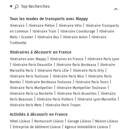
Top Recherches
Tous les modes de transports avec Mappy
Itinéraire
Itinéraire Piéton
Itinéraire Vélo
Itinéraire Transports
en Commun
Itinéraire Train
Itinéraire Covoiturage
Itinéraire
Moto / Scooter
Itinéraire Bus
Itinéraire Avion
Itinéraire
Trottinette
Itinéraires à découvrir en France
Itinéraires avec Mappy
Itinéraires en France
Itinéraire Paris Lyon
Itinéraire Paris Deauville
Itinéraire Paris Bordeaux
Itinéraire
Marseille Paris
Itinéraire Paris Lille
Itinéraire Paris Orly
Itinéraire Paris Toulouse
Itinéraire Paris Nice
Itinéraire Paris
Nantes
Itinéraire Bordeaux Toulouse
Itinéraire Paris Tours
Itinéraire Paris Montpellier
Itinéraire Montpellier Toulouse
Itinéraire Paris La Rochelle
Itinéraire Paris Bruxelles
Itinéraire
Paris Beauvais
Itinéraire Paris Poitiers
Itinéraire Lyon Marseille
Itinéraire Paris Metz
Itinéraire Paris Troyes
Activités à découvrir en France
Hôtel Lisieux
Restaurant Lisieux
Garage Lisieux
Maison Lisieux
Entreprise de bâtiment Lisieux
Agence immobilière Lisieux