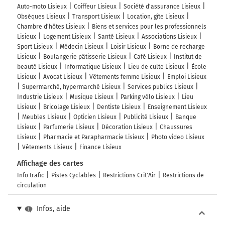
Auto-moto Lisieux
Coiffeur Lisieux
Société d'assurance Lisieux
Obsèques Lisieux
Transport Lisieux
Location, gîte Lisieux
Chambre d'hôtes Lisieux
Biens et services pour les professionnels
Lisieux
Logement Lisieux
Santé Lisieux
Associations Lisieux
Sport Lisieux
Médecin Lisieux
Loisir Lisieux
Borne de recharge
Lisieux
Boulangerie pâtisserie Lisieux
Café Lisieux
Institut de
beauté Lisieux
Informatique Lisieux
Lieu de culte Lisieux
École
Lisieux
Avocat Lisieux
Vêtements femme Lisieux
Emploi Lisieux
Supermarché, hypermarché Lisieux
Services publics Lisieux
Industrie Lisieux
Musique Lisieux
Parking vélo Lisieux
Lieu
Lisieux
Bricolage Lisieux
Dentiste Lisieux
Enseignement Lisieux
Meubles Lisieux
Opticien Lisieux
Publicité Lisieux
Banque
Lisieux
Parfumerie Lisieux
Décoration Lisieux
Chaussures
Lisieux
Pharmacie et Parapharmacie Lisieux
Photo video Lisieux
Vêtements Lisieux
Finance Lisieux
Affichage des cartes
Info trafic
Pistes Cyclables
Restrictions Crit'Air
Restrictions de
circulation
Infos, aide